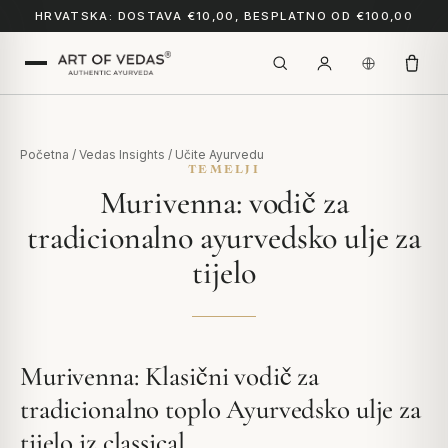
HRVATSKA: DOSTAVA €10,00, BESPLATNO OD €100,00
Početna
/
Vedas Insights
/
Učite Ayurvedu
TEMELJI
Murivenna: vodič za
tradicionalno ayurvedsko ulje za
tijelo
Murivenna: Klasični vodič za
tradicionalno toplo Ayurvedsko ulje za
tijelo iz classical