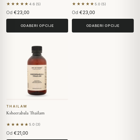
★★★★★
★★★★★
4.6 (5)
5.0 (5)
Na temelju 5 recenzija
Na temelju 5 recenzija
Od
€23,00
Od
€23,00
ODABERI OPCIJE
ODABERI OPCIJE
THAILAM
Ksheerabala Thailam
★★★★★
5.0 (3)
Na temelju 3 recenzija
Od
€21,00