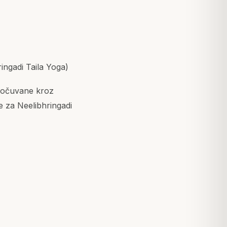
ingadi Taila Yoga)
e očuvane kroz
je za Neelibhringadi