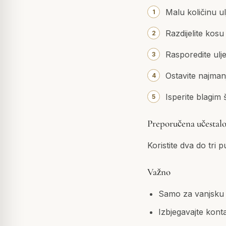
Malu količinu ul
Razdijelite kosu
Rasporedite ulje
Ostavite najmanj
Isperite blagi
Preporučena učestalo
Koristite dva do tri 
Važno
Samo za vanjsku
Izbjegavajte kont