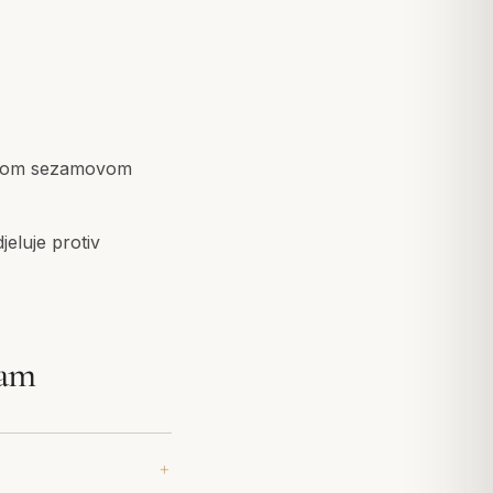
ajućom sezamovom
eluje protiv
lam