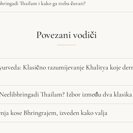
ibhringadi Thailam i kako ga treba čuvati?
Povezani vodiči
yurveda: Klasično razumijevanje Khalitya koje der
i Neelibhringadi Thailam? Izbor između dva klasika
enja kose Bhringrajem, izveden kako valja