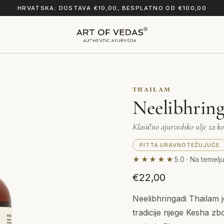
HRVATSKA: DOSTAVA €10,00, BESPLATNO OD €100,00
THAILAM
Neelibhrin
Klasično ajurvedsko ulje za k
PITTA URAVNOTEŽUJUĆE
★★★★★
5.0 · Na temelj
€22,00
Neelibhringadi Thailam j
tradicije njege Kesha zb