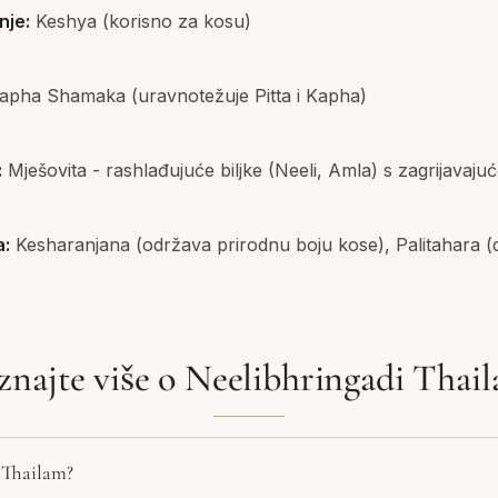
nje:
Keshya (korisno za kosu)
apha Shamaka (uravnotežuje Pitta i Kapha)
:
Mješovita - rashlađujuće biljke (Neeli, Amla) s zagrijav
a:
Kesharanjana (održava prirodnu boju kose), Palitahara (dj
znajte više o Neelibhringadi Thai
 Thailam?