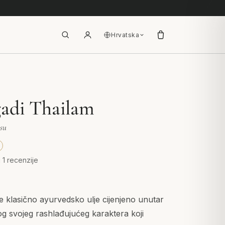
Hrvatska
gadi Thailam
osu
u 1 recenzije
e klasično ayurvedsko ulje cijenjeno unutar
og svojeg rashlađujućeg karaktera koji