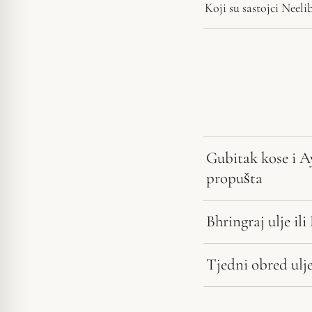
Koji su sastojci Neel
Gubitak kose i A
propušta
Bhringraj ulje il
Tjedni obred ulj