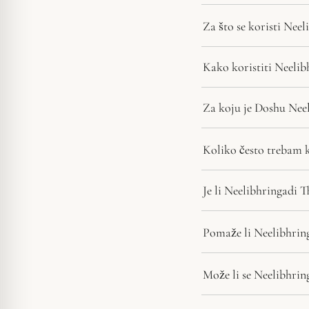
Za što se koristi Nee
Kako koristiti Neelib
Za koju je Doshu Neel
Koliko često trebam k
Je li Neelibhringadi 
Pomaže li Neelibhrin
Može li se Neelibhrin