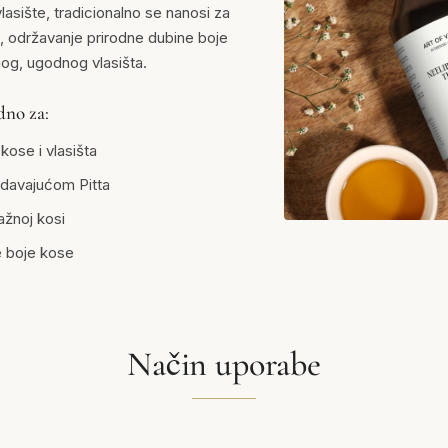
lasište, tradicionalno se nanosi za
, održavanje prirodne dubine boje
og, ugodnog vlasišta.
dno za:
ose i vlasišta
ladavajućom Pitta
ažnoj kosi
e boje kose
Način uporabe