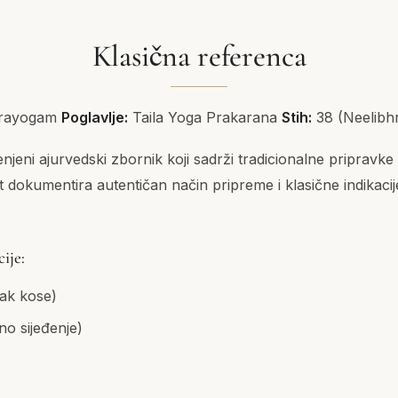
Klasična referenca
rayogam
Poglavlje:
Taila Yoga Prakarana
Stih:
38 (Neelibhr
njeni ajurvedski zbornik koji sadrži tradicionalne pripravk
st dokumentira autentičan način pripreme i klasične indikaci
ije:
tak kose)
no sijeđenje)