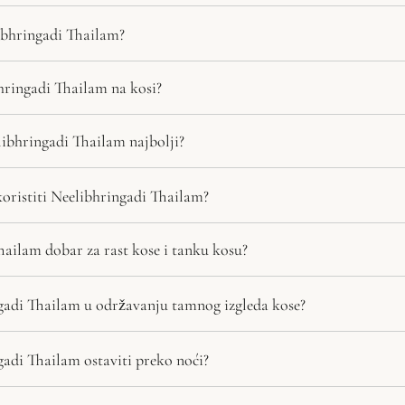
libhringadi Thailam?
hringadi Thailam na kosi?
ibhringadi Thailam najbolji?
oristiti Neelibhringadi Thailam?
Thailam dobar za rast kose i tanku kosu?
gadi Thailam u održavanju tamnog izgleda kose?
gadi Thailam ostaviti preko noći?