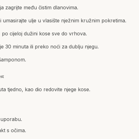
ja zagrijte među čistim dlanovima.
 i umasirajte ulje u vlasište nježnim kružnim pokretima.
 po cijeloj dužini kose sve do vrhova.
e 30 minuta ili preko noći za dublju njegu.
m šamponom.
st
puta tjedno, kao dio redovite njege kose.
 uporabu.
akt s očima.