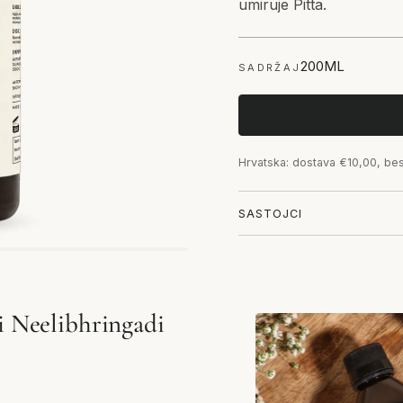
umiruje Pitta.
200ML
SADRŽAJ
Hrvatska: dostava €10,00, be
SASTOJCI
ti Neelibhringadi