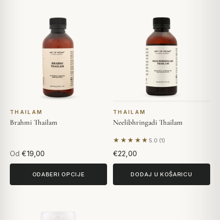
THAILAM
THAILAM
Brahmi Thailam
Neelibhringadi Thailam
★★★★★
5.0 (1)
Na temelju 1 recenzije
Od
€19,00
€22,00
ODABERI OPCIJE
DODAJ U KOŠARICU