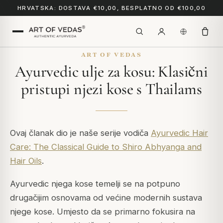
HRVATSKA: DOSTAVA €10,00, BESPLATNO OD €100,00
ART OF VEDAS
Ayurvedic ulje za kosu: Klasični
pristupi njezi kose s Thailams
Ovaj članak dio je naše serije vodiča
Ayurvedic Hair
Care: The Classical Guide to Shiro Abhyanga and
Hair Oils
.
Ayurvedic njega kose temelji se na potpuno
drugačijim osnovama od većine modernih sustava
njege kose. Umjesto da se primarno fokusira na