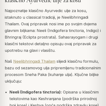
klasično Ayurvedic ulje za kosu
Najpoznatije klasično Ayurvedic ulje za kosu,
istaknuto u classical tradiciji, je Neelibhringadi
Thailam. Ovaj pripravak nosi ime po svojim dvjema
glavnim biljkama: Neeli (Indigofera tinctoria, Indigo) i
Bhringraj (Eclipta prostrata). Sahasrayogam i drugi
klasični tekstovi detaljno opisuju ovaj pripravak za
upotrebu na glavi i vlasištu.
Naš
Neelibhringadi Thailam
slijedi klasičnu formulu,
bazu od sezamovog ulja pripremljenu tradicionalnim
procesom Sneha Paka (kuhanje ulja). Ključne biljke
uključuju:
Neeli (Indigofera tinctoria):
Opisana u klasičnim
tekstovima kao Keshranjana (podrška prirodnoj
boji kose) i Keshya (opća podrška zdravlju kose)