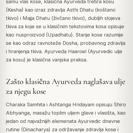
samu vlas kose, klasična Ayurveda tretira kosu
(Kesha) kao izraz zdravlja Asthi Dhatu (koštano
tkivo) i Majja Dhatu (živčano tkivo), dubljih slojeva
tkiva za koje se u klasičnim tekstovima kosa opisuje
kao nusproizvod (Upadhatu). Stanje kose razumije
se kao odraz ravnoteže Dosha, probavnog zdravlja
i hranjenja tkiva. Ayurveda Haaroel (Ayurvedic ulje
za kosu) je klasična vanjska praksa.
Zašto klasična Ayurveda naglašava ulje
za njegu kose
Charaka Samhita i Ashtanga Hridayam opisuju Shiro
Abhyanga, masažu toplim uljem glave i vlasišta, kao
jedan od najvažnijih elemenata Ayurvedic dnevne
rutine (Dinacharya) za održavanje zdravlja kose i