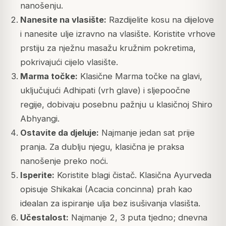
nanošenju.
Nanesite na vlasište:
Razdijelite kosu na dijelove
i nanesite ulje izravno na vlasište. Koristite vrhove
prstiju za nježnu masažu kružnim pokretima,
pokrivajući cijelo vlasište.
Marma točke:
Klasične Marma točke na glavi,
uključujući Adhipati (vrh glave) i sljepoočne
regije, dobivaju posebnu pažnju u klasičnoj Shiro
Abhyangi.
Ostavite da djeluje:
Najmanje jedan sat prije
pranja. Za dublju njegu, klasična je praksa
nanošenje preko noći.
Isperite:
Koristite blagi čistač. Klasična Ayurveda
opisuje Shikakai (Acacia concinna) prah kao
idealan za ispiranje ulja bez isušivanja vlasišta.
Učestalost:
Najmanje 2, 3 puta tjedno; dnevna