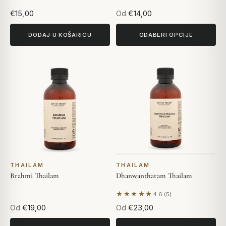
€15,00
Od
€14,00
DODAJ U KOŠARICU
ODABERI OPCIJE
THAILAM
THAILAM
Brahmi Thailam
Dhanwantharam Thailam
★★★★★
4.6 (5)
Na temelju 5 recenzija
Od
€19,00
Od
€23,00