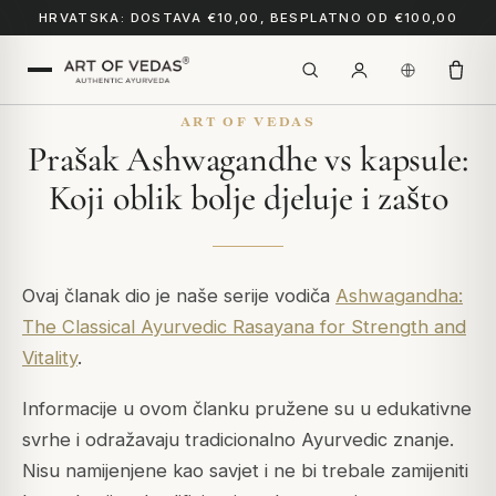
HRVATSKA: DOSTAVA €10,00, BESPLATNO OD €100,00
ART OF VEDAS
Prašak Ashwagandhe vs kapsule:
Koji oblik bolje djeluje i zašto
Ovaj članak dio je naše serije vodiča
Ashwagandha:
The Classical Ayurvedic Rasayana for Strength and
Vitality
.
Informacije u ovom članku pružene su u edukativne
svrhe i odražavaju tradicionalno Ayurvedic znanje.
Nisu namijenjene kao savjet i ne bi trebale zamijeniti