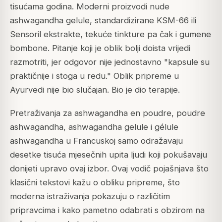
tisućama godina. Moderni proizvodi nude
ashwagandha gelule, standardizirane KSM-66 ili
Sensoril ekstrakte, tekuće tinkture pa čak i gumene
bombone. Pitanje koji je oblik bolji doista vrijedi
razmotriti, jer odgovor nije jednostavno "kapsule su
praktičnije i stoga u redu." Oblik pripreme u
Ayurvedi nije bio slučajan. Bio je dio terapije.
Pretraživanja za ashwagandha en poudre, poudre
ashwagandha, ashwagandha gelule i gélule
ashwagandha u Francuskoj samo odražavaju
desetke tisuća mjesečnih upita ljudi koji pokušavaju
donijeti upravo ovaj izbor. Ovaj vodič pojašnjava što
klasični tekstovi kažu o obliku pripreme, što
moderna istraživanja pokazuju o različitim
pripravcima i kako pametno odabrati s obzirom na