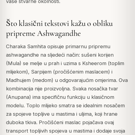
vaše stvarne okolnosti.
Što klasični tekstovi kažu o obliku
pripreme Ashwagandhe
Charaka Samhita opisuje primarnu pripremu
ashwagandhe na sljedeći način: sušeni korijen
(Mula) se melje u prah i uzima s Ksheerom (toplim
mlijekom), Sarpijem (pročišćenim maslacem) i
Madhujem (medom) u odgovarajućim omjerima. Ova
kombinacija nije proizvoljna. Svaka nosačka tvar
(Anupana) ima specifičnu funkciju u klasičnom
modelu. Toplo mlijeko smatra se idealnim nosačem
za spojeve topljive u mastima i uljima, koji hrane
duboka tkiva. Pročišćeni maslac pojačava ovaj
transport topljivih spojeva u mastima i dodaje svoja