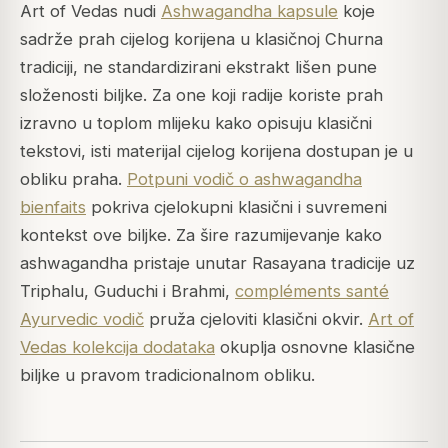
Art of Vedas nudi
Ashwagandha kapsule
koje
sadrže prah cijelog korijena u klasičnoj Churna
tradiciji, ne standardizirani ekstrakt lišen pune
složenosti biljke. Za one koji radije koriste prah
izravno u toplom mlijeku kako opisuju klasični
tekstovi, isti materijal cijelog korijena dostupan je u
obliku praha.
Potpuni vodič o ashwagandha
bienfaits
pokriva cjelokupni klasični i suvremeni
kontekst ove biljke. Za šire razumijevanje kako
ashwagandha pristaje unutar Rasayana tradicije uz
Triphalu, Guduchi i Brahmi,
compléments santé
Ayurvedic vodič
pruža cjeloviti klasični okvir.
Art of
Vedas kolekcija dodataka
okuplja osnovne klasične
biljke u pravom tradicionalnom obliku.