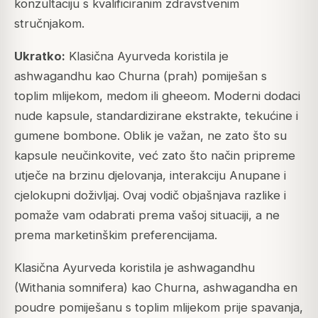
konzultaciju s kvalificiranim zdravstvenim
stručnjakom.
Ukratko:
Klasična Ayurveda koristila je
ashwagandhu kao Churna (prah) pomiješan s
toplim mlijekom, medom ili gheeom. Moderni dodaci
nude kapsule, standardizirane ekstrakte, tekućine i
gumene bombone. Oblik je važan, ne zato što su
kapsule neučinkovite, već zato što način pripreme
utječe na brzinu djelovanja, interakciju Anupane i
cjelokupni doživljaj. Ovaj vodič objašnjava razlike i
pomaže vam odabrati prema vašoj situaciji, a ne
prema marketinškim preferencijama.
Klasična Ayurveda koristila je ashwagandhu
(Withania somnifera) kao Churna, ashwagandha en
poudre pomiješanu s toplim mlijekom prije spavanja,