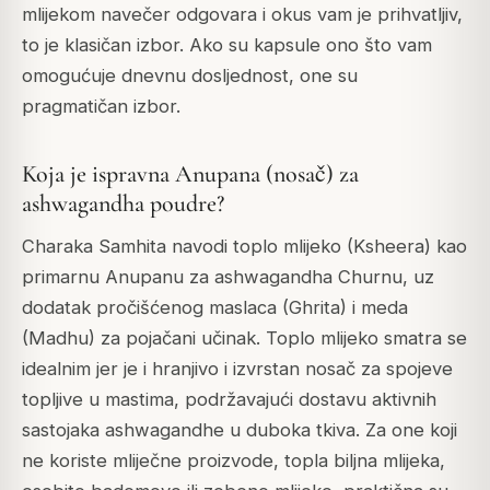
mlijekom navečer odgovara i okus vam je prihvatljiv,
to je klasičan izbor. Ako su kapsule ono što vam
omogućuje dnevnu dosljednost, one su
pragmatičan izbor.
Koja je ispravna Anupana (nosač) za
ashwagandha poudre?
Charaka Samhita navodi toplo mlijeko (Ksheera) kao
primarnu Anupanu za ashwagandha Churnu, uz
dodatak pročišćenog maslaca (Ghrita) i meda
(Madhu) za pojačani učinak. Toplo mlijeko smatra se
idealnim jer je i hranjivo i izvrstan nosač za spojeve
topljive u mastima, podržavajući dostavu aktivnih
sastojaka ashwagandhe u duboka tkiva. Za one koji
ne koriste mliječne proizvode, topla biljna mlijeka,