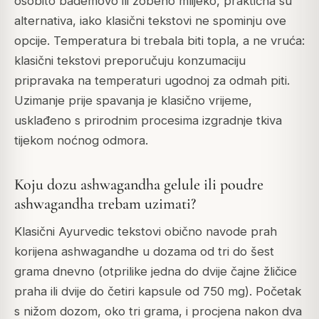
osobito bademovo ili zobeno mlijeko, praktična su
alternativa, iako klasični tekstovi ne spominju ove
opcije. Temperatura bi trebala biti topla, a ne vruća:
klasični tekstovi preporučuju konzumaciju
pripravaka na temperaturi ugodnoj za odmah piti.
Uzimanje prije spavanja je klasično vrijeme,
usklađeno s prirodnim procesima izgradnje tkiva
tijekom noćnog odmora.
Koju dozu ashwagandha gelule ili poudre
ashwagandha trebam uzimati?
Klasični Ayurvedic tekstovi obično navode prah
korijena ashwagandhe u dozama od tri do šest
grama dnevno (otprilike jedna do dvije čajne žličice
praha ili dvije do četiri kapsule od 750 mg). Početak
s nižom dozom, oko tri grama, i procjena nakon dva