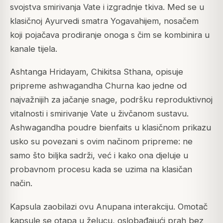
svojstva smirivanja Vate i izgradnje tkiva. Med se u
klasičnoj Ayurvedi smatra Yogavahijem, nosačem
koji pojačava prodiranje onoga s čim se kombinira u
kanale tijela.
Ashtanga Hridayam, Chikitsa Sthana, opisuje
pripreme ashwagandha Churna kao jedne od
najvažnijih za jačanje snage, podršku reproduktivnoj
vitalnosti i smirivanje Vate u živčanom sustavu.
Ashwagandha poudre bienfaits u klasičnom prikazu
usko su povezani s ovim načinom pripreme: ne
samo što biljka sadrži, već i kako ona djeluje u
probavnom procesu kada se uzima na klasičan
način.
Kapsula zaobilazi ovu Anupana interakciju. Omotač
kapsule se otapa u želucu, oslobađajući prah bez