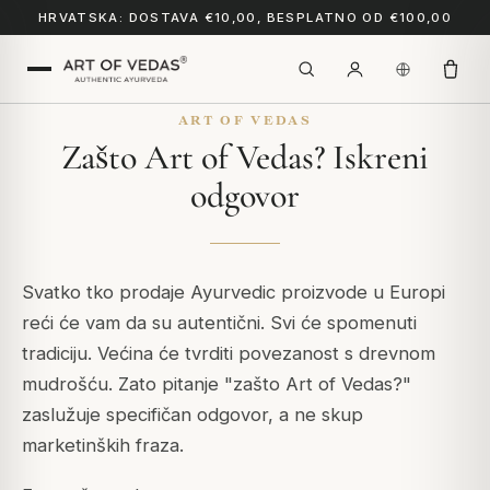
HRVATSKA: DOSTAVA €10,00, BESPLATNO OD €100,00
ART OF VEDAS
Zašto Art of Vedas? Iskreni
odgovor
Svatko tko prodaje Ayurvedic proizvode u Europi
reći će vam da su autentični. Svi će spomenuti
tradiciju. Većina će tvrditi povezanost s drevnom
mudrošću. Zato pitanje "zašto Art of Vedas?"
zaslužuje specifičan odgovor, a ne skup
marketinških fraza.