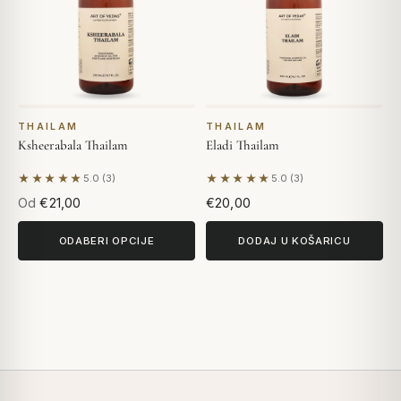
THAILAM
THAILAM
Ksheerabala Thailam
Eladi Thailam
★★★★★
★★★★★
5.0 (3)
5.0 (3)
Na temelju 3 recenzija
Na temelju 3 recenzija
Od
€21,00
€20,00
ODABERI OPCIJE
DODAJ U KOŠARICU