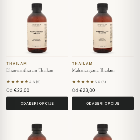
THAILAM
THAILAM
Dhanwantharam Thailam
Mahanarayana Thailam
★★★★★
★★★★★
4.6 (5)
5.0 (5)
Na temelju 5 recenzija
Na temelju 5 recenzija
Od
€23,00
Od
€23,00
ODABERI OPCIJE
ODABERI OPCIJE