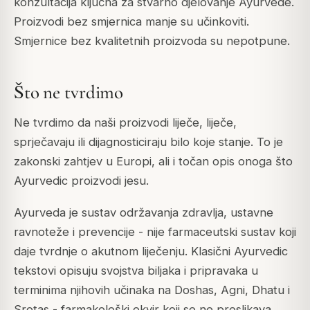
konzultacija ključna za stvarno djelovanje Ayurvede.
Proizvodi bez smjernica manje su učinkoviti.
Smjernice bez kvalitetnih proizvoda su nepotpune.
Što ne tvrdimo
Ne tvrdimo da naši proizvodi liječe, liječe,
sprječavaju ili dijagnosticiraju bilo koje stanje. To je
zakonski zahtjev u Europi, ali i točan opis onoga što
Ayurvedic proizvodi jesu.
Ayurveda je sustav održavanja zdravlja, ustavne
ravnoteže i prevencije - nije farmaceutski sustav koji
daje tvrdnje o akutnom liječenju. Klasični Ayurvedic
tekstovi opisuju svojstva biljaka i pripravaka u
terminima njihovih učinaka na Doshas, Agni, Dhatu i
Srotas - farmakološki okvir koji se ne preslikava