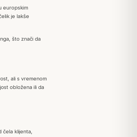
o u europskim
elik je lakše
nga, što znači da
vost, ali s vremenom
ost obložena ili da
 čela klijenta,