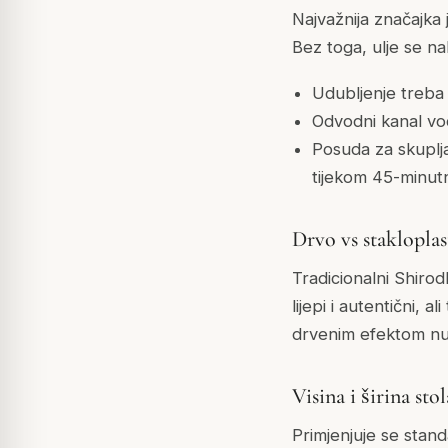
Najvažnija značajka j
Bez toga, ulje se na
Udubljenje treba 
Odvodni kanal vod
Posuda za skuplja
tijekom 45-minutn
Drvo vs stakloplas
Tradicionalni Shirod
lijepi i autentični, a
drvenim efektom nude
Visina i širina stol
Primjenjuje se stand