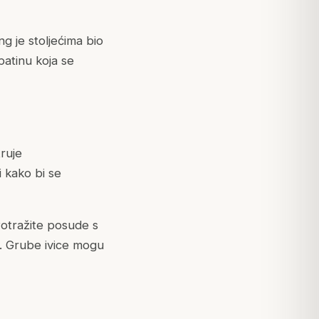
 je stoljećima bio
patinu koja se
truje
i kako bi se
Potražite posude s
 Grube ivice mogu