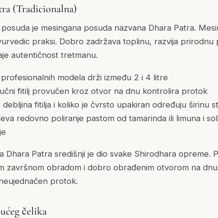
ra (Tradicionalna)
 posuda je mesingana posuda nazvana Dhara Patra. Mesing
yurvedic praksi. Dobro zadržava toplinu, razvija prirodnu 
aje autentičnost tretmanu.
 profesionalnih modela drži između 2 i 4 litre
mučni fitilj provučen kroz otvor na dnu kontrolira protok
debljina fitilja i koliko je čvrsto upakiran određuju širinu s
jeva redovno poliranje pastom od tamarinda ili limuna i sol
je
a Dhara Patra središnji je dio svake Shirodhara opreme. 
m završnom obradom i dobro obrađenim otvorom na dnu.
riti neujednačen protok.
ućeg čelika