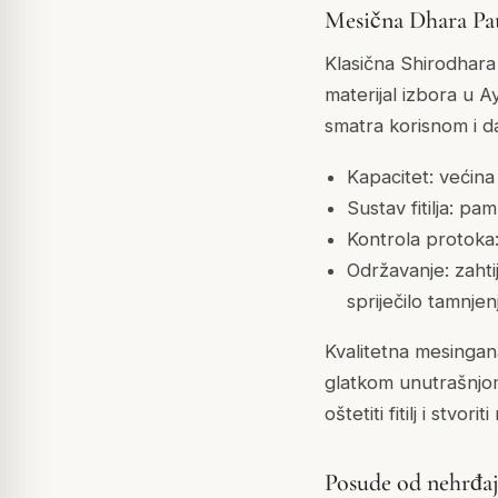
Mesična Dhara Pat
Klasična Shirodhara
materijal izbora u A
smatra korisnom i d
Kapacitet: većina
Sustav fitilja: pa
Kontrola protoka: 
Održavanje: zahti
spriječilo tamnjen
Kvalitetna mesingan
glatkom unutrašnjo
oštetiti fitilj i stvo
Posude od nehrđaj