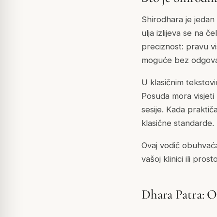
Shirodhara je jedan 
ulja izlijeva se na
preciznost: pravu vi
moguće bez odgova
U klasičnim tekstov
Posuda mora visjeti n
sesije. Kada prakti
klasične standarde.
Ovaj vodič obuhvać
vašoj klinici ili prost
Dhara Patra: O