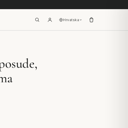
Hrvatska
posude,
ema