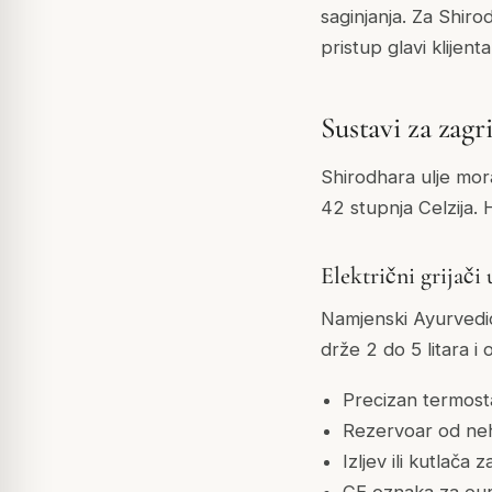
saginjanja. Za Shir
pristup glavi klijenta
Sustavi za zagri
Shirodhara ulje mora
42 stupnja Celzija. 
Električni grijači 
Namjenski Ayurvedic
drže 2 do 5 litara i
Precizan termost
Rezervoar od ne
Izljev ili kutlača 