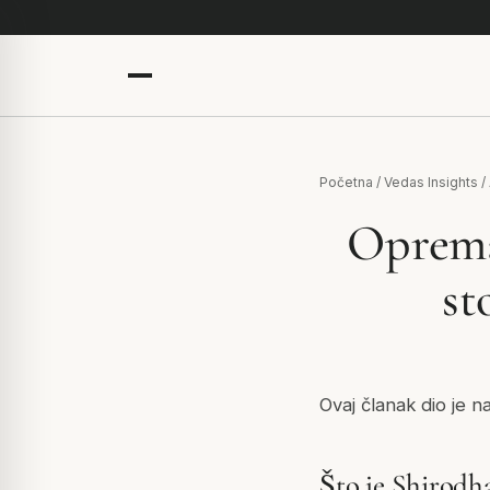
Početna
/
Vedas Insights
/
Oprema
st
Ovaj članak dio je n
Što je Shirodh