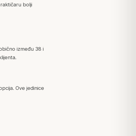
aktičaru bolji
 obično između 38 i
lijenta.
pcija. Ove jedinice