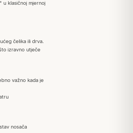
i" u klasičnoj mjernoj
ćeg čelika ili drva.
to izravno utječe
sebno važno kada je
atru
ustav nosača