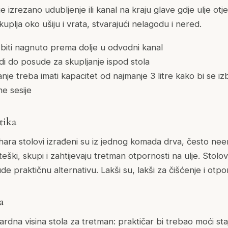
e izrezano udubljenje ili kanal na kraju glave gdje ulje otje
kuplja oko ušiju i vrata, stvarajući nelagodu i nered.
biti nagnuto prema dolje u odvodni kanal
i do posude za skupljanje ispod stola
nje treba imati kapacitet od najmanje 3 litre kako bi se izb
e sesije
tika
hara stolovi izrađeni su iz jednog komada drva, često neem 
li teški, skupi i zahtijevaju tretman otpornosti na ulje. Stolo
 praktičnu alternativu. Lakši su, lakši za čišćenje i otpor
a
ardna visina stola za tretman: praktičar bi trebao moći st