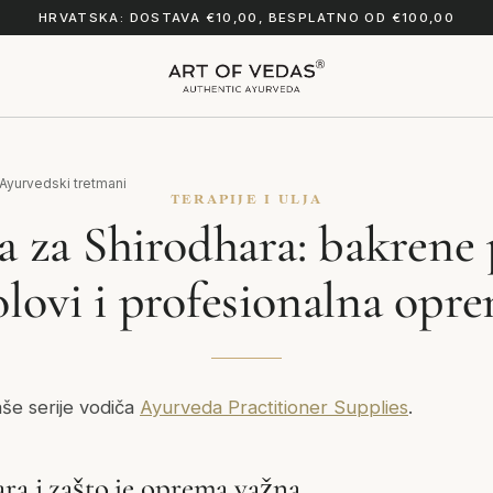
HRVATSKA: DOSTAVA €10,00, BESPLATNO OD €100,00
Ayurvedski tretmani
TERAPIJE I ULJA
 za Shirodhara: bakrene 
olovi i profesionalna opr
aše serije vodiča
Ayurveda Practitioner Supplies
.
ara i zašto je oprema važna