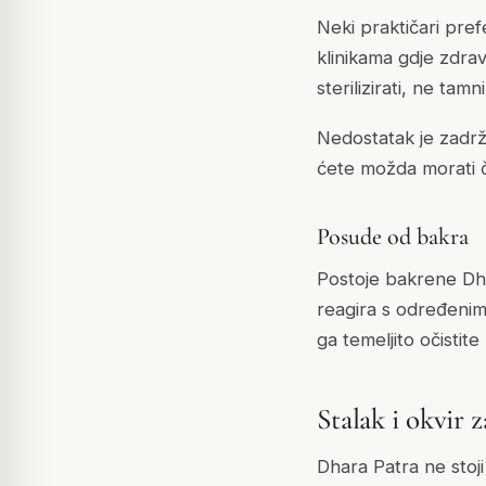
Neki praktičari pref
klinikama gdje zdrav
sterilizirati, ne tamn
Nedostatak je zadrž
ćete možda morati češ
Posude od bakra
Postoje bakrene Dhar
reagira s određenim 
ga temeljito očisti
Stalak i okvir 
Dhara Patra ne stoji 