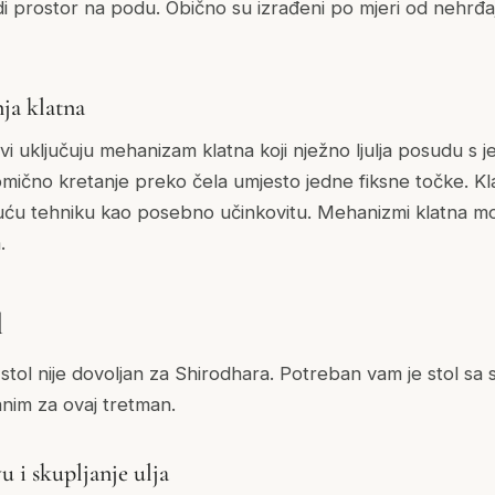
di prostor na podu. Obično su izrađeni po mjeri od nehrđaj
ja klatna
vi uključuju mehanizam klatna koji nježno ljulja posudu s 
mično kretanje preko čela umjesto jedne fiksne točke. Kla
ajuću tehniku kao posebno učinkovitu. Mehanizmi klatna mo
.
l
tol nije dovoljan za Shirodhara. Potreban vam je stol sa 
anim za ovaj tretman.
u i skupljanje ulja