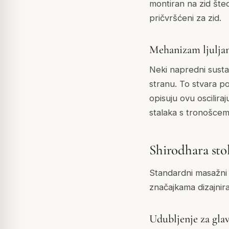
montiran na zid šte
pričvršćeni za zid.
Mehanizam ljuljan
Neki napredni susta
stranu. To stvara po
opisuju ovu oscilir
stalaka s tronošcem
Shirodhara sto
Standardni masažni s
značajkama dizajnir
Udubljenje za glav