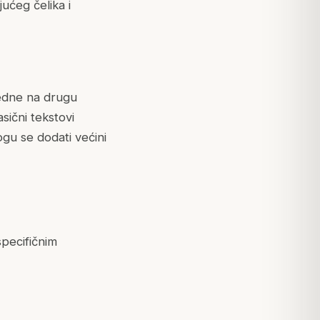
ućeg čelika i
jedne na drugu
sični tekstovi
gu se dodati većini
specifičnim