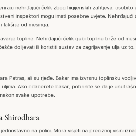
eriraju nehrđajući čelik zbog higijenskih zahtjeva, osobit
stveni inspektori mogu imati posebne uvjete. Nehrđajući č
i i lakši je od mesinga.
avanje topline. Nehrđajući čelik gubi toplinu brže od mesi
će dolijevati ili koristiti sustav za zagrijavanje ulja uz to.
a Patras, ali su rjeđe. Bakar ima izvrsnu toplinsku vodlji
uljima. Ako odaberete bakar, pobrinite se da je unutrašnj
te nakon svake upotrebe.
za Shirodhara
jednostavno na polici. Mora visjeti na preciznoj visini iznad