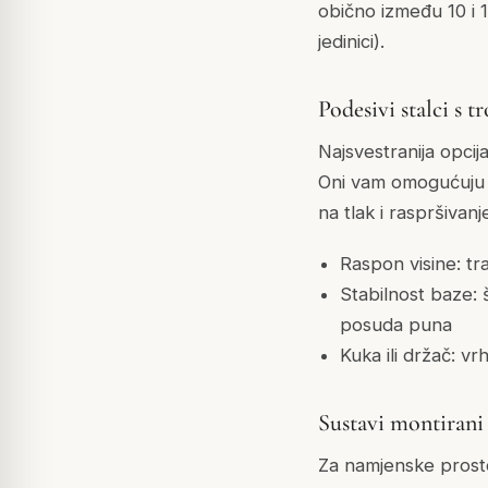
obično između 10 i 15
jedinici).
Podesivi stalci s 
Najsvestranija opcij
Oni vam omogućuju p
na tlak i raspršivanj
Raspon visine: t
Stabilnost baze:
posuda puna
Kuka ili držač: vr
Sustavi montirani 
Za namjenske prosto