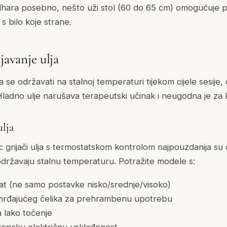
odhara posebno, nešto uži stol (60 do 65 cm) omogućuje pr
 s bilo koje strane.
javanje ulja
 se održavati na stalnoj temperaturi tijekom cijele sesije,
Hladno ulje narušava terapeutski učinak i neugodna je za k
ulja
 grijači ulja s termostatskom kontrolom najpouzdanija su o
 održavaju stalnu temperaturu. Potražite modele s:
at (ne samo postavke nisko/srednje/visoko)
hrđajućeg čelika za prehrambenu upotrebu
za lako točenje