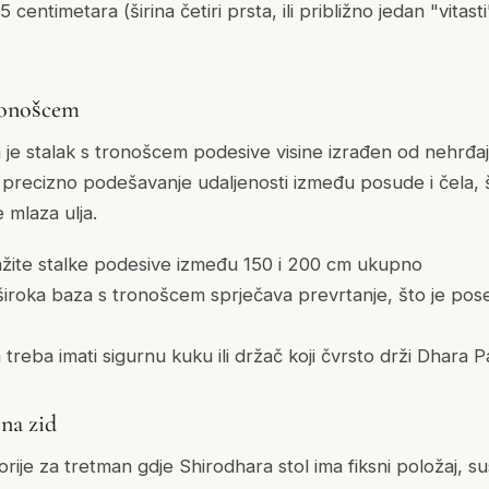
 centimetara (širina četiri prsta, ili približno jedan "vitast
tronošcem
a je stalak s tronošcem podesive visine izrađen od nehrđaju
recizno podešavanje udaljenosti između posude i čela, š
e mlaza ulja.
ražite stalke podesive između 150 i 200 cm ukupno
 široka baza s tronošcem sprječava prevrtanje, što je po
h treba imati sigurnu kuku ili držač koji čvrsto drži Dhara P
na zid
rije za tretman gdje Shirodhara stol ima fiksni položaj, s