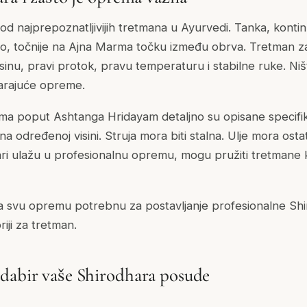
od najprepoznatljivijih tretmana u Ayurvedi. Tanka, kontin
 čelo, točnije na Ajna Marma točku između obrva. Tretman z
sinu, pravi protok, pravu temperaturu i stabilne ruke. Niš
rajuće opreme.
ima poput Ashtanga Hridayam detaljno su opisane specifik
a određenoj visini. Struja mora biti stalna. Ulje mora ostat
čari ulažu u profesionalnu opremu, mogu pružiti tretmane 
a svu opremu potrebnu za postavljanje profesionalne Shi
oriji za tretman.
dabir vaše Shirodhara posude