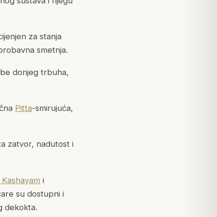
nog sustava i njegu
ijenjen za stanja
 probavna smetnja.
obe donjeg trbuha,
ična
Pitta
-smirujuća,
a zatvor, nadutost i
m Kashayam
i
are su dostupni i
g dekokta.