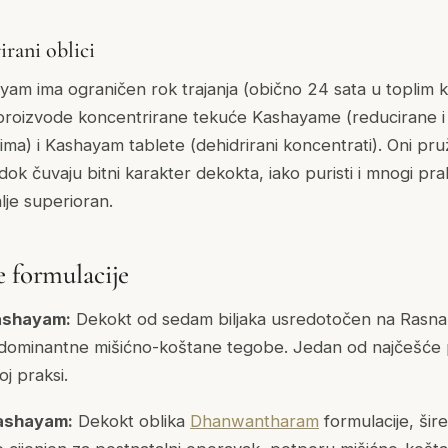
rani oblici
hayam ima ograničen rok trajanja (obično 24 sata u toplim
 proizvode koncentrirane tekuće Kashayame (reducirane i
a) i Kashayam tablete (dehidrirani koncentrati). Oni pruž
 dok čuvaju bitni karakter dekokta, iako puristi i mnogi pra
lje superioran.
e formulacije
ashayam:
Dekokt od sedam biljaka usredotočen na Rasna,
dominantne mišićno-koštane tegobe. Jedan od najčešće 
j praksi.
ashayam:
Dekokt oblika
Dhanwantharam
formulacije, šir