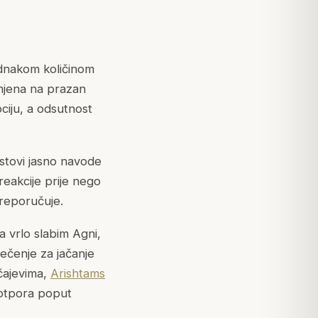
ednakom količinom
imjena na prazan
ciju, a odsutnost
ekstovi jasno navode
reakcije prije nego
preporučuje.
a vrlo slabim
Agni
,
ečenje za jačanje
čajevima,
Arishtams
 potpora poput