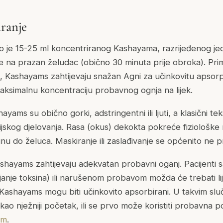
iranje
o je 15-25 ml koncentriranog Kashayama, razrijeđenog j
e na prazan želudac (obično 30 minuta prije obroka). Pr
a, Kashayams zahtijevaju snažan
Agni
za učinkovitu apsorp
ksimalnu koncentraciju probavnog ognja na lijek.
ayams su obično gorki, adstringentni ili ljuti, a klasični t
ijskog djelovanja. Rasa (okus) dekokta pokreće fiziološke 
gnu do želuca. Maskiranje ili zaslađivanje se općenito ne 
hayams zahtijevaju adekvatan probavni oganj. Pacijenti s
anje toksina) ili narušenom probavom možda će trebati lij
Kashayams mogu biti učinkovito apsorbirani. U takvim slu
kao nježniji početak, ili se prvo može koristiti probavna
am
.