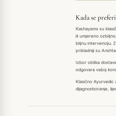
Kada se prefer
Kashayams su klasič
ili umjereno ozbiljn
biljnu intervenciju.
prikladniji su
Arisht
Izbor oblika dostave
odgovara vašoj konst
Klasično Ayurvedic 
dijagnosticiranje, lij