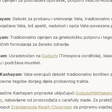
o cijenjen za postnatalni oporavak, potporu mišićno-košta
ayam:
Dekokt za probavu i smirivanje Vata, tradicionalno c
pojačava Vata, loš apetit, nadutost i opća Vata-povezana
yam:
Tradicionalno cijenjen za ginekološku potporu i teg
ičnih formulacija za žensko zdravlje.
yam:
Usredotočen na
Guduchi
(Tinospora cordifolia), klas
 i podržava imunitet.
 Kashayam:
Vata-smirujući dekokt tradicionalno korišten z
avne tegobe donjeg dijela probavnog trakta.
lasične Kashayam pripravke uključujući
Gulguluthikthaka
m
, nabavljene od proizvođača s carefully made. Za praktič
poput
Erandamoola Kwath Choornam
za pripremu svježe