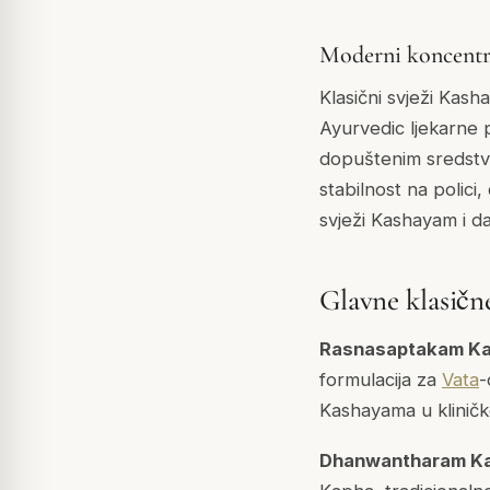
Moderni koncentri
Klasični svježi Kas
Ayurvedic ljekarne
dopuštenim sredstvim
stabilnost na polici,
svježi Kashayam i da
Glavne klasičn
Rasnasaptakam K
formulacija za
Vata
-
Kashayama u kliničko
Dhanwantharam K