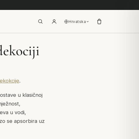
Hrvatska
ekociji
ekokcije
.
dostave u klasičnoj
ježnost,
eva u vodi,
rzo se apsorbira uz