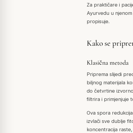
Za praktičare i pac
Ayurvedu u njenom n
propisuje.
Kako se pripr
Klasična metoda
Priprema slijedi p
biljnog materijala k
do četvrtine izvorno
filtrira i primjenjuje 
Ova spora redukcija 
izvlači sve dublje fi
koncentracija raste,