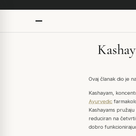
Kashay
Ovaj članak dio je n
Kashayam, koncentrira
Ayurvedic
farmakolo
Kashayams pružaju si
reduciran na četvrti
dobro funkcioniraju