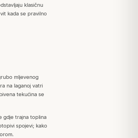
stavljaju klasičnu
vit kada se pravilno
 grubo mljevenog
ra na laganoj vatri
obivena tekućina se
 gdje trajna toplina
otopivi spojevi; kako
vorom.