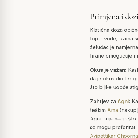
Primjena i doz
Klasična doza običn
tople vode, uzima s
želudac je namjern
hrane omogućuje ma
Okus je važan:
Kash
da je okus dio terap
što biljke uopće sti
Zahtjev za
Agni
:
Kas
teškim
Ama
(nakuplj
Agni
prije nego što 
se mogu preferirati 
Avipattikar Choorn