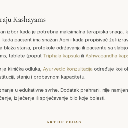
iraju Kashayams
an izbor kada je potrebna maksimalna terapijska snaga, k
o, kada pacijent ima snažan
Agni
i kada propisivač želi izra
 Za blaža stanja, protokole održavanja ili pacijente sa slab
ams
, tablete (poput
Triphala kapsula
ili
Ashwagandha kaps
 je klinička odluka,
Ayurvedic konzultacija
određuje koji ob
ituciji, stanju i probavnom kapacitetu.
znanje u edukativne svrhe. Dodatak prehrani, nije namijen
ečenje, izlječenje ili sprječavanje bilo koje bolesti.
ART OF VEDAS