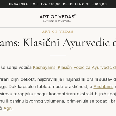
HRVATSKA: DOSTAVA €10,00, BESPLATNO OD €100,00
ART OF VEDAS
ams: Klasični Ayurvedic d
aše serije vodiča
Kashayams: Klasični vodič za Ayurvedic d
ni biljni dekokt, najizravniji je i najsnažniji oralni sustav 
giji. Dok kapsule i tablete nude praktičnost, a
Arishtams
n
rovu terapijsku snagu: koncentrirani ekstrakt biljnih spoj
nu ili osminu izvornog volumena, primjenjuje se topao i b
ći
Agni
.