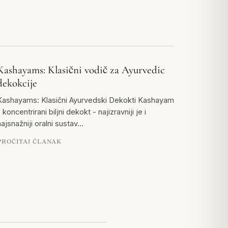
Kashayams: Klasični vodič za Ayurvedic
dekokcije
Kashayams: Klasični Ayurvedski Dekokti Kashayam
 koncentrirani biljni dekokt - najizravniji je i
najsnažniji oralni sustav…
PROČITAJ ČLANAK