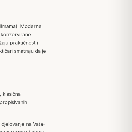
 klimama). Moderne
 konzervirane
aju praktičnost i
ktičari smatraju da je
 klasična
propisivanih
e djelovanje na Vata-