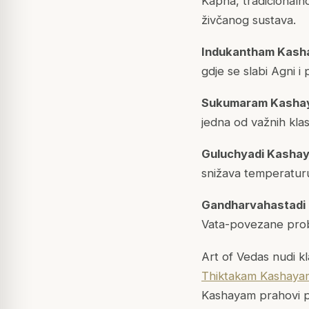
Kapha, tradicionaln
živčanog sustava.
Indukantham Kash
gdje se slabi
Agni
i 
Sukumaram Kasha
jedna od važnih klas
Guluchyadi Kasha
snižava temperaturu
Gandharvahastadi
Vata-povezane prob
Art of Vedas nudi k
Thiktakam Kashaya
Kashayam prahovi 