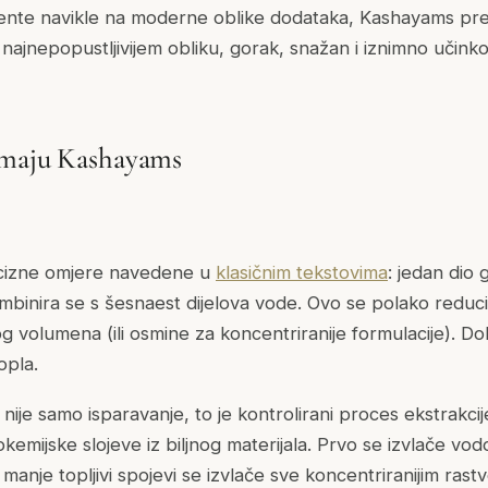
ijente navikle na moderne oblike dodataka, Kashayams pred
ajnepopustljivijem obliku, gorak, snažan i iznimno učinko
emaju Kashayams
recizne omjere navedene u
klasičnim tekstovima
: jedan dio
ombinira se s šesnaest dijelova vode. Ovo se polako reduci
g volumena (ili osmine za koncentriranije formulacije). D
topla.
nije samo isparavanje, to je kontrolirani proces ekstrakcije
tokemijske slojeve iz biljnog materijala. Prvo se izvlače vod
 manje topljivi spojevi se izvlače sve koncentriranijim rast