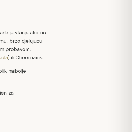
ada je stanje akutno
vnu, brzo djelujuću
ijom probavom,
ula
) ili Choornams.
lik najbolje
jen za