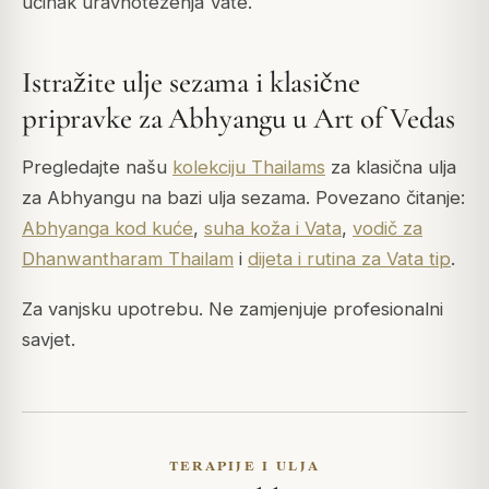
učinak uravnoteženja Vate.
Istražite ulje sezama i klasične
pripravke za Abhyangu u Art of Vedas
Pregledajte našu
kolekciju Thailams
za klasična ulja
za Abhyangu na bazi ulja sezama. Povezano čitanje:
Abhyanga kod kuće
,
suha koža i Vata
,
vodič za
Dhanwantharam Thailam
i
dijeta i rutina za Vata tip
.
Za vanjsku upotrebu. Ne zamjenjuje profesionalni
savjet.
TERAPIJE I ULJA