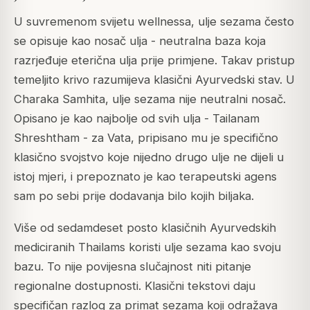
U suvremenom svijetu wellnessa, ulje sezama često
se opisuje kao nosač ulja - neutralna baza koja
razrjeđuje eterična ulja prije primjene. Takav pristup
temeljito krivo razumijeva klasični Ayurvedski stav. U
Charaka Samhita, ulje sezama nije neutralni nosač.
Opisano je kao najbolje od svih ulja - Tailanam
Shreshtham - za Vata, pripisano mu je specifično
klasično svojstvo koje nijedno drugo ulje ne dijeli u
istoj mjeri, i prepoznato je kao terapeutski agens
sam po sebi prije dodavanja bilo kojih biljaka.
Više od sedamdeset posto klasičnih Ayurvedskih
mediciranih Thailams koristi ulje sezama kao svoju
bazu. To nije povijesna slučajnost niti pitanje
regionalne dostupnosti. Klasični tekstovi daju
specifičan razlog za primat sezama koji odražava