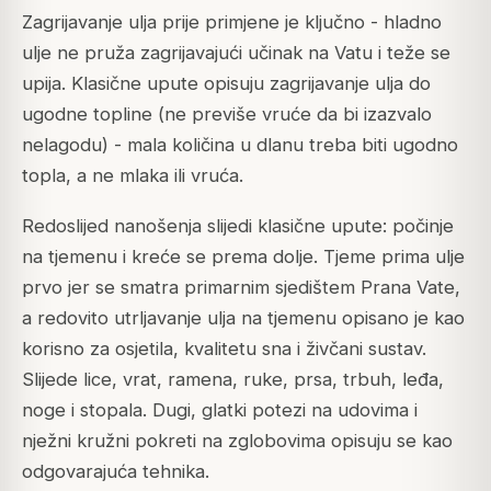
Zagrijavanje ulja prije primjene je ključno - hladno
ulje ne pruža zagrijavajući učinak na Vatu i teže se
upija. Klasične upute opisuju zagrijavanje ulja do
ugodne topline (ne previše vruće da bi izazvalo
nelagodu) - mala količina u dlanu treba biti ugodno
topla, a ne mlaka ili vruća.
Redoslijed nanošenja slijedi klasične upute: počinje
na tjemenu i kreće se prema dolje. Tjeme prima ulje
prvo jer se smatra primarnim sjedištem Prana Vate,
a redovito utrljavanje ulja na tjemenu opisano je kao
korisno za osjetila, kvalitetu sna i živčani sustav.
Slijede lice, vrat, ramena, ruke, prsa, trbuh, leđa,
noge i stopala. Dugi, glatki potezi na udovima i
nježni kružni pokreti na zglobovima opisuju se kao
odgovarajuća tehnika.