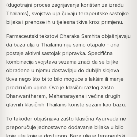
(dugotrajni proces zagrijavanja korišten za izradu
Thailams), svojstva ulja čuvaju terapeutske sastojke
biljaka i prenose ih u tjelesna tkiva kroz primjenu.
Farmaceutski tekstovi Charaka Samhita objašnjavaju
da baza ulja u Thailamu nije samo otapalo - ona
postaje aktivni sastojak pripravka. Specifična
kombinacija svojstava sezama znači da se biljke
obrađene u njemu dostavljaju do dubljih slojeva
tkiva nego što bi to bilo moguće s lakšim ili manje
prodirućim uljima. Ovo je klasični razlog zašto
Dhanwantharam, Mahanarayana i većina drugih
glavnih klasičnih Thailams koriste sezam kao bazu.
To također objašnjava zašto klasična Ayurveda ne
preporučuje jednostavno dodavanje biljaka u bilo
koje ulje koje je dostupno. Baza ulja je terapeutski