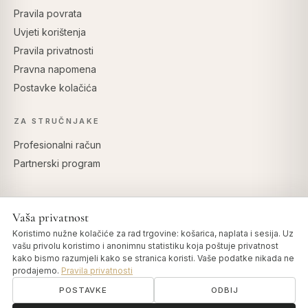
Pravila povrata
Uvjeti korištenja
Pravila privatnosti
Pravna napomena
Postavke kolačića
ZA STRUČNJAKE
Profesionalni račun
Partnerski program
Vaša privatnost
SIGURNO PLAĆANJE
Koristimo nužne kolačiće za rad trgovine: košarica, naplata i sesija. Uz
vašu privolu koristimo i anonimnu statistiku koja poštuje privatnost
kako bismo razumjeli kako se stranica koristi. Vaše podatke nikada ne
prodajemo.
Pravila privatnosti
POSTAVKE
ODBIJ
© 2026 Art of Vedas · Authentic Ayurveda d.o.o.
info@artofvedas.com