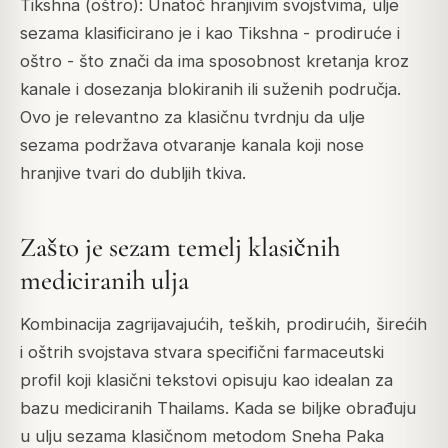
Tikshna (oštro): Unatoč hranjivim svojstvima, ulje
sezama klasificirano je i kao Tikshna - prodiruće i
oštro - što znači da ima sposobnost kretanja kroz
kanale i dosezanja blokiranih ili suženih područja.
Ovo je relevantno za klasičnu tvrdnju da ulje
sezama podržava otvaranje kanala koji nose
hranjive tvari do dubljih tkiva.
Zašto je sezam temelj klasičnih
mediciranih ulja
Kombinacija zagrijavajućih, teških, prodirućih, širećih
i oštrih svojstava stvara specifični farmaceutski
profil koji klasični tekstovi opisuju kao idealan za
bazu mediciranih Thailams. Kada se biljke obrađuju
u ulju sezama klasičnom metodom Sneha Paka