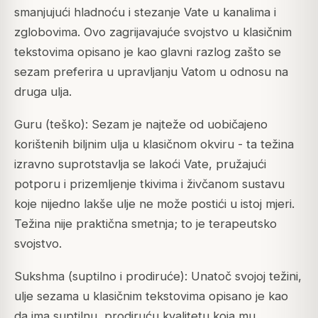
smanjujući hladnoću i stezanje Vate u kanalima i
zglobovima. Ovo zagrijavajuće svojstvo u klasičnim
tekstovima opisano je kao glavni razlog zašto se
sezam preferira u upravljanju Vatom u odnosu na
druga ulja.
Guru (teško): Sezam je najteže od uobičajeno
korištenih biljnim ulja u klasičnom okviru - ta težina
izravno suprotstavlja se lakoći Vate, pružajući
potporu i prizemljenje tkivima i živčanom sustavu
koje nijedno lakše ulje ne može postići u istoj mjeri.
Težina nije praktična smetnja; to je terapeutsko
svojstvo.
Sukshma (suptilno i prodiruće): Unatoč svojoj težini,
ulje sezama u klasičnim tekstovima opisano je kao
da ima suptilnu, prodiruću kvalitetu koja mu