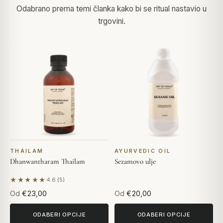
Odabrano prema temi članka kako bi se ritual nastavio u
trgovini.
THAILAM
AYURVEDIC OIL
Dhanwantharam Thailam
Sezamovo ulje
★★★★★
4.6 (5)
Na temelju 5 recenzija
Od
€23,00
Od
€20,00
ODABERI OPCIJE
ODABERI OPCIJE