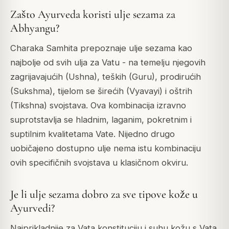
Zašto Ayurveda koristi ulje sezama za
Abhyangu?
Charaka Samhita prepoznaje ulje sezama kao
najbolje od svih ulja za Vatu - na temelju njegovih
zagrijavajućih (Ushna), teških (Guru), prodirućih
(Sukshma), tijelom se širećih (Vyavayi) i oštrih
(Tikshna) svojstava. Ova kombinacija izravno
suprotstavlja se hladnim, laganim, pokretnim i
suptilnim kvalitetama Vate. Nijedno drugo
uobičajeno dostupno ulje nema istu kombinaciju
ovih specifičnih svojstava u klasičnom okviru.
Je li ulje sezama dobro za sve tipove kože u
Ayurvedi?
Najprikladnije za Vata konstituciju i suhu kožu s Vata