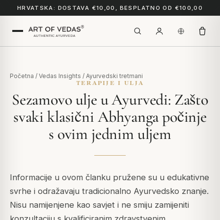
HRVATSKA: DOSTAVA €10,00, BESPLATNO OD €100,00
Početna
/
Vedas Insights
/
Ayurvedski tretmani
TERAPIJE I ULJA
Sezamovo ulje u Ayurvedi: Zašto
svaki klasični Abhyanga počinje
s ovim jednim uljem
Informacije u ovom članku pružene su u edukativne
svrhe i odražavaju tradicionalno Ayurvedsko znanje.
Nisu namijenjene kao savjet i ne smiju zamijeniti
konzultaciju s kvalificiranim zdravstvenim