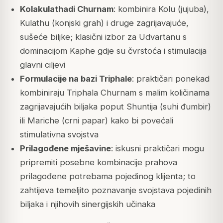
Kolakulathadi Churnam
: kombinira Kolu (jujuba),
Kulathu (konjski grah) i druge zagrijavajuće,
sušeće biljke; klasični izbor za Udvartanu s
dominacijom Kaphe gdje su čvrstoća i stimulacija
glavni ciljevi
Formulacije na bazi Triphale
: praktičari ponekad
kombiniraju Triphala Churnam s malim količinama
zagrijavajućih biljaka poput Shuntija (suhi đumbir)
ili Mariche (crni papar) kako bi povećali
stimulativna svojstva
Prilagođene mješavine
: iskusni praktičari mogu
pripremiti posebne kombinacije prahova
prilagođene potrebama pojedinog klijenta; to
zahtijeva temeljito poznavanje svojstava pojedinih
biljaka i njihovih sinergijskih učinaka