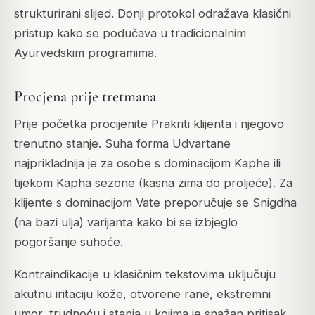
strukturirani slijed. Donji protokol odražava klasični
pristup kako se podučava u tradicionalnim
Ayurvedskim programima.
Procjena prije tretmana
Prije početka procijenite Prakriti klijenta i njegovo
trenutno stanje. Suha forma Udvartane
najprikladnija je za osobe s dominacijom Kaphe ili
tijekom Kapha sezone (kasna zima do proljeće). Za
klijente s dominacijom Vate preporučuje se Snigdha
(na bazi ulja) varijanta kako bi se izbjeglo
pogoršanje suhoće.
Kontraindikacije u klasičnim tekstovima uključuju
akutnu iritaciju kože, otvorene rane, ekstremni
umor, trudnoću i stanja u kojima je snažan pritisak