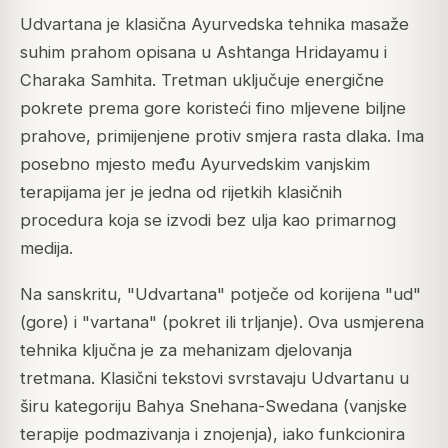
Udvartana je klasična Ayurvedska tehnika masaže
suhim prahom opisana u Ashtanga Hridayamu i
Charaka Samhita. Tretman uključuje energične
pokrete prema gore koristeći fino mljevene biljne
prahove, primijenjene protiv smjera rasta dlaka. Ima
posebno mjesto među Ayurvedskim vanjskim
terapijama jer je jedna od rijetkih klasičnih
procedura koja se izvodi bez ulja kao primarnog
medija.
Na sanskritu, "Udvartana" potječe od korijena "ud"
(gore) i "vartana" (pokret ili trljanje). Ova usmjerena
tehnika ključna je za mehanizam djelovanja
tretmana. Klasični tekstovi svrstavaju Udvartanu u
širu kategoriju Bahya Snehana-Swedana (vanjske
terapije podmazivanja i znojenja), iako funkcionira