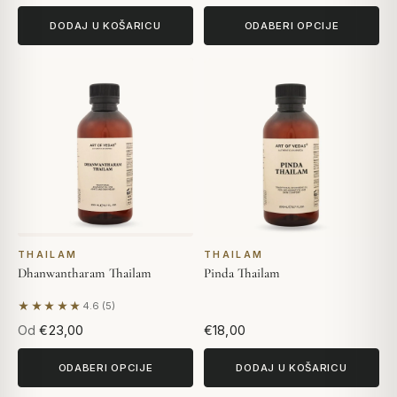
DODAJ U KOŠARICU
ODABERI OPCIJE
THAILAM
THAILAM
Dhanwantharam Thailam
Pinda Thailam
★★★★★
4.6 (5)
Na temelju 5 recenzija
Od
€23,00
€18,00
ODABERI OPCIJE
DODAJ U KOŠARICU