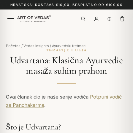
HRVATSKA: DOSTAVA €10,00, BESPLATNO OD €100,00
Početna
/
Vedas Insights
/
Ayurvedski tretmani
TERAPIJE I ULJA
Udvartana: Klasična Ayurvedic
masaža suhim prahom
Ovaj članak dio je naše serije vodiča
Potpuni vodič
za Panchakarma
.
Što je Udvartana?