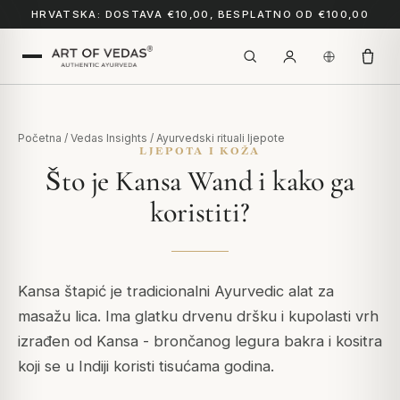
HRVATSKA: DOSTAVA €10,00, BESPLATNO OD €100,00
Početna
/
Vedas Insights
/
Ayurvedski rituali ljepote
LJEPOTA I KOŽA
Što je Kansa Wand i kako ga
koristiti?
Kansa štapić je tradicionalni Ayurvedic alat za
masažu lica. Ima glatku drvenu dršku i kupolasti vrh
izrađen od Kansa - brončanog legura bakra i kositra
koji se u Indiji koristi tisućama godina.