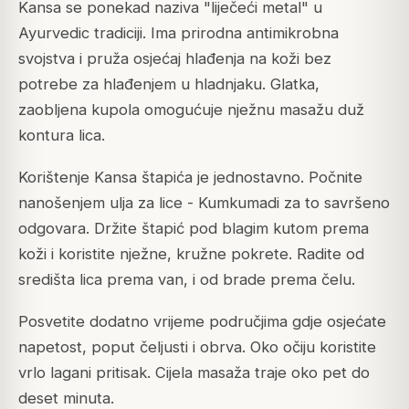
Kansa se ponekad naziva "liječeći metal" u
Ayurvedic tradiciji. Ima prirodna antimikrobna
svojstva i pruža osjećaj hlađenja na koži bez
potrebe za hlađenjem u hladnjaku. Glatka,
zaobljena kupola omogućuje nježnu masažu duž
kontura lica.
Korištenje Kansa štapića je jednostavno. Počnite
nanošenjem ulja za lice - Kumkumadi za to savršeno
odgovara. Držite štapić pod blagim kutom prema
koži i koristite nježne, kružne pokrete. Radite od
središta lica prema van, i od brade prema čelu.
Posvetite dodatno vrijeme područjima gdje osjećate
napetost, poput čeljusti i obrva. Oko očiju koristite
vrlo lagani pritisak. Cijela masaža traje oko pet do
deset minuta.