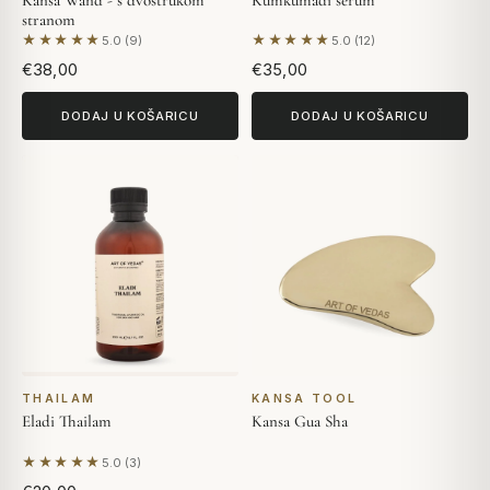
stranom
★★★★★
★★★★★
5.0 (9)
5.0 (12)
Na temelju 9 recenzija
Na temelju 12 recenzija
€38,00
€35,00
DODAJ U KOŠARICU
DODAJ U KOŠARICU
THAILAM
KANSA TOOL
Eladi Thailam
Kansa Gua Sha
★★★★★
5.0 (3)
Na temelju 3 recenzija