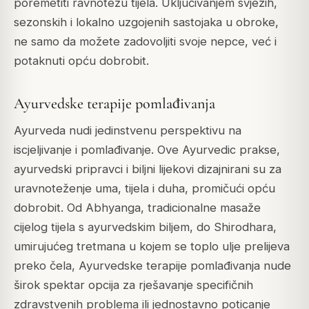
poremetiti ravnotežu tijela. Uključivanjem svježih,
sezonskih i lokalno uzgojenih sastojaka u obroke,
ne samo da možete zadovoljiti svoje nepce, već i
potaknuti opću dobrobit.
Ayurvedske terapije pomlađivanja
Ayurveda nudi jedinstvenu perspektivu na
iscjeljivanje i pomlađivanje. Ove Ayurvedic prakse,
ayurvedski pripravci i biljni lijekovi dizajnirani su za
uravnoteženje uma, tijela i duha, promičući opću
dobrobit. Od
Abhyanga
, tradicionalne masaže
cijelog tijela s ayurvedskim biljem, do
Shirodhara
,
umirujućeg tretmana u kojem se toplo ulje prelijeva
preko čela, Ayurvedske terapije pomlađivanja nude
širok spektar opcija za rješavanje specifičnih
zdravstvenih problema ili jednostavno poticanje