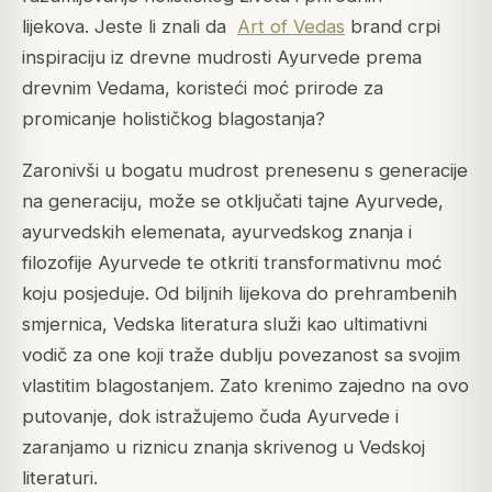
lijekova.
Jeste li znali da
Art of Vedas
brand crpi
inspiraciju iz drevne mudrosti Ayurvede prema
drevnim Vedama, koristeći moć prirode za
promicanje holističkog blagostanja?
Zaronivši u bogatu mudrost prenesenu s generacije
na generaciju, može se otključati tajne Ayurvede,
ayurvedskih elemenata, ayurvedskog znanja i
filozofije Ayurvede te otkriti transformativnu moć
koju posjeduje. Od biljnih lijekova do prehrambenih
smjernica, Vedska literatura služi kao ultimativni
vodič za one koji traže dublju povezanost sa svojim
vlastitim blagostanjem. Zato krenimo zajedno na ovo
putovanje, dok istražujemo čuda Ayurvede i
zaranjamo u riznicu znanja skrivenog u Vedskoj
literaturi.