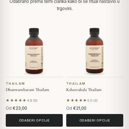
Odabrano prema temi članka kako bi se ritual nastavio u
trgovini.
THAILAM
THAILAM
Dhanwantharam Thailam
Ksheerabala Thailam
★★★★★
★★★★★
4.6 (5)
5.0 (3)
Na temelju 5 recenzija
Na temelju 3 recenzija
Od
€23,00
Od
€21,00
ODABERI OPCIJE
ODABERI OPCIJE