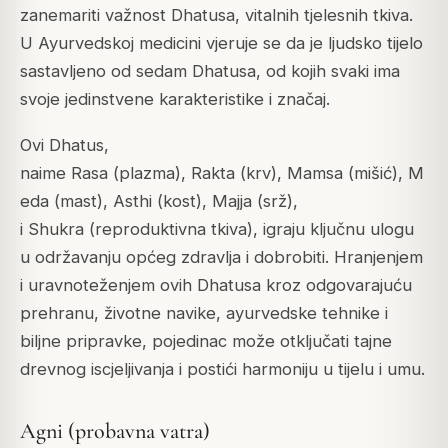
zanemariti važnost Dhatusa, vitalnih tjelesnih tkiva.
U Ayurvedskoj medicini vjeruje se da je ljudsko tijelo
sastavljeno od sedam Dhatusa, od kojih svaki ima
svoje jedinstvene karakteristike i značaj.
Ovi Dhatus,
naime
Rasa
(plazma),
Rakta
(krv),
Mamsa
(mišić),
M
eda
(mast),
Asthi
(kost),
Majja
(srž),
i
Shukra
(reproduktivna tkiva), igraju ključnu ulogu
u održavanju općeg zdravlja i dobrobiti. Hranjenjem
i uravnoteženjem ovih Dhatusa kroz odgovarajuću
prehranu, životne navike, ayurvedske tehnike i
biljne pripravke, pojedinac može otključati tajne
drevnog iscjeljivanja i postići harmoniju u tijelu i umu.
Agni (probavna vatra)