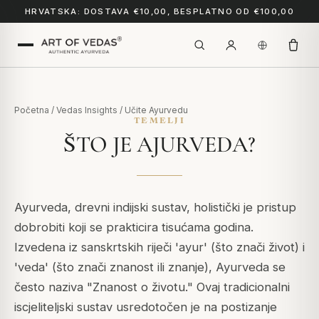
HRVATSKA: DOSTAVA €10,00, BESPLATNO OD €100,00
Početna
/
Vedas Insights
/
Učite Ayurvedu
TEMELJI
ŠTO JE AJURVEDA?
Ayurveda, drevni indijski sustav, holistički je pristup
dobrobiti koji se prakticira tisućama godina.
Izvedena iz sanskrtskih riječi '
ayur
' (što znači život) i
'
veda
' (što znači znanost ili znanje), Ayurveda se
često naziva "Znanost o životu." Ovaj tradicionalni
iscjeliteljski sustav usredotočen je na postizanje