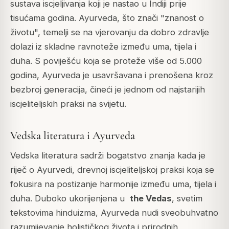
sustava iscjeljivanja koji je nastao u Indiji prije
tisućama godina. Ayurveda, što znači "znanost o
životu", temelji se na vjerovanju da dobro zdravlje
dolazi iz skladne ravnoteže između uma, tijela i
duha. S poviješću koja se proteže više od 5.000
godina, Ayurveda je usavršavana i prenošena kroz
bezbroj generacija, čineći je jednom od najstarijih
iscjeliteljskih praksi na svijetu.
Vedska literatura i Ayurveda
Vedska literatura sadrži bogatstvo znanja kada je
riječ o Ayurvedi, drevnoj iscjeliteljskoj praksi koja se
fokusira na postizanje harmonije između uma, tijela i
duha. Duboko ukorijenjena u
the Vedas
, svetim
tekstovima hinduizma, Ayurveda nudi sveobuhvatno
razumijevanje holističkog života i prirodnih