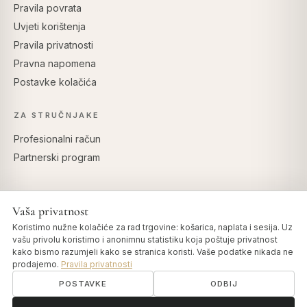
Pravila povrata
Uvjeti korištenja
Pravila privatnosti
Pravna napomena
Postavke kolačića
ZA STRUČNJAKE
Profesionalni račun
Partnerski program
Vaša privatnost
SIGURNO PLAĆANJE
Koristimo nužne kolačiće za rad trgovine: košarica, naplata i sesija. Uz
vašu privolu koristimo i anonimnu statistiku koja poštuje privatnost
kako bismo razumjeli kako se stranica koristi. Vaše podatke nikada ne
prodajemo.
Pravila privatnosti
POSTAVKE
ODBIJ
© 2026 Art of Vedas · Authentic Ayurveda d.o.o.
info@artofvedas.com