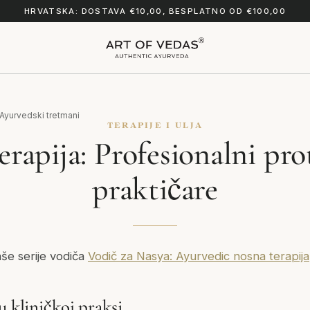
HRVATSKA: DOSTAVA €10,00, BESPLATNO OD €100,00
Ayurvedski tretmani
TERAPIJE I ULJA
erapija: Profesionalni pro
praktičare
aše serije vodiča
Vodič za Nasya: Ayurvedic nosna terapija
u kliničkoj praksi