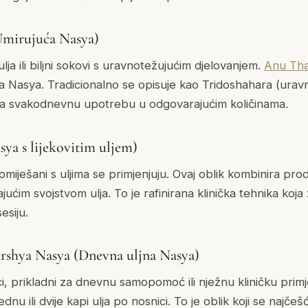
mirujuća Nasya)
 ulja ili biljni sokovi s uravnotežujućim djelovanjem.
Anu Tha
a Nasya. Tradicionalno se opisuje kao Tridoshahara (uravn
 za svakodnevnu upotrebu u odgovarajućim količinama.
ya s lijekovitim uljem)
pomiješani s uljima se primjenjuju. Ovaj oblik kombinira prod
jućim svojstvom ulja. To je rafinirana klinička tehnika koja
esiju.
rshya Nasya (Dnevna uljna Nasya)
ci, prikladni za dnevnu samopomoć ili nježnu kliničku prim
dnu ili dvije kapi ulja po nosnici. To je oblik koji se najč