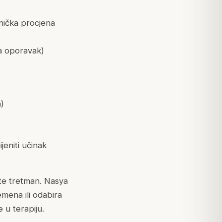
nička procjena
za oporavak)
n)
jeniti učinak
ite tretman. Nasya
emena ili odabira
 u terapiju.