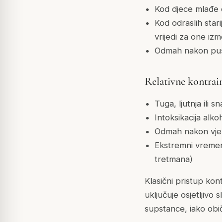
Kod djece mlađe
Kod odraslih star
vrijedi za one iz
Odmah nakon pušta
Relativne kontrai
Tuga, ljutnja ili 
Intoksikacija alk
Odmah nakon vjež
Ekstremni vremens
tretmana)
Klasični pristup kon
uključuje osjetljivo
supstance, iako obič