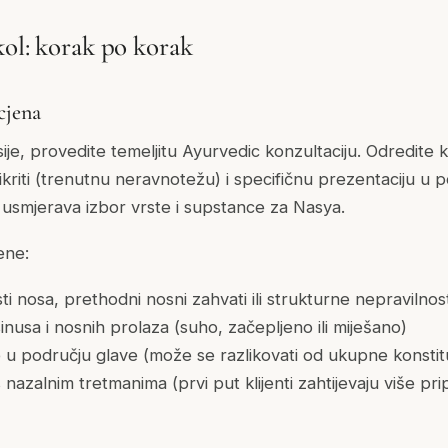
kol: korak po korak
cjena
ije, provedite temeljitu Ayurvedic konzultaciju. Odredite kl
 Vikriti (trenutnu neravnotežu) i specifičnu prezentaciju u 
 usmjerava izbor vrste i supstance za Nasya.
ene:
osti nosa, prethodni nosni zahvati ili strukturne nepravilnost
inusa i nosnih prolaza (suho, začepljeno ili miješano)
u području glave (može se razlikovati od ukupne konstitu
s nazalnim tretmanima (prvi put klijenti zahtijevaju više pri