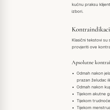
kućnu praksu klijent
izbori.
Kontraindikaci
Klasični tekstovi su
provjeriti ove kontra
Apsolutne kontrai
Odmah nakon jela 
prazan želudac i
Odmah nakon kupan
Tijekom akutne gr
Tijekom trudnoć
Tijekom menstruac