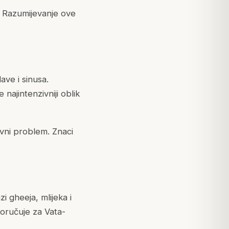
i. Razumijevanje ove
ave i sinusa.
najintenzivniji oblik
vni problem. Znaci
.
i gheeja, mlijeka i
poručuje za Vata-