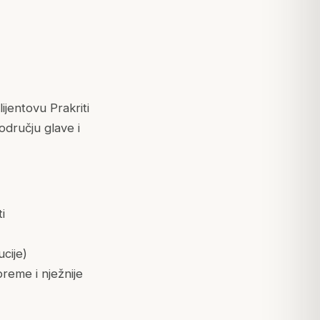
ijentovu Prakriti
području glave i
i
cije)
preme i nježnije