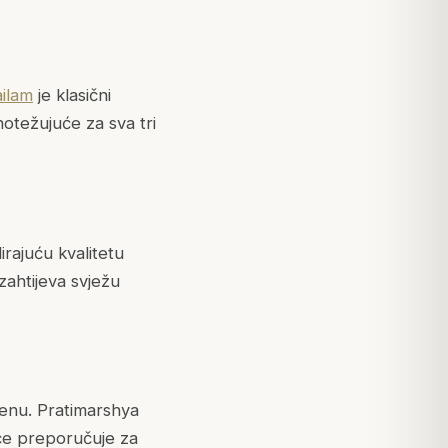
ilam
je klasični
otežujuće za sva tri
irajuću kvalitetu
 zahtijeva svježu
jenu. Pratimarshya
ešće preporučuje za