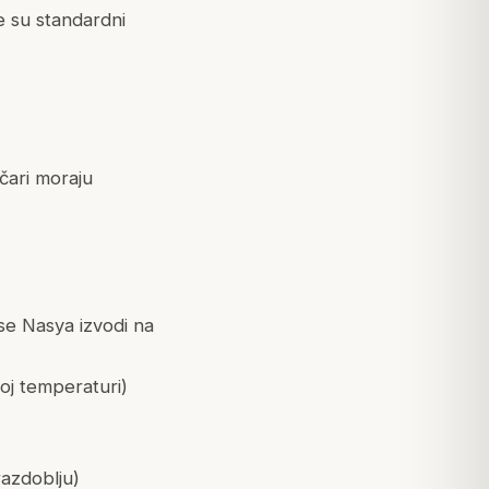
je su standardni
ičari moraju
se Nasya izvodi na
noj temperaturi)
razdoblju)