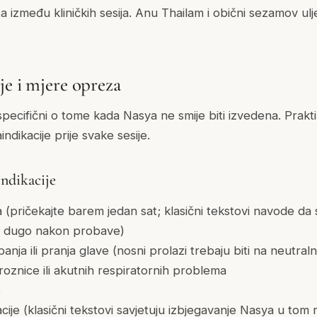
a između kliničkih sesija. Anu Thailam i obični sezamov ul
je i mjere opreza
 specifični o tome kada Nasya ne smije biti izvedena. Prakt
indikacije prije svake sesije.
ndikacije
(pričekajte barem jedan sat; klasični tekstovi navode da 
li dugo nakon probave)
ja ili pranja glave (nosni prolazi trebaju biti na neutral
oznice ili akutnih respiratornih problema
e
ije (klasični tekstovi savjetuju izbjegavanje Nasya u tom 