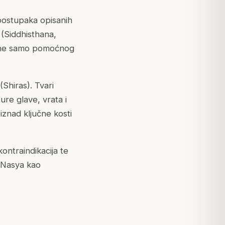
 postupaka opisanih
 (Siddhisthana,
 a ne samo pomoćnog
(Shiras). Tvari
ure glave, vrata i
znad ključne kosti
kontraindikacija te
e Nasya kao