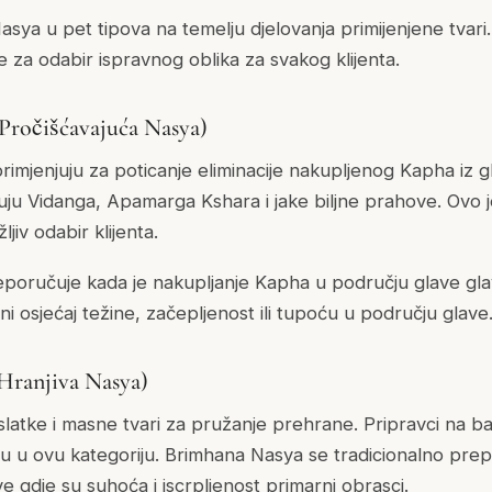
Nasya u pet tipova na temelju djelovanja primijenjene tvar
 je za odabir ispravnog oblika za svakog klijenta.
Pročišćavajuća Nasya)
 primjenjuju za poticanje eliminacije nakupljenog Kapha iz gl
čuju Vidanga, Apamarga Kshara i jake biljne prahove. Ovo je 
ljiv odabir klijenta.
eporučuje kada je nakupljanje Kapha u području glave gla
lni osjećaj težine, začepljenost ili tupoću u području glave
Hranjiva Nasya)
 slatke i masne tvari za pružanje prehrane. Pripravci na baz
daju u ovu kategoriju. Brimhana Nasya se tradicionalno pre
 gdje su suhoća i iscrpljenost primarni obrasci.