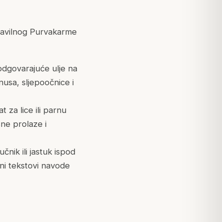
pravilnog Purvakarme
 odgovarajuće ulje na
inusa, sljepoočnice i
t za lice ili parnu
sne prolaze i
čnik ili jastuk ispod
čni tekstovi navode