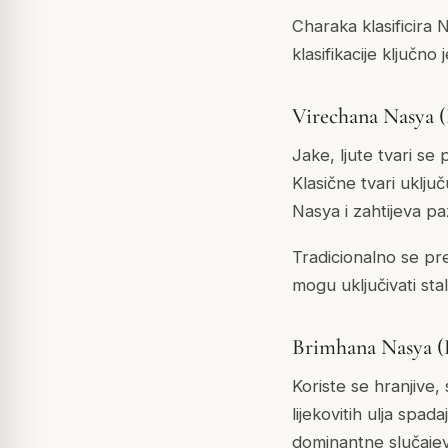
Charaka klasificira 
klasifikacije ključno
Virechana Nasya (
Jake, ljute tvari se
Klasične tvari uklju
Nasya i zahtijeva paž
Tradicionalno se pr
mogu uključivati sta
Brimhana Nasya (
Koriste se hranjive,
lijekovitih ulja spa
dominantne slučajeve