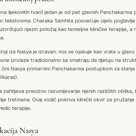
na lijekovitih tvari) jedan je od pet glavnih Panchakarma
ic tekstovima. Charaka Samhita posvećuje cijelo poglavlje
 utvrđujući njezin položaj kao temeljne kliničke terapije,
a.
 stoji iza Nasya je izravan: nos se opisuje kao vrata u glavu 
sne prolaze tradicionalno se smatraju da djeluju na strukt
To čini Nasya primarnim Panchakarma postupkom za stanja i
ikaras).
 zahtijeva precizno razumijevanje njenih različitih oblika, 
slije tretmana. Ovaj vodič pokriva klinički okvir za pružanj
edic terapije.
ikacija Nasya