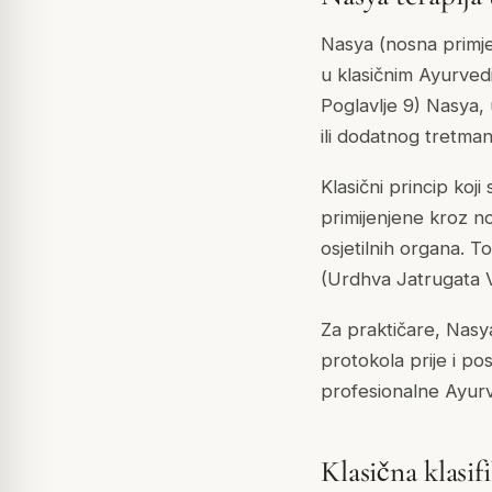
Nasya (nosna primje
u klasičnim Ayurved
Poglavlje 9) Nasya,
ili dodatnog tretman
Klasični princip koji
primijenjene kroz no
osjetilnih organa. 
(Urdhva Jatrugata V
Za praktičare, Nasya
protokola prije i po
profesionalne Ayurv
Klasična klasif