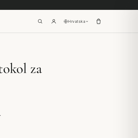
Hrvatska
tokol za
.