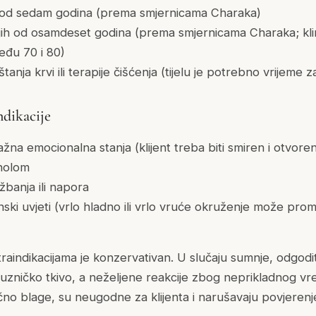
 od sedam godina (prema smjernicama Charaka)
ijih od osamdeset godina (prema smjernicama Charaka; kli
među 70 i 80)
nja krvi ili terapije čišćenja (tijelu je potrebno vrijeme 
ndikacije
snažna emocionalna stanja (klijent treba biti smiren i otvore
oholom
banja ili napora
ki uvjeti (vrlo hladno ili vrlo vruće okruženje može promi
traindikacijama je konzervativan. U slučaju sumnje, odgod
 sluzničko tkivo, a neželjene reakcije zbog neprikladnog vr
no blage, su neugodne za klijenta i narušavaju povjerenje