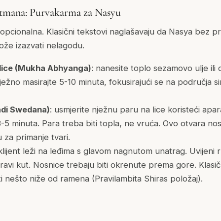
etmana: Purvakarma za Nasyu
 opcionalna. Klasični tekstovi naglašavaju da Nasya bez 
 može izazvati nelagodu.
 lice (Mukha Abhyanga)
: nanesite toplo sezamovo ulje ili
 Nježno masirajte 5-10 minuta, fokusirajući se na područja s
adi Swedana)
: usmjerite nježnu paru na lice koristeći apara
3-5 minuta. Para treba biti topla, ne vruća. Ovo otvara no
 za primanje tvari.
 klijent leži na leđima s glavom nagnutom unatrag. Uvijeni ru
ravi kut. Nosnice trebaju biti okrenute prema gore. Klasi
ti nešto niže od ramena (Pravilambita Shiras položaj).