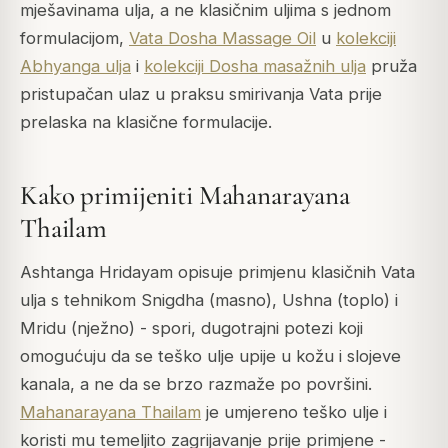
mješavinama ulja, a ne klasičnim uljima s jednom
formulacijom,
Vata Dosha Massage Oil
u
kolekciji
Abhyanga ulja
i
kolekciji Dosha masažnih ulja
pruža
pristupačan ulaz u praksu smirivanja Vata prije
prelaska na klasične formulacije.
Kako primijeniti Mahanarayana
Thailam
Ashtanga Hridayam opisuje primjenu klasičnih Vata
ulja s tehnikom Snigdha (masno), Ushna (toplo) i
Mridu (nježno) - spori, dugotrajni potezi koji
omogućuju da se teško ulje upije u kožu i slojeve
kanala, a ne da se brzo razmaže po površini.
Mahanarayana Thailam
je umjereno teško ulje i
koristi mu temeljito zagrijavanje prije primjene -