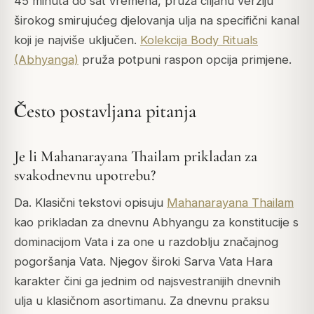
45 minuta do sat vremena, pruža ciljanu verziju
širokog smirujućeg djelovanja ulja na specifični kanal
koji je najviše uključen.
Kolekcija Body Rituals
(Abhyanga)
pruža potpuni raspon opcija primjene.
Često postavljana pitanja
Je li Mahanarayana Thailam prikladan za
svakodnevnu upotrebu?
Da. Klasični tekstovi opisuju
Mahanarayana Thailam
kao prikladan za dnevnu Abhyangu za konstitucije s
dominacijom Vata i za one u razdoblju značajnog
pogoršanja Vata. Njegov široki Sarva Vata Hara
karakter čini ga jednim od najsvestranijih dnevnih
ulja u klasičnom asortimanu. Za dnevnu praksu