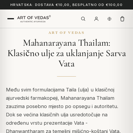
HRVATSKA: DOSTAVA €10,00, BESPLATNO OD €100,00
ART OF VEDAS
Mahanarayana Thailam:
Klasično ulje za uklanjanje Sarva
Vata
Među svim formulacijama Taila (ulja) u klasičnoj
ajurvedski farmakopeji, Mahanarayana Thailam
zauzima posebno mjesto po opsegu i autoritetu.
Dok se većina klasičnih ulja usredotočuje na
određenu vrstu prezentacije Vata -
Dhanwantharam za temeljni mišićno-koštani Vata,