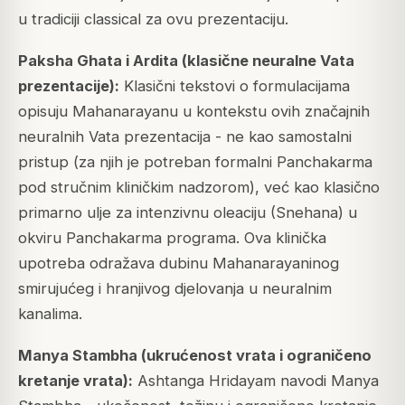
u tradiciji classical za ovu prezentaciju.
Paksha Ghata i Ardita (klasične neuralne Vata
prezentacije):
Klasični tekstovi o formulacijama
opisuju Mahanarayanu u kontekstu ovih značajnih
neuralnih Vata prezentacija - ne kao samostalni
pristup (za njih je potreban formalni Panchakarma
pod stručnim kliničkim nadzorom), već kao klasično
primarno ulje za intenzivnu oleaciju (Snehana) u
okviru Panchakarma programa. Ova klinička
upotreba odražava dubinu Mahanarayaninog
smirujućeg i hranjivog djelovanja u neuralnim
kanalima.
Manya Stambha (ukrućenost vrata i ograničeno
kretanje vrata):
Ashtanga Hridayam navodi Manya