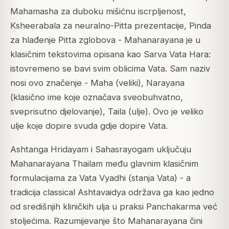
Mahamasha za duboku mišićnu iscrpljenost,
Ksheerabala za neuralno-Pitta prezentacije, Pinda
za hlađenje Pitta zglobova - Mahanarayana je u
klasičnim tekstovima opisana kao Sarva Vata Hara:
istovremeno se bavi svim oblicima Vata. Sam naziv
nosi ovo značenje -
Maha
(veliki),
Narayana
(klasično ime koje označava sveobuhvatno,
sveprisutno djelovanje),
Taila
(ulje). Ovo je veliko
ulje koje dopire svuda gdje dopire Vata.
Ashtanga Hridayam i Sahasrayogam uključuju
Mahanarayana Thailam među glavnim klasičnim
formulacijama za Vata Vyadhi (stanja Vata) - a
tradicija classical Ashtavaidya održava ga kao jedno
od središnjih kliničkih ulja u praksi Panchakarma već
stoljećima. Razumijevanje što Mahanarayana čini