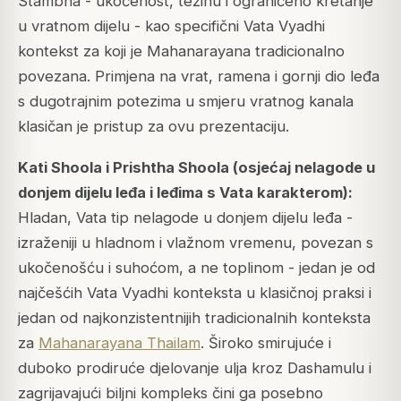
Stambha - ukočenost, težinu i ograničeno kretanje
u vratnom dijelu - kao specifični Vata Vyadhi
kontekst za koji je Mahanarayana tradicionalno
povezana. Primjena na vrat, ramena i gornji dio leđa
s dugotrajnim potezima u smjeru vratnog kanala
klasičan je pristup za ovu prezentaciju.
Kati Shoola i Prishtha Shoola (osjećaj nelagode u
donjem dijelu leđa i leđima s Vata karakterom):
Hladan, Vata tip nelagode u donjem dijelu leđa -
izraženiji u hladnom i vlažnom vremenu, povezan s
ukočenošću i suhoćom, a ne toplinom - jedan je od
najčešćih Vata Vyadhi konteksta u klasičnoj praksi i
jedan od najkonzistentnijih tradicionalnih konteksta
za
Mahanarayana Thailam
. Široko smirujuće i
duboko prodiruće djelovanje ulja kroz Dashamulu i
zagrijavajući biljni kompleks čini ga posebno