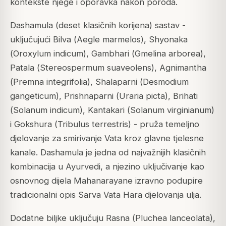
kontekste njege i oporavka nakon poroda.
Dashamula (deset klasičnih korijena) sastav -
uključujući Bilva (
Aegle marmelos
), Shyonaka
(
Oroxylum indicum
), Gambhari (
Gmelina arborea
),
Patala (
Stereospermum suaveolens
), Agnimantha
(
Premna integrifolia
), Shalaparni (
Desmodium
gangeticum
), Prishnaparni (
Uraria picta
), Brihati
(
Solanum indicum
), Kantakari (
Solanum virginianum
)
i Gokshura (
Tribulus terrestris
) - pruža temeljno
djelovanje za smirivanje Vata kroz glavne tjelesne
kanale. Dashamula je jedna od najvažnijih klasičnih
kombinacija u Ayurvedi, a njezino uključivanje kao
osnovnog dijela Mahanarayane izravno podupire
tradicionalni opis Sarva Vata Hara djelovanja ulja.
Dodatne biljke uključuju Rasna (
Pluchea lanceolata
),