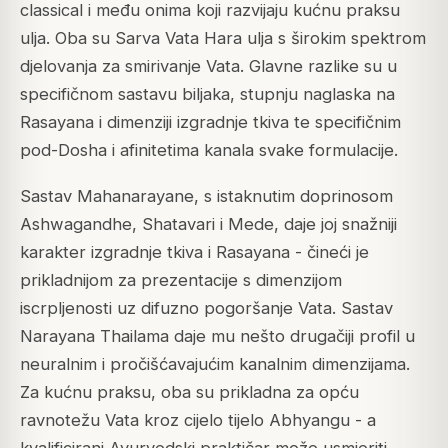
classical i među onima koji razvijaju kućnu praksu
ulja. Oba su Sarva Vata Hara ulja s širokim spektrom
djelovanja za smirivanje Vata. Glavne razlike su u
specifičnom sastavu biljaka, stupnju naglaska na
Rasayana i dimenziji izgradnje tkiva te specifičnim
pod-Dosha i afinitetima kanala svake formulacije.
Sastav Mahanarayane, s istaknutim doprinosom
Ashwagandhe, Shatavari i Mede, daje joj snažniji
karakter izgradnje tkiva i Rasayana - čineći je
prikladnijom za prezentacije s dimenzijom
iscrpljenosti uz difuzno pogoršanje Vata. Sastav
Narayana Thailama daje mu nešto drugačiji profil u
neuralnim i pročišćavajućim kanalnim dimenzijama.
Za kućnu praksu, oba su prikladna za opću
ravnotežu Vata kroz cijelo tijelo Abhyangu - a