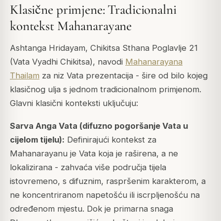
Klasične primjene: Tradicionalni
kontekst Mahanarayane
Ashtanga Hridayam, Chikitsa Sthana Poglavlje 21
(Vata Vyadhi Chikitsa), navodi
Mahanarayana
Thailam
za niz Vata prezentacija - šire od bilo kojeg
klasičnog ulja s jednom tradicionalnom primjenom.
Glavni klasični konteksti uključuju:
Sarva Anga Vata (difuzno pogoršanje Vata u
cijelom tijelu):
Definirajući kontekst za
Mahanarayanu je Vata koja je raširena, a ne
lokalizirana - zahvaća više područja tijela
istovremeno, s difuznim, raspršenim karakterom, a
ne koncentriranom napetošću ili iscrpljenošću na
određenom mjestu. Dok je primarna snaga