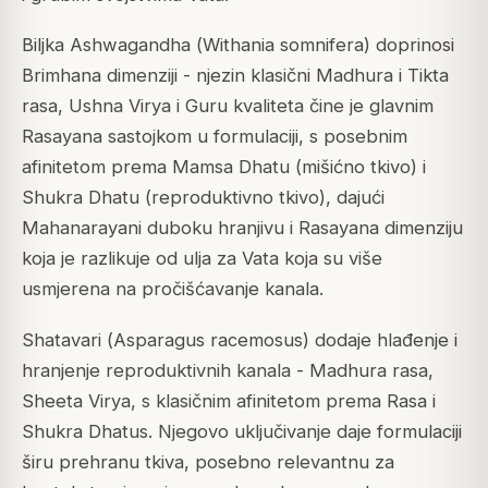
Biljka Ashwagandha (
Withania somnifera
) doprinosi
Brimhana dimenziji - njezin klasični Madhura i Tikta
rasa, Ushna Virya i Guru kvaliteta čine je glavnim
Rasayana sastojkom u formulaciji, s posebnim
afinitetom prema Mamsa Dhatu (mišićno tkivo) i
Shukra Dhatu (reproduktivno tkivo), dajući
Mahanarayani duboku hranjivu i Rasayana dimenziju
koja je razlikuje od ulja za Vata koja su više
usmjerena na pročišćavanje kanala.
Shatavari (
Asparagus racemosus
) dodaje hlađenje i
hranjenje reproduktivnih kanala - Madhura rasa,
Sheeta Virya, s klasičnim afinitetom prema Rasa i
Shukra Dhatus. Njegovo uključivanje daje formulaciji
širu prehranu tkiva, posebno relevantnu za