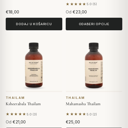
★★★★★
5.0 (5)
Na temelju 5 recenzija
€18,00
Od
€23,00
DODAJ U KOŠARICU
ODABERI OPCIJE
THAILAM
THAILAM
Ksheerabala Thailam
Mahamasha Thailam
★★★★★
★★★★★
5.0 (3)
5.0 (2)
Na temelju 3 recenzija
Na temelju 2 recenzija
Od
€21,00
€25,00