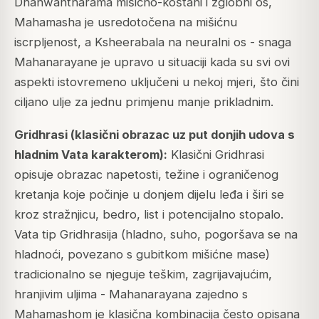
Dhanwantharama mišićno-koštani i zglobni os,
Mahamasha je usredotočena na mišićnu
iscrpljenost, a Ksheerabala na neuralni os - snaga
Mahanarayane je upravo u situaciji kada su svi ovi
aspekti istovremeno uključeni u nekoj mjeri, što čini
ciljano ulje za jednu primjenu manje prikladnim.
Gridhrasi (klasični obrazac uz put donjih udova s
hladnim Vata karakterom):
Klasični Gridhrasi
opisuje obrazac napetosti, težine i ograničenog
kretanja koje počinje u donjem dijelu leđa i širi se
kroz stražnjicu, bedro, list i potencijalno stopalo.
Vata tip Gridhrasija (hladno, suho, pogoršava se na
hladnoći, povezano s gubitkom mišićne mase)
tradicionalno se njeguje teškim, zagrijavajućim,
hranjivim uljima - Mahanarayana zajedno s
Mahamashom je klasična kombinacija često opisana