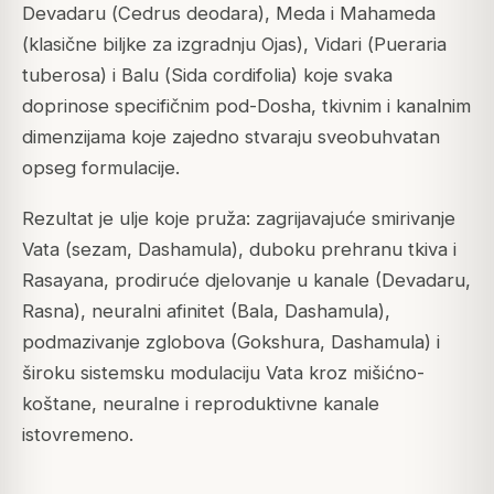
Devadaru (
Cedrus deodara
), Meda i Mahameda
(klasične biljke za izgradnju Ojas), Vidari (
Pueraria
tuberosa
) i Balu (
Sida cordifolia
) koje svaka
doprinose specifičnim pod-Dosha, tkivnim i kanalnim
dimenzijama koje zajedno stvaraju sveobuhvatan
opseg formulacije.
Rezultat je ulje koje pruža: zagrijavajuće smirivanje
Vata (sezam, Dashamula), duboku prehranu tkiva i
Rasayana, prodiruće djelovanje u kanale (Devadaru,
Rasna), neuralni afinitet (Bala, Dashamula),
podmazivanje zglobova (Gokshura, Dashamula) i
široku sistemsku modulaciju Vata kroz mišićno-
koštane, neuralne i reproduktivne kanale
istovremeno.