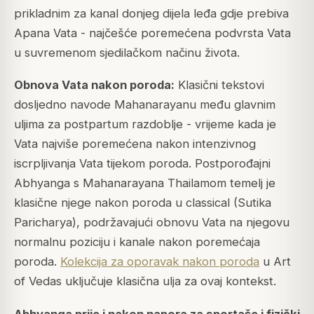
prikladnim za kanal donjeg dijela leđa gdje prebiva
Apana Vata - najčešće poremećena podvrsta Vata
u suvremenom sjedilačkom načinu života.
Obnova Vata nakon poroda:
Klasični tekstovi
dosljedno navode Mahanarayanu među glavnim
uljima za postpartum razdoblje - vrijeme kada je
Vata najviše poremećena nakon intenzivnog
iscrpljivanja Vata tijekom poroda. Postporođajni
Abhyanga s Mahanarayana Thailamom temelj je
klasične njege nakon poroda u classical (Sutika
Paricharya), podržavajući obnovu Vata na njegovu
normalnu poziciju i kanale nakon poremećaja
poroda.
Kolekcija za oporavak nakon poroda
u Art
of Vedas uključuje klasična ulja za ovaj kontekst.
Abhyanga prije i nakon napora za sportaše i fizički