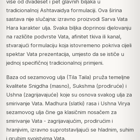
više od dvadeset i pet glavnih biljaka u
tradicionalnoj Ashtavaidya formulaciji. Ova širina
sastava nije slučajna: izravno proizvodi Sarva Vata
Hara karakter ulja. Svaka biljka doprinosi djelovanju
na različite podvrste Vata, afinitet tkiva ili kanal,
stvarajući formulaciju koja istovremeno pokriva cijeli
spektar Vata prezentacija, umjesto da se ističe u
jednoj specifičnoj tradicionalnoj primjeni.
Baza od sezamovog ulja (Tila Taila) pruža temeljne
kvalitete Snigdha (masno), Sukshma (prodiruće) i
Ushna (zagrijavajuće) koje su osnova svakog ulja za
smirivanje Vata. Madhura (slatki) rasa i Ushna Virya
sezamovog ulja čine ga klasičnim nosačem za
smirivanje Vata - zagrijavajućim, prodirućim i
hranjivim, izravno suprotstavljajući se hladnim, suhim
i grubim svojstvima Vata.