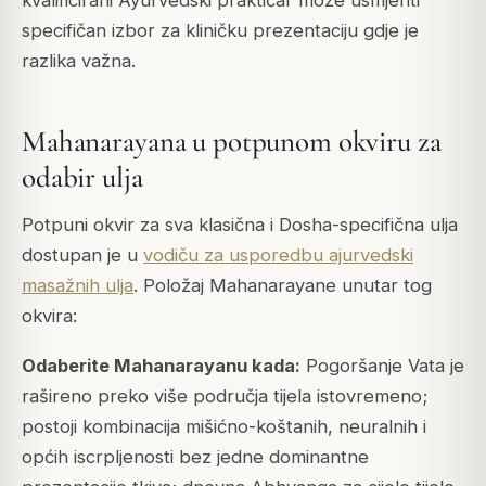
kvalificirani Ayurvedski praktičar može usmjeriti
specifičan izbor za kliničku prezentaciju gdje je
razlika važna.
Mahanarayana u potpunom okviru za
odabir ulja
Potpuni okvir za sva klasična i Dosha-specifična ulja
dostupan je u
vodiču za usporedbu ajurvedski
masažnih ulja
. Položaj Mahanarayane unutar tog
okvira:
Odaberite Mahanarayanu kada:
Pogoršanje Vata je
rašireno preko više područja tijela istovremeno;
postoji kombinacija mišićno-koštanih, neuralnih i
općih iscrpljenosti bez jedne dominantne