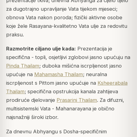
prezentacije tkiva; dnevna Abhyanga za cijelo tijelo
za dugotrajno upravljanje Vata tijekom mjeseci;
obnova Vata nakon poroda; fizički aktivne osobe
koje žele Rasayana-kvalitetno Vata ulje za redovitu
praksu.
Razmotrite ciljano ulje kada:
Prezentacija je
specifična - topli, osjetljivi zglobovi jasno upućuju na
Pinda Thailam
; duboka mišićna iscrpljenost jasno
upućuje na
Mahamasha Thailam
; neuralna
iscrpljenost s Pittom jasno upućuje na
Ksheerabala
Thailam
; specifična opstrukcija kanala zahtijeva
prodiruće djelovanje
Prasarini Thailam
. Za difuzni,
multisistemski Vata - Mahanarayana je obično
najsnažniji široki izbor.
Za dnevnu Abhyangu s Dosha-specifičnim