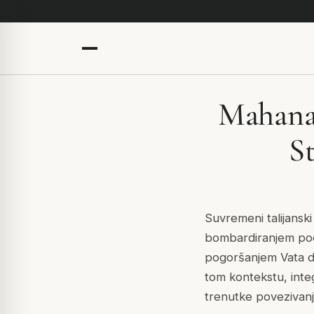
Mahanar
S
Suvremeni talijanski
bombardiranjem pod
pogoršanjem Vata do
tom kontekstu, integ
trenutke povezivanja