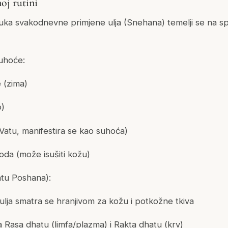
oj rutini
a svakodnevne primjene ulja (Snehana) temelji se na sp
uhoće:
e (zima)
o)
Vatu, manifestira se kao suhoća)
voda (može isušiti kožu)
atu Poshana):
ulja smatra se hranjivom za kožu i potkožne tkiva
 Rasa dhatu (limfa/plazma) i Rakta dhatu (krv)