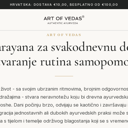
HRVATSKA: DOSTAVA €10,00, BESPLATNO OD €100,00
ART OF VEDAS
ayana za svakodnevnu d
tvaranje rutina samopomo
 život - sa svojim ubrzanim ritmovima, brojnim odgovornos
ražajima - stvara neravnotežu koju bi drevna ayurvedsk
she. Dani počinju brzo, odvijaju se kaotično i završavaju 
racija jednostavnih ali dubokih ayurvedskih praksi može s
 s tijelom i temelje održivog blagostanja koji se s vreme