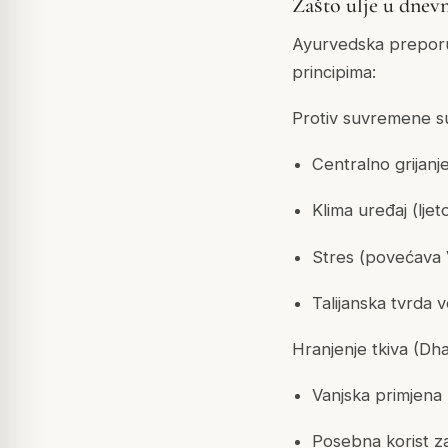
Zašto ulje u dnevn
Ayurvedska preporuk
principima:
Protiv suvremene s
Centralno grijanj
Klima uređaj (ljet
Stres (povećava 
Talijanska tvrda 
Hranjenje tkiva (Dh
Vanjska primjena 
Posebna korist za