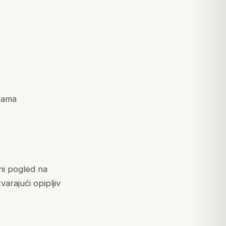
ebama
i pogled na
arajući opipljiv