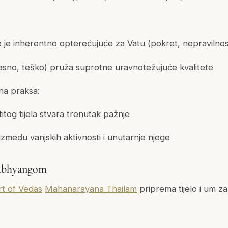
 je inherentno opterećujuće za Vatu (pokret, nepravilnos
masno, teško) pruža suprotne uravnotežujuće kvalitete
na praksa:
titog tijela stvara trenutak pažnje
 između vanjskih aktivnosti i unutarnje njege
s Abhyangom
rt of Vedas
Mahanarayana Thailam
priprema tijelo i um za