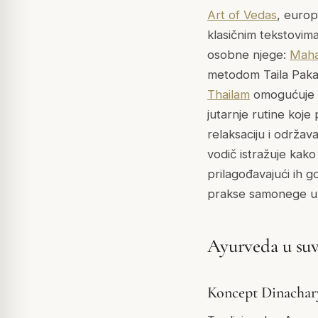
Art of Vedas
, europ
klasičnim tekstovim
osobne njege:
Maha
metodom Taila Pak
Thailam
omogućuje in
jutarnje rutine koje
relaksaciju i održa
vodič istražuje kak
prilagođavajući ih 
prakse samonege uko
Ayurveda u su
Koncept Dinachar