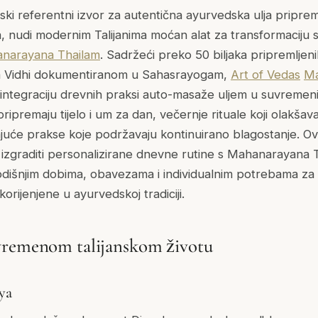
ski referentni izvor za autentična ayurvedska ulja pripr
a, nudi modernim Talijanima moćan alat za transformacij
narayana Thailam
. Sadržeći preko 50 biljaka pripremljen
a Vidhi dokumentiranom u Sahasrayogam,
Art of Vedas
Ma
tegraciju drevnih praksi auto-masaže uljem u suvremeni ž
 pripremaju tijelo i um za dan, večernje rituale koji olakša
vajuće prakse koje podržavaju kontinuirano blagostanje. O
o izgraditi personalizirane dnevne rutine s Mahanarayana 
godišnjim dobima, obavezama i individualnim potrebama za 
rijenjene u ayurvedskoj tradiciji.
vremenom talijanskom životu
ya