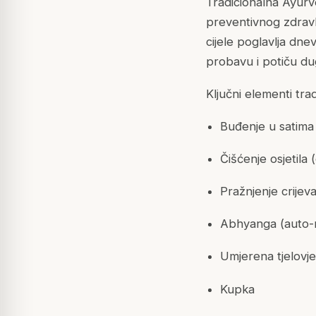
Tradicionalna Ayurv
preventivnog zdravl
cijele poglavlja dn
probavu i potiču dug
Ključni elementi tra
Buđenje u satima 
Čišćenje osjetila 
Pražnjenje crijev
Abhyanga (auto-
Umjerena tjelovj
Kupka