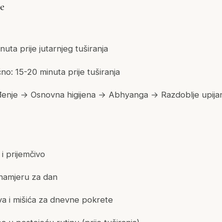
e
uta prije jutarnjeg tuširanja
no: 15-20 minuta prije tuširanja
Buđenje → Osnovna higijena → Abhyanga → Razdoblje upija
i prijemčivo
 namjeru za dan
a i mišića za dnevne pokrete