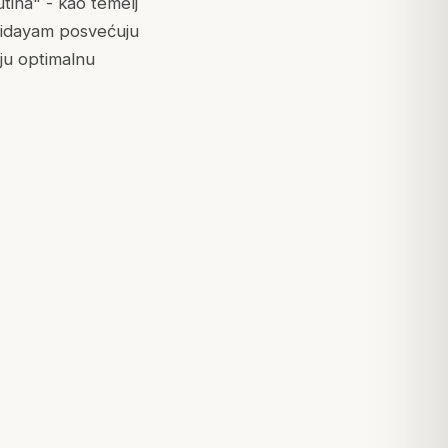
ina" - kao temelj
Hridayam posvećuju
ju optimalnu