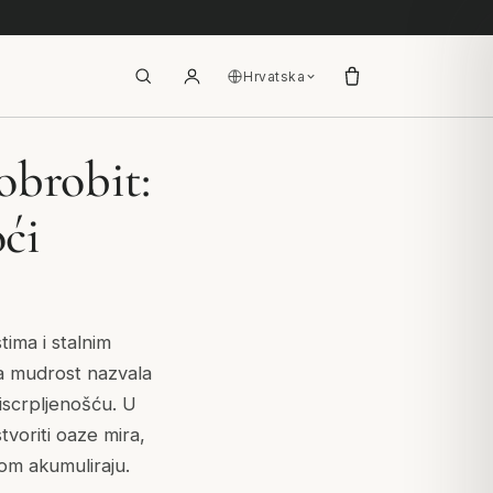
Hrvatska
obrobit:
ći
tima i stalnim
a mudrost nazvala
iscrpljenošću. U
tvoriti oaze mira,
nom akumuliraju.