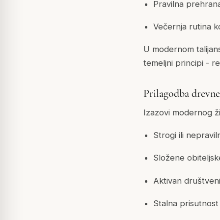
Pravilna prehran
Večernja rutina k
U modernom talijans
temeljni principi - 
Prilagodba drevne
Izazovi modernog ži
Strogi ili nepravi
Složene obiteljs
Aktivan društveni
Stalna prisutnost