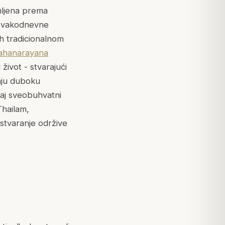
emljena prema
u svakodnevne
ih tradicionalnom
hanarayana
ivot - stvarajući
vaju duboku
vaj sveobuhvatni
Thailam,
stvaranje održive