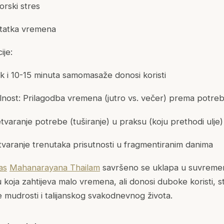
orski stres
statka vremena
ije:
k i 10-15 minuta samomasaže donosi koristi
bilnost: Prilagodba vremena (jutro vs. večer) prema potr
retvaranje potrebe (tuširanje) u praksu (koju prethodi ulje)
tvaranje trenutaka prisutnosti u fragmentiranim danima
as
Mahanarayana Thailam
savršeno se uklapa u suvremen
koja zahtijeva malo vremena, ali donosi duboke koristi, stv
mudrosti i talijanskog svakodnevnog života.