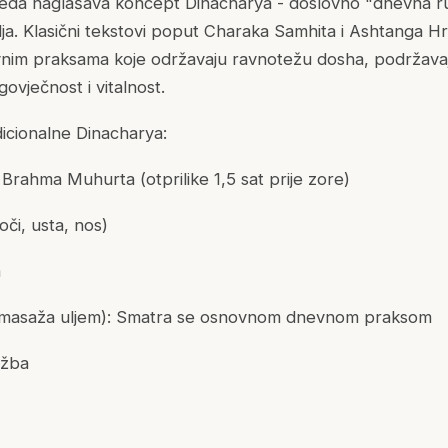
eda naglašava koncept Dinacharya - doslovno "dnevna rut
ja. Klasični tekstovi poput Charaka Samhita i Ashtanga 
evnim praksama koje održavaju ravnotežu dosha, podržava
ovječnost i vitalnost.
dicionalne Dinacharya:
Brahma Muhurta (otprilike 1,5 sat prije zore)
(oči, usta, nos)
a
masaža uljem): Smatra se osnovnom dnevnom praksom
ežba