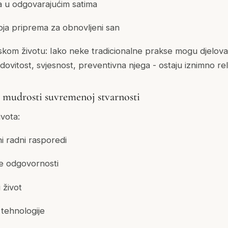
a u odgovarajućim satima
oja priprema za obnovljeni san
kom životu: Iako neke tradicionalne prakse mogu djelova
redovitost, svjesnost, preventivna njega - ostaju iznimno re
 mudrosti suvremenoj stvarnosti
vota:
lni radni rasporedi
ke odgovornosti
 život
 tehnologije