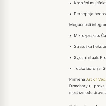
Kronični multifakt
Percepcija nedo
Mogućnosti integrac
Mikro-prakse: Ča
Strateška fleksi
Svjesni rituali: P
Točke sidrenja: S
Primjena
Art of Ved
Dinacharyu - praksu 
most između drevne 