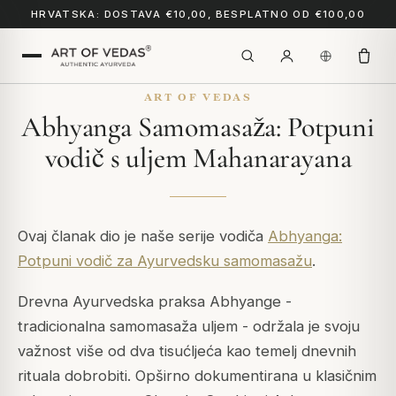
HRVATSKA: DOSTAVA €10,00, BESPLATNO OD €100,00
ART OF VEDAS
Abhyanga Samomasaža: Potpuni
vodič s uljem Mahanarayana
Ovaj članak dio je naše serije vodiča
Abhyanga:
Potpuni vodič za Ayurvedsku samomasažu
.
Drevna Ayurvedska praksa Abhyange -
tradicionalna samomasaža uljem - održala je svoju
važnost više od dva tisućljeća kao temelj dnevnih
rituala dobrobiti. Opširno dokumentirana u klasičnim