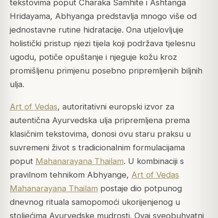
tekstovima poput Charaka Samhite i Ashtanga
Hridayama, Abhyanga predstavlja mnogo više od
jednostavne rutine hidratacije. Ona utjelovljuje
holistički pristup njezi tijela koji podržava tjelesnu
ugodu, potiče opuštanje i njeguje kožu kroz
promišljenu primjenu posebno pripremljenih biljnih
ulja.
Art of Vedas
, autoritativni europski izvor za
autentična Ayurvedska ulja pripremljena prema
klasičnim tekstovima, donosi ovu staru praksu u
suvremeni život s tradicionalnim formulacijama
poput
Mahanarayana Thailam
. U kombinaciji s
pravilnom tehnikom Abhyange,
Art of Vedas
Mahanarayana Thailam
postaje dio potpunog
dnevnog rituala samopomoći ukorijenjenog u
stoljećima Ayurvedske mudrosti. Ovaj sveobuhvatni