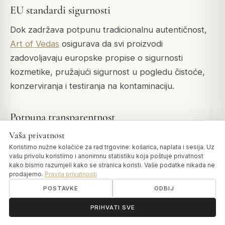
EU standardi sigurnosti
Dok zadržava potpunu tradicionalnu autentičnost,
Art of Vedas
osigurava da svi proizvodi
zadovoljavaju europske propise o sigurnosti
kozmetike, pružajući sigurnost u pogledu čistoće,
konzerviranja i testiranja na kontaminaciju.
Potpuna transparentnost
Vaša privatnost
Potpuni INCI popisi, brojevi serija, datumi
Koristimo nužne kolačiće za rad trgovine: košarica, naplata i sesija. Uz
proizvodnje i jasne informacije o podrijetlu
vašu privolu koristimo i anonimnu statistiku koja poštuje privatnost
omogućuju vam da donesete informirane odluke o
kako bismo razumjeli kako se stranica koristi. Vaše podatke nikada ne
prodajemo.
Pravila privatnosti
ulju koje svakodnevno nanositi na kožu. Ova razina
POSTAVKE
ODBIJ
transparentnosti rijetka je na tržištu ayurvedskih
ॐ
proizvoda.
Trebate pomoć?
PRIHVATI SVE