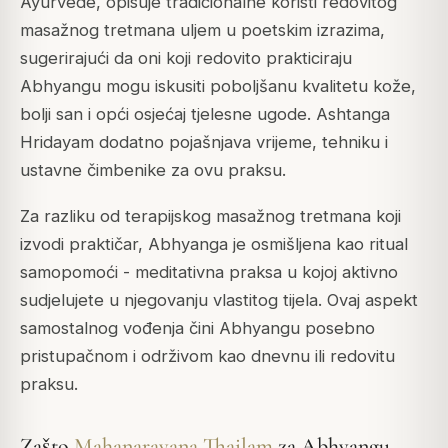
Ayurvede, opisuje tradicionalne koristi redovitog
masažnog tretmana uljem u poetskim izrazima,
sugerirajući da oni koji redovito prakticiraju
Abhyangu mogu iskusiti poboljšanu kvalitetu kože,
bolji san i opći osjećaj tjelesne ugode. Ashtanga
Hridayam dodatno pojašnjava vrijeme, tehniku i
ustavne čimbenike za ovu praksu.
Za razliku od terapijskog masažnog tretmana koji
izvodi praktičar, Abhyanga je osmišljena kao ritual
samopomoći - meditativna praksa u kojoj aktivno
sudjelujete u njegovanju vlastitog tijela. Ovaj aspekt
samostalnog vođenja čini Abhyangu posebno
pristupačnom i održivom kao dnevnu ili redovitu
praksu.
Zašto
Mahanarayana Thailam
za Abhyangu