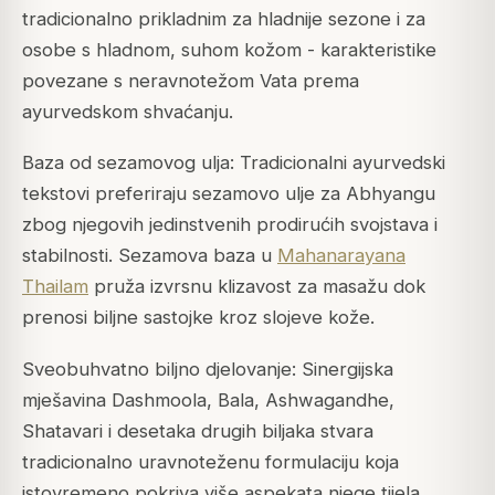
tradicionalno prikladnim za hladnije sezone i za
osobe s hladnom, suhom kožom - karakteristike
povezane s neravnotežom Vata prema
ayurvedskom shvaćanju.
Baza od sezamovog ulja: Tradicionalni ayurvedski
tekstovi preferiraju sezamovo ulje za Abhyangu
zbog njegovih jedinstvenih prodirućih svojstava i
stabilnosti. Sezamova baza u
Mahanarayana
Thailam
pruža izvrsnu klizavost za masažu dok
prenosi biljne sastojke kroz slojeve kože.
Sveobuhvatno biljno djelovanje: Sinergijska
mješavina Dashmoola, Bala, Ashwagandhe,
Shatavari i desetaka drugih biljaka stvara
tradicionalno uravnoteženu formulaciju koja
istovremeno pokriva više aspekata njege tijela.