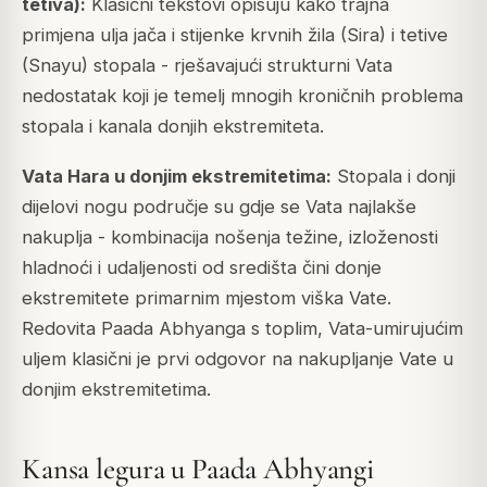
tetiva):
Klasični tekstovi opisuju kako trajna
primjena ulja jača i stijenke krvnih žila (Sira) i tetive
(Snayu) stopala - rješavajući strukturni Vata
nedostatak koji je temelj mnogih kroničnih problema
stopala i kanala donjih ekstremiteta.
Vata Hara u donjim ekstremitetima:
Stopala i donji
dijelovi nogu područje su gdje se Vata najlakše
nakuplja - kombinacija nošenja težine, izloženosti
hladnoći i udaljenosti od središta čini donje
ekstremitete primarnim mjestom viška Vate.
Redovita Paada Abhyanga s toplim, Vata-umirujućim
uljem klasični je prvi odgovor na nakupljanje Vate u
donjim ekstremitetima.
Kansa legura u Paada Abhyangi