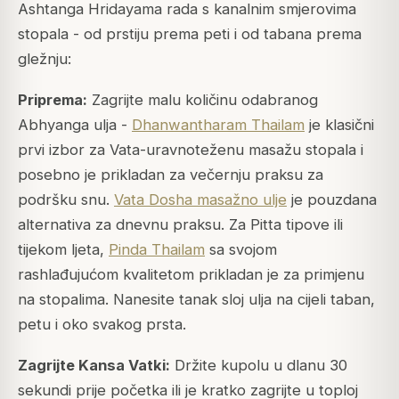
Ashtanga Hridayama rada s kanalnim smjerovima
stopala - od prstiju prema peti i od tabana prema
gležnju:
Priprema:
Zagrijte malu količinu odabranog
Abhyanga ulja -
Dhanwantharam Thailam
je klasični
prvi izbor za Vata-uravnoteženu masažu stopala i
posebno je prikladan za večernju praksu za
podršku snu.
Vata Dosha masažno ulje
je pouzdana
alternativa za dnevnu praksu. Za Pitta tipove ili
tijekom ljeta,
Pinda Thailam
sa svojom
rashlađujućom kvalitetom prikladan je za primjenu
na stopalima. Nanesite tanak sloj ulja na cijeli taban,
petu i oko svakog prsta.
Zagrijte Kansa Vatki:
Držite kupolu u dlanu 30
sekundi prije početka ili je kratko zagrijte u toploj