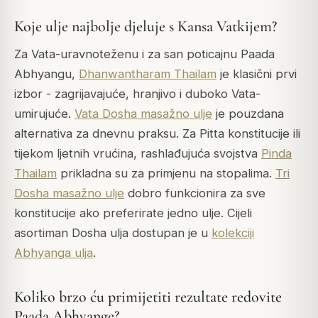
Koje ulje najbolje djeluje s Kansa Vatkijem?
Za Vata-uravnoteženu i za san poticajnu Paada
Abhyangu,
Dhanwantharam Thailam
je klasični prvi
izbor - zagrijavajuće, hranjivo i duboko Vata-
umirujuće.
Vata Dosha masažno ulje
je pouzdana
alternativa za dnevnu praksu. Za Pitta konstitucije ili
tijekom ljetnih vrućina, rashlađujuća svojstva
Pinda
Thailam
prikladna su za primjenu na stopalima.
Tri
Dosha masažno ulje
dobro funkcionira za sve
konstitucije ako preferirate jedno ulje. Cijeli
asortiman Dosha ulja dostupan je u
kolekciji
Abhyanga ulja
.
Koliko brzo ću primijetiti rezultate redovite
Paada Abhyange?