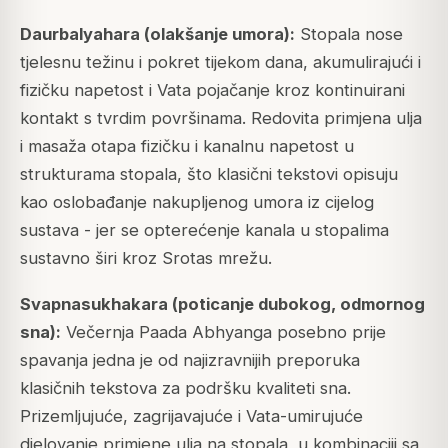
Daurbalyahara (olakšanje umora):
Stopala nose
tjelesnu težinu i pokret tijekom dana, akumulirajući i
fizičku napetost i Vata pojačanje kroz kontinuirani
kontakt s tvrdim površinama. Redovita primjena ulja
i masaža otapa fizičku i kanalnu napetost u
strukturama stopala, što klasični tekstovi opisuju
kao oslobađanje nakupljenog umora iz cijelog
sustava - jer se opterećenje kanala u stopalima
sustavno širi kroz Srotas mrežu.
Svapnasukhakara (poticanje dubokog, odmornog
sna):
Večernja Paada Abhyanga posebno prije
spavanja jedna je od najizravnijih preporuka
klasičnih tekstova za podršku kvaliteti sna.
Prizemljujuće, zagrijavajuće i Vata-umirujuće
djelovanje primjene ulja na stopala, u kombinaciji sa