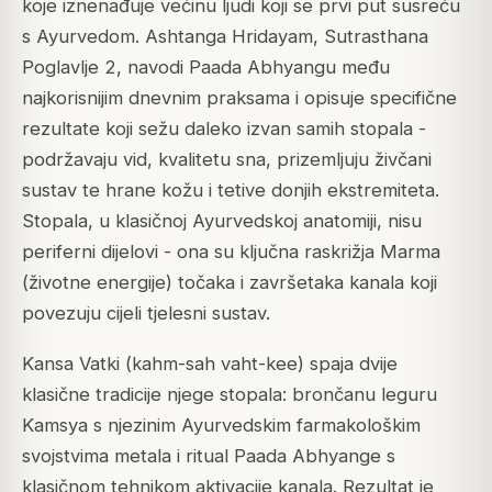
koje iznenađuje većinu ljudi koji se prvi put susreću
s Ayurvedom. Ashtanga Hridayam, Sutrasthana
Poglavlje 2, navodi Paada Abhyangu među
najkorisnijim dnevnim praksama i opisuje specifične
rezultate koji sežu daleko izvan samih stopala -
podržavaju vid, kvalitetu sna, prizemljuju živčani
sustav te hrane kožu i tetive donjih ekstremiteta.
Stopala, u klasičnoj Ayurvedskoj anatomiji, nisu
periferni dijelovi - ona su ključna raskrižja Marma
(životne energije) točaka i završetaka kanala koji
povezuju cijeli tjelesni sustav.
Kansa Vatki (kahm-sah vaht-kee) spaja dvije
klasične tradicije njege stopala: brončanu leguru
Kamsya s njezinim Ayurvedskim farmakološkim
svojstvima metala i ritual Paada Abhyange s
klasičnom tehnikom aktivacije kanala. Rezultat je