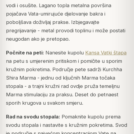
vodi i osušite. Lagano topla metalna površina
pojačava Vata-umirujuće djelovanje bakra i
poboljšava doživljaj prakse. Izbjegavajte
pregrijavanje - metal provodi toplinu i može postati
neugodan ako je pretopao.
Počnite na peti:
Nanesite kupolu
Kansa Vatki štapa
na petu s umjerenim pritiskom i pomičite u sporim
kružnim pokretima. Područje pete sadrži Kurchha
Shira Marma - jednu od ključnih Marma točaka
stopala - a trajni kružni rad ovdje pruža temeljnu
Marma stimulaciju za praksu. Deset do petnaest
sporih krugova u svakom smjeru.
Rad na svodu stopala:
Pomaknite kupolu prema
svodu stopala i nastavite s kružnim pokretima. Svod
je područje s najvećom koncentracijom Vate na