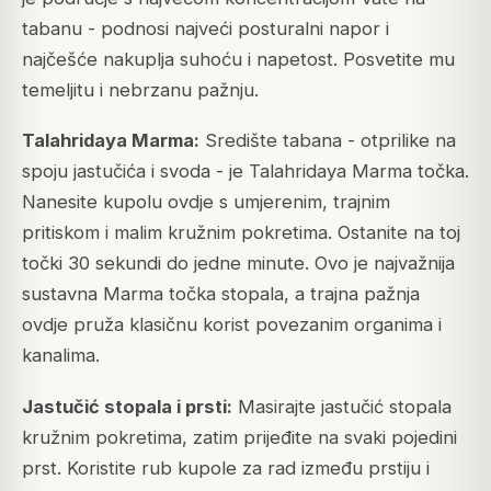
tabanu - podnosi najveći posturalni napor i
najčešće nakuplja suhoću i napetost. Posvetite mu
temeljitu i nebrzanu pažnju.
Talahridaya Marma:
Središte tabana - otprilike na
spoju jastučića i svoda - je Talahridaya Marma točka.
Nanesite kupolu ovdje s umjerenim, trajnim
pritiskom i malim kružnim pokretima. Ostanite na toj
točki 30 sekundi do jedne minute. Ovo je najvažnija
sustavna Marma točka stopala, a trajna pažnja
ovdje pruža klasičnu korist povezanim organima i
kanalima.
Jastučić stopala i prsti:
Masirajte jastučić stopala
kružnim pokretima, zatim prijeđite na svaki pojedini
prst. Koristite rub kupole za rad između prstiju i