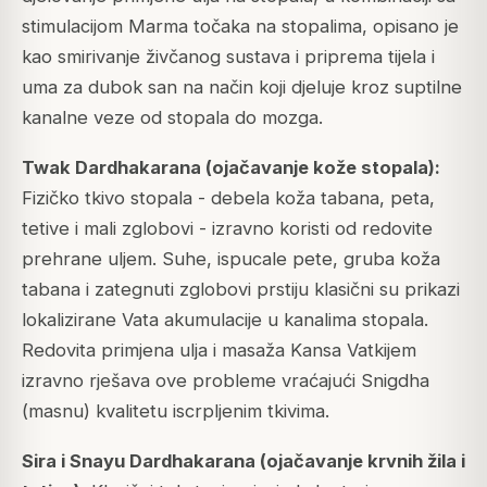
stimulacijom Marma točaka na stopalima, opisano je
kao smirivanje živčanog sustava i priprema tijela i
uma za dubok san na način koji djeluje kroz suptilne
kanalne veze od stopala do mozga.
Twak Dardhakarana (ojačavanje kože stopala):
Fizičko tkivo stopala - debela koža tabana, peta,
tetive i mali zglobovi - izravno koristi od redovite
prehrane uljem. Suhe, ispucale pete, gruba koža
tabana i zategnuti zglobovi prstiju klasični su prikazi
lokalizirane Vata akumulacije u kanalima stopala.
Redovita primjena ulja i masaža Kansa Vatkijem
izravno rješava ove probleme vraćajući Snigdha
(masnu) kvalitetu iscrpljenim tkivima.
Sira i Snayu Dardhakarana (ojačavanje krvnih žila i