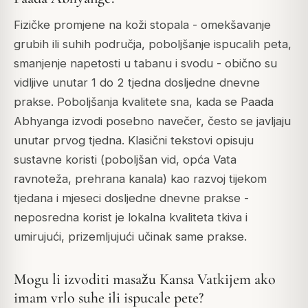
Fizičke promjene na koži stopala - omekšavanje
grubih ili suhih područja, poboljšanje ispucalih peta,
smanjenje napetosti u tabanu i svodu - obično su
vidljive unutar 1 do 2 tjedna dosljedne dnevne
prakse. Poboljšanja kvalitete sna, kada se Paada
Abhyanga izvodi posebno navečer, često se javljaju
unutar prvog tjedna. Klasični tekstovi opisuju
sustavne koristi (poboljšan vid, opća Vata
ravnoteža, prehrana kanala) kao razvoj tijekom
tjedana i mjeseci dosljedne dnevne prakse -
neposredna korist je lokalna kvaliteta tkiva i
umirujući, prizemljujući učinak same prakse.
Mogu li izvoditi masažu Kansa Vatkijem ako
imam vrlo suhe ili ispucale pete?