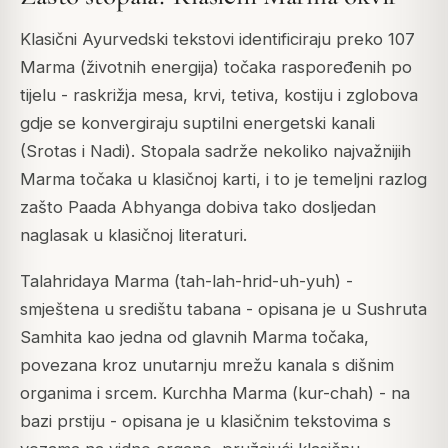
Klasični Ayurvedski tekstovi identificiraju preko 107
Marma (životnih energija) točaka raspoređenih po
tijelu - raskrižja mesa, krvi, tetiva, kostiju i zglobova
gdje se konvergiraju suptilni energetski kanali
(Srotas i Nadi). Stopala sadrže nekoliko najvažnijih
Marma točaka u klasičnoj karti, i to je temeljni razlog
zašto Paada Abhyanga dobiva tako dosljedan
naglasak u klasičnoj literaturi.
Talahridaya Marma (tah-lah-hrid-uh-yuh) -
smještena u središtu tabana - opisana je u Sushruta
Samhita kao jedna od glavnih Marma točaka,
povezana kroz unutarnju mrežu kanala s dišnim
organima i srcem. Kurchha Marma (kur-chah) - na
bazi prstiju - opisana je u klasičnim tekstovima s