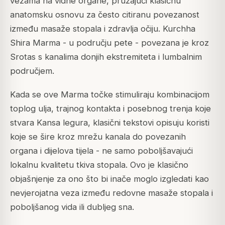
vezama na vidne organe, pružajući klasičnu
anatomsku osnovu za često citiranu povezanost
između masaže stopala i zdravlja očiju. Kurchha
Shira Marma - u području pete - povezana je kroz
Srotas s kanalima donjih ekstremiteta i lumbalnim
područjem.
Kada se ove Marma točke stimuliraju kombinacijom
toplog ulja, trajnog kontakta i posebnog trenja koje
stvara Kansa legura, klasični tekstovi opisuju koristi
koje se šire kroz mrežu kanala do povezanih
organa i dijelova tijela - ne samo poboljšavajući
lokalnu kvalitetu tkiva stopala. Ovo je klasično
objašnjenje za ono što bi inače moglo izgledati kao
nevjerojatna veza između redovne masaže stopala i
poboljšanog vida ili dubljeg sna.