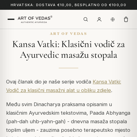
HRVATSKA: DOSTAVA €10,00, BESPLATNO OD €100,00
ART OF VEDAS
Kansa Vatki: Klasični vodič za
Ayurvedic masažu stopala
Ovaj članak dio je naše serije vodiča
Kansa Vatki:
Vodič za klasični masažni alat u obliku zdjele
.
Među svim Dinacharya praksama opisanim u
klasičnim Ayurvedskim tekstovima, Paada Abhyanga
(pah-dah uhb-yahn-gah) - dnevna masaža stopala
toplim uljem - zauzima posebno terapeutsko mjesto