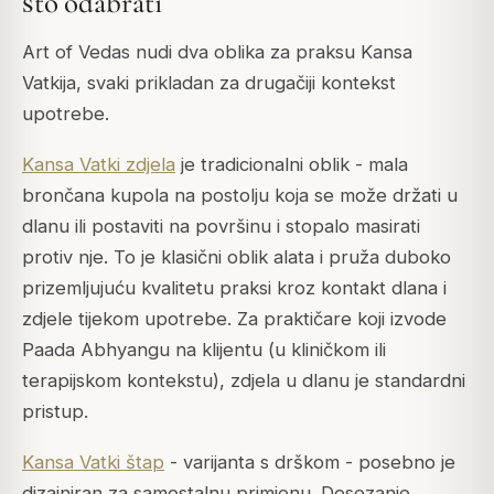
što odabrati
Art of Vedas nudi dva oblika za praksu Kansa
Vatkija, svaki prikladan za drugačiji kontekst
upotrebe.
Kansa Vatki zdjela
je tradicionalni oblik - mala
brončana kupola na postolju koja se može držati u
dlanu ili postaviti na površinu i stopalo masirati
protiv nje. To je klasični oblik alata i pruža duboko
prizemljujuću kvalitetu praksi kroz kontakt dlana i
zdjele tijekom upotrebe. Za praktičare koji izvode
Paada Abhyangu na klijentu (u kliničkom ili
terapijskom kontekstu), zdjela u dlanu je standardni
pristup.
Kansa Vatki štap
- varijanta s drškom - posebno je
dizajniran za samostalnu primjenu. Dosezanje