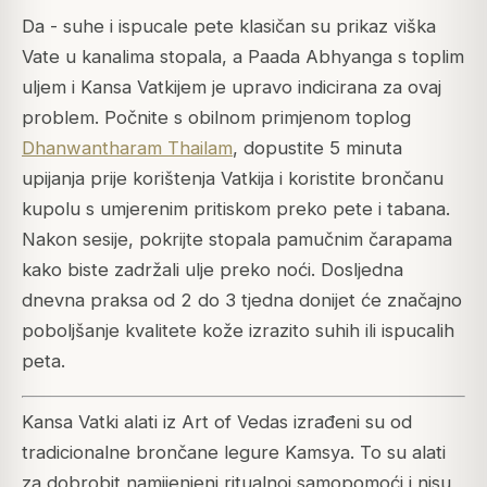
Da - suhe i ispucale pete klasičan su prikaz viška
Vate u kanalima stopala, a Paada Abhyanga s toplim
uljem i Kansa Vatkijem je upravo indicirana za ovaj
problem. Počnite s obilnom primjenom toplog
Dhanwantharam Thailam
, dopustite 5 minuta
upijanja prije korištenja Vatkija i koristite brončanu
kupolu s umjerenim pritiskom preko pete i tabana.
Nakon sesije, pokrijte stopala pamučnim čarapama
kako biste zadržali ulje preko noći. Dosljedna
dnevna praksa od 2 do 3 tjedna donijet će značajno
poboljšanje kvalitete kože izrazito suhih ili ispucalih
peta.
Kansa Vatki alati iz Art of Vedas izrađeni su od
tradicionalne brončane legure Kamsya. To su alati
za dobrobit namijenjeni ritualnoj samopomoći i nisu