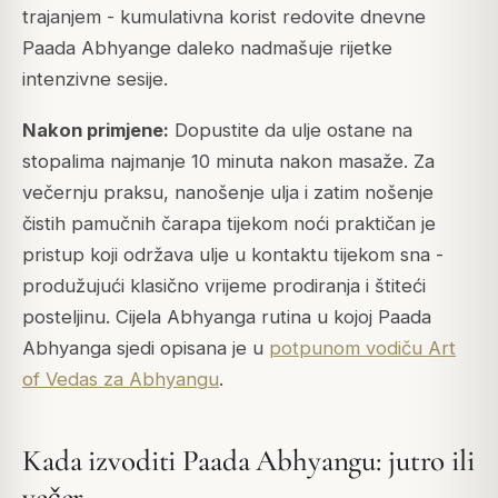
trajanjem - kumulativna korist redovite dnevne
Paada Abhyange daleko nadmašuje rijetke
intenzivne sesije.
Nakon primjene:
Dopustite da ulje ostane na
stopalima najmanje 10 minuta nakon masaže. Za
večernju praksu, nanošenje ulja i zatim nošenje
čistih pamučnih čarapa tijekom noći praktičan je
pristup koji održava ulje u kontaktu tijekom sna -
produžujući klasično vrijeme prodiranja i štiteći
posteljinu. Cijela Abhyanga rutina u kojoj Paada
Abhyanga sjedi opisana je u
potpunom vodiču Art
of Vedas za Abhyangu
.
Kada izvoditi Paada Abhyangu: jutro ili
večer