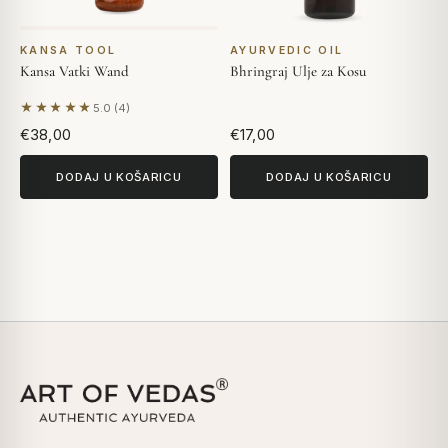
KANSA TOOL
AYURVEDIC OIL
Kansa Vatki Wand
Bhringraj Ulje za Kosu
★★★★★
5.0 (4)
Na temelju 4 recenzija
€38,00
€17,00
DODAJ U KOŠARICU
DODAJ U KOŠARICU