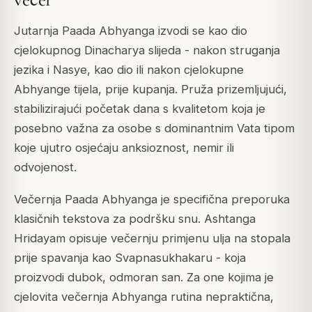
Jutarnja Paada Abhyanga izvodi se kao dio
cjelokupnog Dinacharya slijeda - nakon struganja
jezika i Nasye, kao dio ili nakon cjelokupne
Abhyange tijela, prije kupanja. Pruža prizemljujući,
stabilizirajući početak dana s kvalitetom koja je
posebno važna za osobe s dominantnim Vata tipom
koje ujutro osjećaju anksioznost, nemir ili
odvojenost.
Večernja Paada Abhyanga je specifična preporuka
klasičnih tekstova za podršku snu. Ashtanga
Hridayam opisuje večernju primjenu ulja na stopala
prije spavanja kao Svapnasukhakaru - koja
proizvodi dubok, odmoran san. Za one kojima je
cjelovita večernja Abhyanga rutina nepraktična,