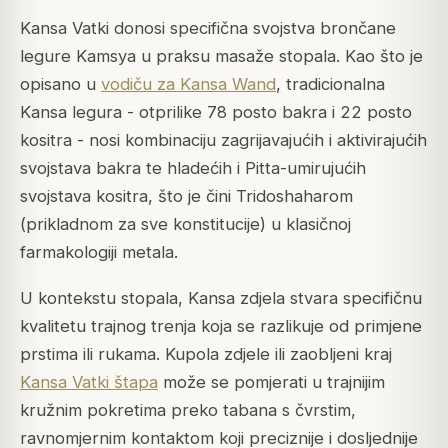
Kansa Vatki donosi specifična svojstva brončane
legure Kamsya u praksu masaže stopala. Kao što je
opisano u
vodiču za Kansa Wand
, tradicionalna
Kansa legura - otprilike 78 posto bakra i 22 posto
kositra - nosi kombinaciju zagrijavajućih i aktivirajućih
svojstava bakra te hladećih i Pitta-umirujućih
svojstava kositra, što je čini Tridoshaharom
(prikladnom za sve konstitucije) u klasičnoj
farmakologiji metala.
U kontekstu stopala, Kansa zdjela stvara specifičnu
kvalitetu trajnog trenja koja se razlikuje od primjene
prstima ili rukama. Kupola zdjele ili zaobljeni kraj
Kansa Vatki štapa
može se pomjerati u trajnijim
kružnim pokretima preko tabana s čvrstim,
ravnomjernim kontaktom koji preciznije i dosljednije