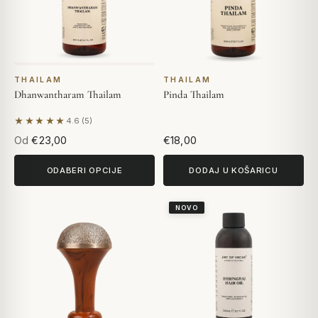
THAILAM
THAILAM
Dhanwantharam Thailam
Pinda Thailam
★★★★★
4.6 (5)
Na temelju 5 recenzija
Od
€23,00
€18,00
ODABERI OPCIJE
DODAJ U KOŠARICU
NOVO