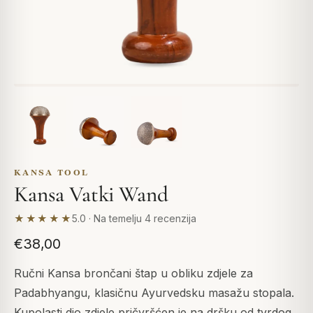
KANSA TOOL
Kansa Vatki Wand
★★★★★
5.0 · Na temelju 4 recenzija
€38,00
Ručni Kansa brončani štap u obliku zdjele za
Padabhyangu, klasičnu Ayurvedsku masažu stopala.
Kupolasti dio zdjele pričvršćen je na dršku od tvrdog