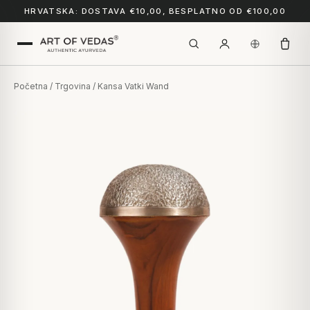
HRVATSKA: DOSTAVA €10,00, BESPLATNO OD €100,00
Početna
/
Trgovina
/ Kansa Vatki Wand