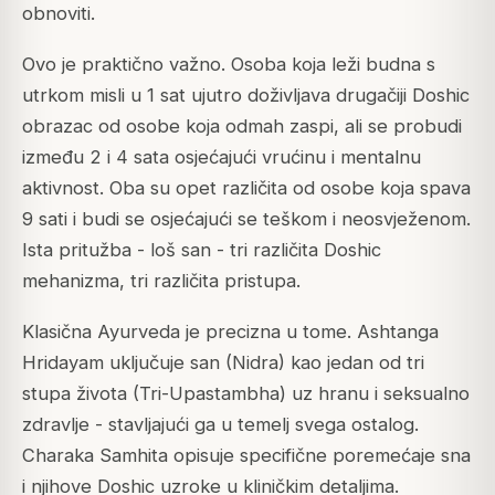
obnoviti.
Ovo je praktično važno. Osoba koja leži budna s
utrkom misli u 1 sat ujutro doživljava drugačiji Doshic
obrazac od osobe koja odmah zaspi, ali se probudi
između 2 i 4 sata osjećajući vrućinu i mentalnu
aktivnost. Oba su opet različita od osobe koja spava
9 sati i budi se osjećajući se teškom i neosvježenom.
Ista pritužba - loš san - tri različita Doshic
mehanizma, tri različita pristupa.
Klasična Ayurveda je precizna u tome. Ashtanga
Hridayam uključuje san (Nidra) kao jedan od tri
stupa života (Tri-Upastambha) uz hranu i seksualno
zdravlje - stavljajući ga u temelj svega ostalog.
Charaka Samhita opisuje specifične poremećaje sna
i njihove Doshic uzroke u kliničkim detaljima.