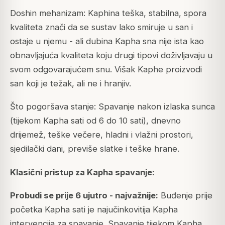
Doshin mehanizam: Kaphina teška, stabilna, spora
kvaliteta znači da se sustav lako smiruje u san i
ostaje u njemu - ali dubina Kapha sna nije ista kao
obnavljajuća kvaliteta koju drugi tipovi doživljavaju u
svom odgovarajućem snu. Višak Kaphe proizvodi
san koji je težak, ali ne i hranjiv.
Što pogoršava stanje: Spavanje nakon izlaska sunca
(tijekom Kapha sati od 6 do 10 sati), dnevno
drijemež, teške večere, hladni i vlažni prostori,
sjedilački dani, previše slatke i teške hrane.
Klasični pristup za Kapha spavanje:
Probudi se prije 6 ujutro - najvažnije:
Buđenje prije
početka Kapha sati je najučinkovitija Kapha
intervencija za spavanje. Spavanje tijekom Kapha