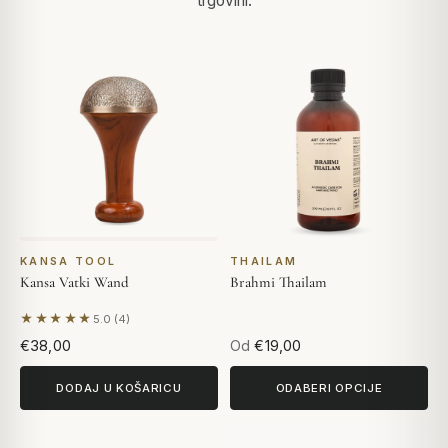
trgovini.
KANSA TOOL
THAILAM
Kansa Vatki Wand
Brahmi Thailam
★★★★★
5.0 (4)
Na temelju 4 recenzija
€38,00
Od
€19,00
DODAJ U KOŠARICU
ODABERI OPCIJE