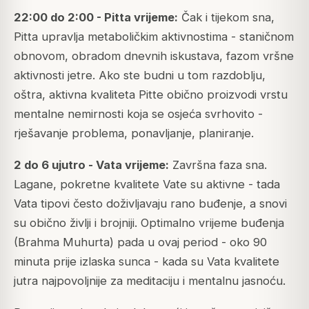
22:00 do 2:00 - Pitta vrijeme:
Čak i tijekom sna,
Pitta upravlja metaboličkim aktivnostima - staničnom
obnovom, obradom dnevnih iskustava, fazom vršne
aktivnosti jetre. Ako ste budni u tom razdoblju,
oštra, aktivna kvaliteta Pitte obično proizvodi vrstu
mentalne nemirnosti koja se osjeća svrhovito -
rješavanje problema, ponavljanje, planiranje.
2 do 6 ujutro - Vata vrijeme:
Završna faza sna.
Lagane, pokretne kvalitete Vate su aktivne - tada
Vata tipovi često doživljavaju rano buđenje, a snovi
su obično življi i brojniji. Optimalno vrijeme buđenja
(Brahma Muhurta) pada u ovaj period - oko 90
minuta prije izlaska sunca - kada su Vata kvalitete
jutra najpovoljnije za meditaciju i mentalnu jasnoću.