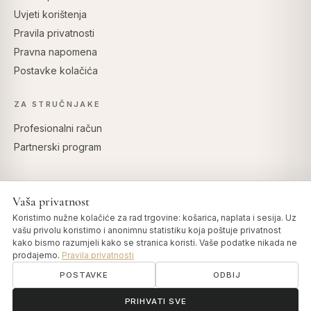
Uvjeti korištenja
Pravila privatnosti
Pravna napomena
Postavke kolačića
ZA STRUČNJAKE
Profesionalni račun
Partnerski program
Vaša privatnost
SIGURNO PLAĆANJE
Koristimo nužne kolačiće za rad trgovine: košarica, naplata i sesija. Uz
vašu privolu koristimo i anonimnu statistiku koja poštuje privatnost
kako bismo razumjeli kako se stranica koristi. Vaše podatke nikada ne
prodajemo.
Pravila privatnosti
POSTAVKE
ODBIJ
© 2026 Art of Vedas · Authentic Ayurveda d.o.o.
info@artofvedas.com
ॐ
Trebate pomoć?
PRIHVATI SVE