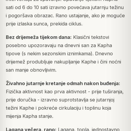
sati od 6 do 10 sati izravno povećava jutarnju težinu
i pogoršava obrazac. Rano ustajanje, ako je moguće
prije izlaska sunca, prekida ciklus.
Bez drijemeža tijekom dana:
Klasični tekstovi
posebno upozoravaju na dnevni san za Kapha
tipove (s nekim sezonskim iznimkama). Dnevno
drijemež produbljuje nakupljanje Kaphe i čini noćni
san manje obnovljivim.
Živahno jutarnje kretanje odmah nakon buđenja:
Fizička aktivnost kao prva aktivnost - prije tuširanja,
prije doručka - izravno suprotstavlja se jutarnjoj
težini Kaphe i pokreće cirkulaciju i toplinu koja
mijenja Kapha stanje.
Lagana večera, rano:
Lagana, topla, jednostavno