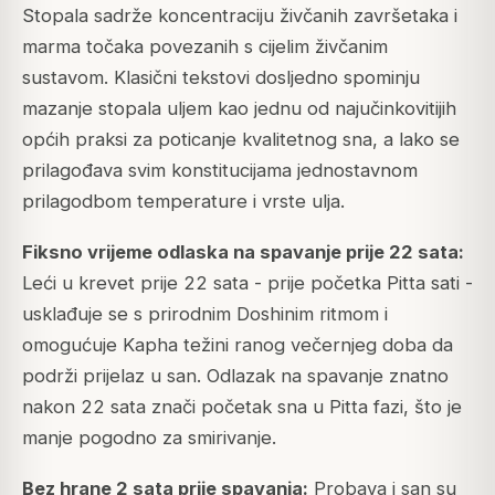
Stopala sadrže koncentraciju živčanih završetaka i
marma točaka povezanih s cijelim živčanim
sustavom. Klasični tekstovi dosljedno spominju
mazanje stopala uljem kao jednu od najučinkovitijih
općih praksi za poticanje kvalitetnog sna, a lako se
prilagođava svim konstitucijama jednostavnom
prilagodbom temperature i vrste ulja.
Fiksno vrijeme odlaska na spavanje prije 22 sata:
Leći u krevet prije 22 sata - prije početka Pitta sati -
usklađuje se s prirodnim Doshinim ritmom i
omogućuje Kapha težini ranog večernjeg doba da
podrži prijelaz u san. Odlazak na spavanje znatno
nakon 22 sata znači početak sna u Pitta fazi, što je
manje pogodno za smirivanje.
Bez hrane 2 sata prije spavanja:
Probava i san su