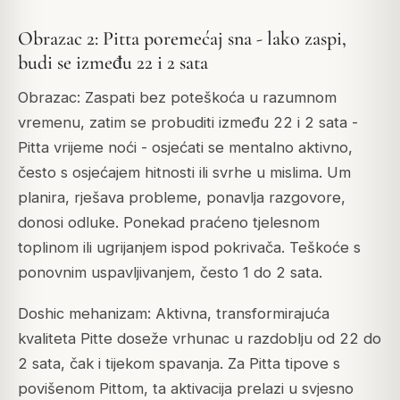
Obrazac 2: Pitta poremećaj sna - lako zaspi,
budi se između 22 i 2 sata
Obrazac: Zaspati bez poteškoća u razumnom
vremenu, zatim se probuditi između 22 i 2 sata -
Pitta vrijeme noći - osjećati se mentalno aktivno,
često s osjećajem hitnosti ili svrhe u mislima. Um
planira, rješava probleme, ponavlja razgovore,
donosi odluke. Ponekad praćeno tjelesnom
toplinom ili ugrijanjem ispod pokrivača. Teškoće s
ponovnim uspavljivanjem, često 1 do 2 sata.
Doshic mehanizam: Aktivna, transformirajuća
kvaliteta Pitte doseže vrhunac u razdoblju od 22 do
2 sata, čak i tijekom spavanja. Za Pitta tipove s
povišenom Pittom, ta aktivacija prelazi u svjesno