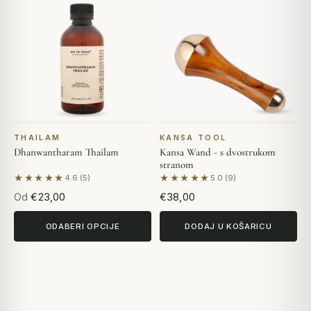
THAILAM
KANSA TOOL
Dhanwantharam Thailam
Kansa Wand - s dvostrukom
stranom
★★★★★
★★★★★
4.6 (5)
5.0 (9)
Na temelju 5 recenzija
Na temelju 9 recenzija
Od
€23,00
€38,00
ODABERI OPCIJE
DODAJ U KOŠARICU