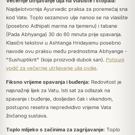
Večernje utrljavanje ulja na vlasište i stopala:
Najdjelotvornija Ayurvedic praksa za poremećaj sna
kod Vate. Toplo sezamovo ulje nanosi se na vlasište
(posebno Adhipati marma na tjemenu) i tabane
(Pada Abhyanga) 30 do 60 minuta prije spavanja.
Klasični tekstovi u Ashtanga Hridayamu posebno
navode ovu praksu među prednostima Abhyange -
"Sushuptikrit" (koja proizvodi dubok san).
Potpuni
vodič za večernje utrljavanje ulja ovdje
.
Fiksno vrijeme spavanja i buđenja:
Redovitost je
najsnažniji lijek za Vatu. Isti sat za odlazak na
spavanje i buđenje, dosljedan čak i vikendom,
postupno resetira nepredvidivo vrijeme Vata
živčanog sustava.
Toplo mlijeko s začinima za zagrijavanje:
Toplo