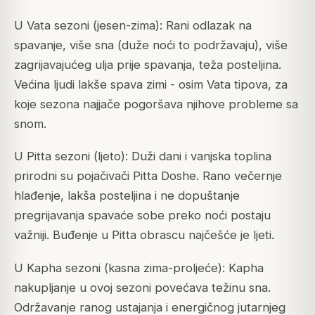
U Vata sezoni (jesen-zima): Rani odlazak na
spavanje, više sna (duže noći to podržavaju), više
zagrijavajućeg ulja prije spavanja, teža posteljina.
Većina ljudi lakše spava zimi - osim Vata tipova, za
koje sezona najjače pogoršava njihove probleme sa
snom.
U Pitta sezoni (ljeto): Duži dani i vanjska toplina
prirodni su pojačivači Pitta Doshe. Rano večernje
hlađenje, lakša posteljina i ne dopuštanje
pregrijavanja spavaće sobe preko noći postaju
važniji. Buđenje u Pitta obrascu najčešće je ljeti.
U Kapha sezoni (kasna zima-proljeće): Kapha
nakupljanje u ovoj sezoni povećava težinu sna.
Održavanje ranog ustajanja i energičnog jutarnjeg