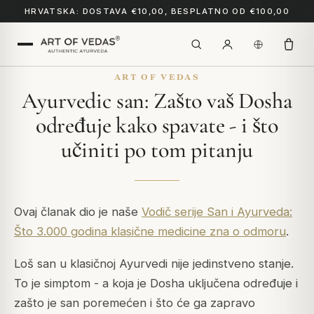
HRVATSKA: DOSTAVA €10,00, BESPLATNO OD €100,00
ART OF VEDAS
Ayurvedic san: Zašto vaš Dosha
određuje kako spavate - i što
učiniti po tom pitanju
Ovaj članak dio je naše
Vodič serije San i Ayurveda:
Što 3.000 godina klasične medicine zna o odmoru
.
Loš san u klasičnoj Ayurvedi nije jedinstveno stanje.
To je simptom - a koja je Dosha uključena određuje i
zašto je san poremećen i što će ga zapravo