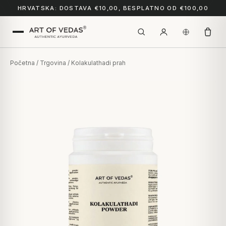
HRVATSKA: DOSTAVA €10,00, BESPLATNO OD €100,00
Početna
/
Trgovina
/ Kolakulathadi prah