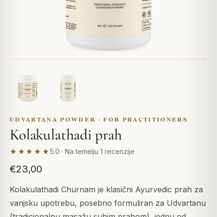
UDVARTANA POWDER · FOR PRACTITIONERS
Kolakulathadi prah
★★★★★
5.0 · Na temelju 1 recenzije
€23,00
Kolakulathadi Churnam je klasični Ayurvedic prah za
vanjsku upotrebu, posebno formuliran za Udvartanu
(tradicionalnu masažu suhim prahom), jednu od