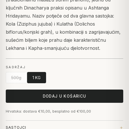
ključnih Dinacharya praksi opisanu u Ashtanga
Hridayamu. Naziv potječe od dva glavna sastojka:
Kola (Ziziphus jujuba) i Kulatha (Dolichos
biflorus/konjski grah), u kombinaciji s zagrijavajućim,
sušećim biljem koje prahu daje karakterističnu
Lekhana i Kapha-smanjujuću djelotvornost.
SADRŽAJ
500g
1 KG
DODAJ U KOŠARICU
Hrvatska: dostava €10,00, besplatno od €100,00
SASTOJCI