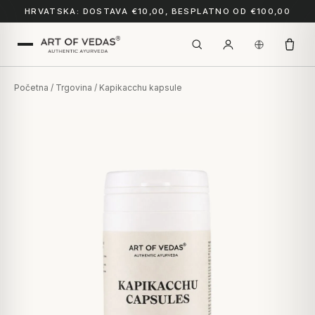
HRVATSKA: DOSTAVA €10,00, BESPLATNO OD €100,00
Početna
/
Trgovina
/ Kapikacchu kapsule