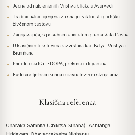
Jedna od najcjenjenijih Vrishya biljaka u Ayurvedi
Tradicionalno cijenjena za snagu, vitalnost i podršku
živčanom sustavu
Zagrijavajuća, s posebnim afinitetom prema Vata Dosha
U klasičnim tekstovima razvrstana kao Balya, Vrishya i
Brumhana
Prirodno sadrži L-DOPA, prekursor dopamina
Podupire tjelesnu snagu i uravnotežено stanje uma
Klasična referenca
Charaka Samhita (Chikitsa Sthana), Ashtanga
Hridayam, Bhavaprakasha Nighantu