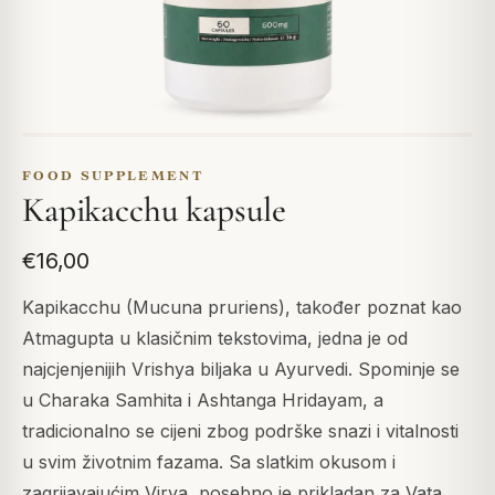
FOOD SUPPLEMENT
Kapikacchu kapsule
€16,00
Kapikacchu (Mucuna pruriens), također poznat kao
Atmagupta u klasičnim tekstovima, jedna je od
najcjenjenijih Vrishya biljaka u Ayurvedi. Spominje se
u Charaka Samhita i Ashtanga Hridayam, a
tradicionalno se cijeni zbog podrške snazi i vitalnosti
u svim životnim fazama. Sa slatkim okusom i
zagrijavajućim Virya, posebno je prikladan za Vata