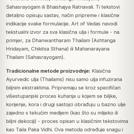
Sahasrayogam ili Bhaishajya Ratnavali. Ti tekstovi
detaljno opisuju sastav, način pripreme i klasične
indikacije svake formulacije. Art of Vedas navodi
tekstualni izvor za sva klasična ulja i formule - na
primjer, za Dhanwantharam Thailam (Ashtanga
Hridayam, Chikitsa Sthana) ili Mahanarayana
Thailam (Sahasrayogam).
Tradicionalne metode proizvodnje:
Klasična
Ayurvedic ulja (Thailams) nisu samo ulja infuzirana
biljnim ekstraktima. Pripremaju se kroz specifičan
višestupanjski proces kuhanja u kojem se biljke,
korijenje, kora i drugi sastojci obrađuju u bazno ulje
zajedno s tekućim medijem (kao što su mlijeko ili
biljni dekociji) - proces opisan u klasičnim tekstovima
kao Taila Paka Vidhi. Ova metoda određuje snagu i