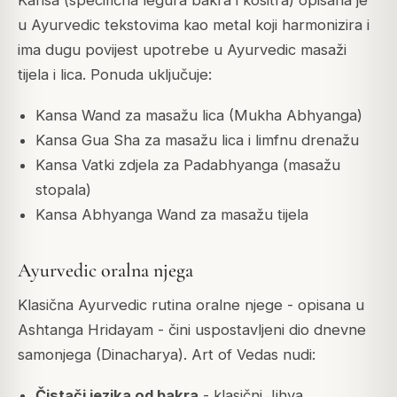
Kansa (specifična legura bakra i kositra) opisana je
u Ayurvedic tekstovima kao metal koji harmonizira i
ima dugu povijest upotrebe u Ayurvedic masaži
tijela i lica. Ponuda uključuje:
Kansa Wand za masažu lica (Mukha Abhyanga)
Kansa Gua Sha za masažu lica i limfnu drenažu
Kansa Vatki zdjela za Padabhyanga (masažu
stopala)
Kansa Abhyanga Wand za masažu tijela
Ayurvedic oralna njega
Klasična Ayurvedic rutina oralne njege - opisana u
Ashtanga Hridayam - čini uspostavljeni dio dnevne
samonjega (Dinacharya). Art of Vedas nudi:
Čistači jezika od bakra
- klasični Jihva