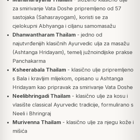
za smirivanje Vata Doshe pripremljeno od 57
sastojaka (Sahasrayogam), koristi se za
cjelokupni Abhyanga i ciljanu samomasažu
Dhanwantharam Thailam
- jedno od
najutvrđenijih klasičnih Ayurvedic ulja za masažu
(Ashtanga Hridayam), temelj južnoindijske prakse
Panchakarma
Ksheerabala Thailam
- klasično ulje pripremljeno
s Bala i kravljim mlijekom, opisano u Ashtanga
Hridayam kao pripravak za smirivanje Vata Doshe
Neelibhringadi Thailam
- klasično ulje za kosu i
vlasište classical Ayurvedic tradicije, formulirano s
Neeli i Bhringraj
Murivenna Thailam
- klasično ulje za njegu kože i
mišića