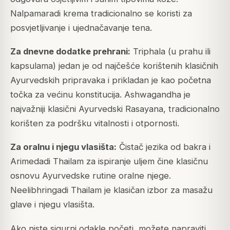
Nalpamaradi krema tradicionalno se koristi za
posvjetljivanje i ujednačavanje tena.
Za dnevne dodatke prehrani:
Triphala (u prahu ili
kapsulama) jedan je od najčešće korištenih klasičnih
Ayurvedskih pripravaka i prikladan je kao početna
točka za većinu konstitucija. Ashwagandha je
najvažniji klasični Ayurvedski Rasayana, tradicionalno
korišten za podršku vitalnosti i otpornosti.
Za oralnu i njegu vlasišta:
Čistač jezika od bakra i
Arimedadi Thailam za ispiranje uljem čine klasičnu
osnovu Ayurvedske rutine oralne njege.
Neelibhringadi Thailam je klasičan izbor za masažu
glave i njegu vlasišta.
Ako niste sigurni odakle početi, možete napraviti