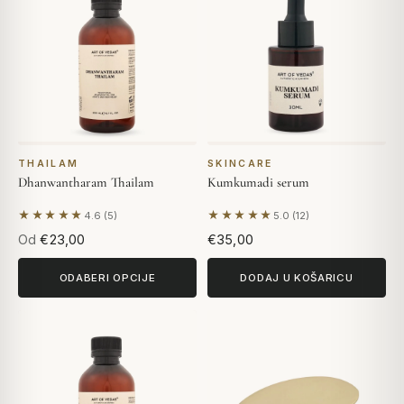
THAILAM
SKINCARE
Dhanwantharam Thailam
Kumkumadi serum
★★★★★
★★★★★
4.6 (5)
5.0 (12)
Na temelju 5 recenzija
Na temelju 12 recenzija
Od
€23,00
€35,00
ODABERI OPCIJE
DODAJ U KOŠARICU