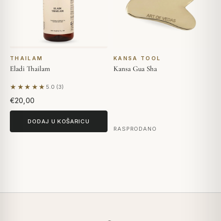
THAILAM
KANSA TOOL
Eladi Thailam
Kansa Gua Sha
★★★★★
5.0 (3)
Na temelju 3 recenzija
€20,00
DODAJ U KOŠARICU
RASPRODANO