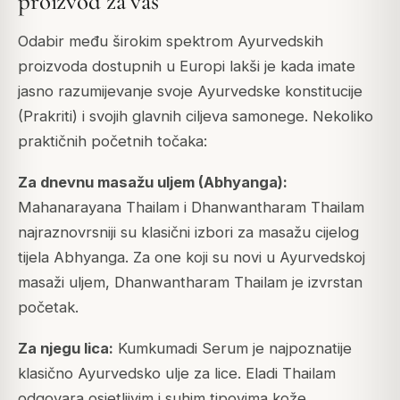
proizvod za vas
Odabir među širokim spektrom Ayurvedskih
proizvoda dostupnih u Europi lakši je kada imate
jasno razumijevanje svoje Ayurvedske konstitucije
(Prakriti) i svojih glavnih ciljeva samonege. Nekoliko
praktičnih početnih točaka:
Za dnevnu masažu uljem (Abhyanga):
Mahanarayana Thailam i Dhanwantharam Thailam
najraznovrsniji su klasični izbori za masažu cijelog
tijela Abhyanga. Za one koji su novi u Ayurvedskoj
masaži uljem, Dhanwantharam Thailam je izvrstan
početak.
Za njegu lica:
Kumkumadi Serum je najpoznatije
klasično Ayurvedsko ulje za lice. Eladi Thailam
odgovara osjetljivim i suhim tipovima kože.