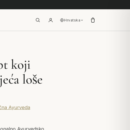
Hrvatska
t koji
jeća loše
ična Ayurveda
cionalno Ayurvedsko