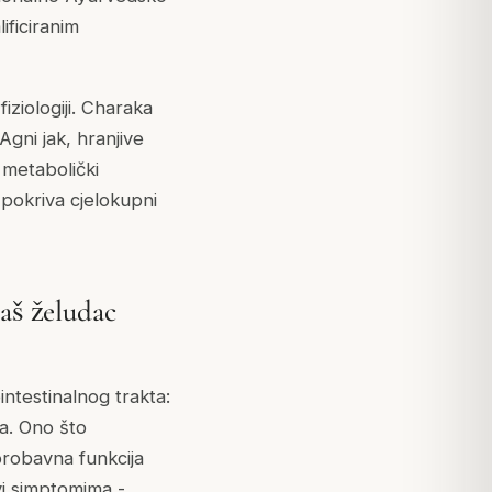
ificiranim
iziologiji. Charaka
Agni jak, hranjive
i metabolički
 pokriva cjelokupni
vaš želudac
intestinalnog trakta:
va. Ono što
probavna funkcija
vi simptomima -