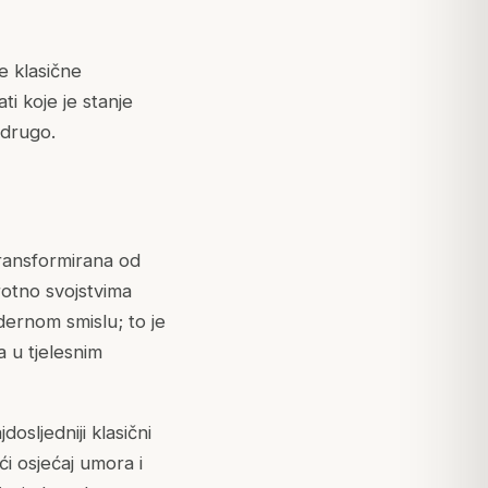
te klasične
ti koje je stanje
 drugo.
transformirana od
rotno svojstvima
dernom smislu; to je
a u tjelesnim
sljedniji klasični
pći osjećaj umora i