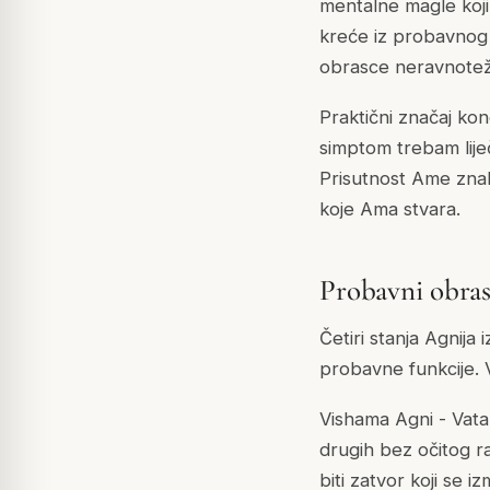
mentalne magle koji
kreće iz probavnog s
obrasce neravnoteže
Praktični značaj kon
simptom trebam liječi
Prisutnost Ame znak 
koje Ama stvara.
Probavni obras
Četiri stanja Agnija
probavne funkcije. V
Vishama Agni - Vata 
drugih bez očitog ra
biti zatvor koji se