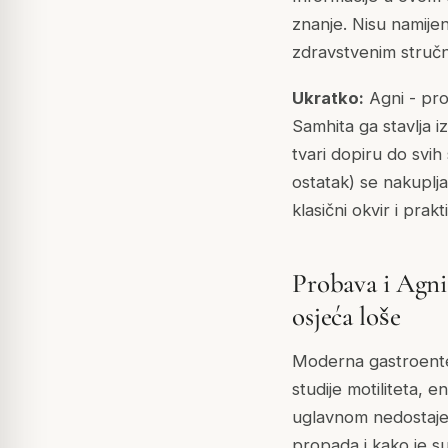
znanje. Nisu namijenj
zdravstvenim struč
Ukratko:
Agni - prob
Samhita ga stavlja i
tvari dopiru do svih
ostatak) se nakuplja
klasični okvir i pra
Probava i Agni:
osjeća loše
Moderna gastroentero
studije motiliteta, 
uglavnom nedostaje 
propada i kako je s