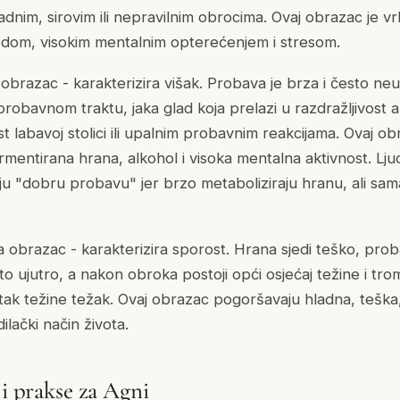
dnim, sirovim ili nepravilnim obrocima. Ovaj obrazac je vrl
edom, visokim mentalnim opterećenjem i stresom.
 obrazac - karakterizira višak. Probava je brza i često neu
robavnom traktu, jaka glad koja prelazi u razdražljivost 
t labavoj stolici ili upalnim probavnim reakcijama. Ovaj 
fermentirana hrana, alkohol i visoka mentalna aktivnost. Lj
aju "dobru probavu" jer brzo metaboliziraju hranu, ali sa
obrazac - karakterizira sporost. Hrana sjedi teško, prob
ito ujutro, a nakon obroka postoji opći osjećaj težine i tro
bitak težine težak. Ovaj obrazac pogoršavaju hladna, teška,
ilački način života.
 i prakse za Agni