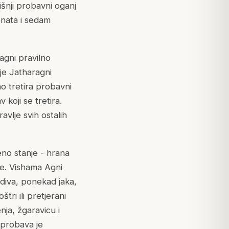
išnji probavni oganj
enata i sedam
agni pravilno
 je Jatharagni
o tretira probavni
 koji se tretira.
avlje svih ostalih
eno stanje - hrana
de. Vishama Agni
idiva, ponekad jaka,
tri ili pretjerani
nja, žgaravicu i
 probava je