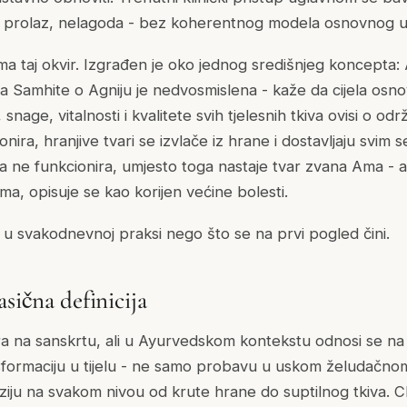
ni prolaz, nelagoda - bez koherentnog modela osnovnog u
ma taj okvir. Izgrađen je oko jednog središnjeg koncepta
a Samhite o Agniju je nedvosmislena - kaže da cijela osno
snage, vitalnosti i kvalitete svih tjelesnih tkiva ovisi o od
onira, hranjive tvari se izvlače iz hrane i dostavljaju svim
ada ne funkcionira, umjesto toga nastaje tvar zvana Ama - 
ima, opisuje se kao korijen većine bolesti.
iji u svakodnevnoj praksi nego što se na prvi pogled čini.
asična definicija
tra na sanskrtu, ali u Ayurvedskom kontekstu odnosi se na 
formaciju u tijelu - ne samo probavu u uskom želudačnom
iju na svakom nivou od krute hrane do suptilnog tkiva. 