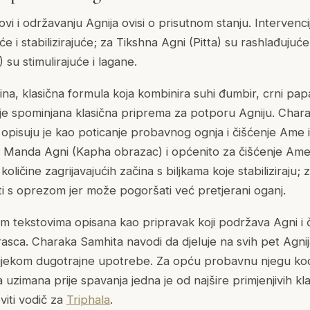
ovi i održavanju Agnija ovisi o prisutnom stanju. Intervenc
će i stabilizirajuće; za Tikshna Agni (Pitta) su rashlađujuće
su stimulirajuće i lagane.
ačina, klasična formula koja kombinira suhi đumbir, crni pap
e je spominjana klasična priprema za potporu Agniju. Chara
pisuju je kao poticanje probavnog ognja i čišćenje Ame i
za Manda Agni (Kapha obrazac) i općenito za čišćenje Am
količine zagrijavajućih začina s biljkama koje stabiliziraju;
iti s oprezom jer može pogoršati već pretjerani oganj.
nim tekstovima opisana kao pripravak koji podržava Agni i 
rasca. Charaka Samhita navodi da djeluje na svih pet Agnij
tijekom dugotrajne upotrebe. Za opću probavnu njegu kod r
a uzimana prije spavanja jedna je od najšire primjenjivih kla
viti vodič za
Triphala
.