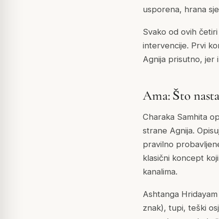
usporena, hrana sje
Svako od ovih četiri 
intervencije. Prvi ko
Agnija prisutno, jer
Ama: Što nasta
Charaka Samhita opi
strane Agnija. Opisu
pravilno probavljene
klasični koncept koj
kanalima.
Ashtanga Hridayam da
znak), tupi, teški os