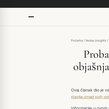
Početna
/
Vedas Insights
/
Proba
objašnja
Ovaj članak dio je n
stavlja iznad svih ost
Informacije u ovom 