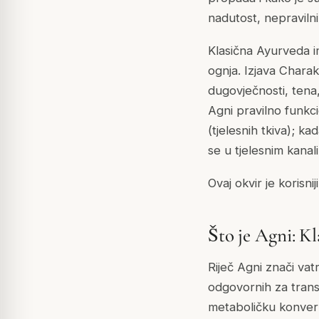
nadutost, nepravil
Klasična Ayurveda i
ognja. Izjava Charak
dugovječnosti, tena, 
Agni pravilno funkci
(tjelesnih tkiva); k
se u tjelesnim kanal
Ovaj okvir je korisn
Što je Agni: Kl
Riječ Agni znači va
odgovornih za trans
metaboličku konverz