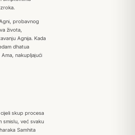
zroka.
: Agni, probavnog
va života,
ržavanju Agnija. Kada
 sedam dhatua
a Ama, nakupljajući
cijeli skup procesa
 smislu, već svaku
Charaka Samhita