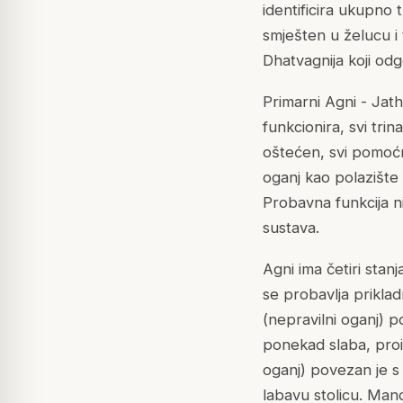
identificira ukupno 
smješten u želucu i
Dhatvagnija koji odg
Primarni Agni - Jat
funkcionira, svi tri
oštećen, svi pomoćn
oganj kao polazište 
Probavna funkcija ni
sustava.
Agni ima četiri stan
se probavlja prikla
(nepravilni oganj) p
ponekad slaba, proiz
oganj) povezan je s 
labavu stolicu. Mand