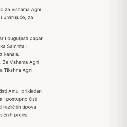
ije za Vishama Agni
 i umirujuće; za
ar i duguljasti papar
ka Samhita i
z kanala.
e. Za Vishama Agni
 za Tikshna Agni
čisti Amu, prikladan
a i postupno čisti
azličitih tipova
sičnih praksi.