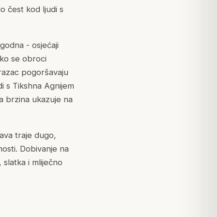
o čest kod ljudi s
godna - osjećaji
ako se obroci
obrazac pogoršavaju
udi s Tikshna Agnijem
ma brzina ukazuje na
ava traje dugo,
mosti. Dobivanje na
 slatka i mliječno