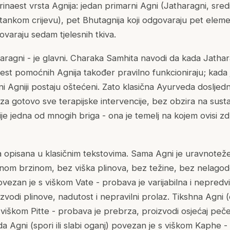
trinaest vrsta Agnija: jedan primarni Agni (Jatharagni, sred
 tankom crijevu), pet Bhutagnija koji odgovaraju pet elem
ovaraju sedam tjelesnih tkiva.
haragni - je glavni. Charaka Samhita navodi da kada Jathar
naest pomoćnih Agnija također pravilno funkcioniraju; kada
i Agniji postaju oštećeni. Zato klasična Ayurveda dosljedn
za gotovo sve terapijske intervencije, bez obzira na sustav
je jedna od mnogih briga - ona je temelj na kojem ovisi zdr
ja opisana u klasičnim tekstovima. Sama Agni je uravnotež
dnom brzinom, bez viška plinova, bez težine, bez nelago
ovezan je s viškom Vate - probava je varijabilna i nepredv
vodi plinove, nadutost i nepravilni prolaz. Tikshna Agni (oš
viškom Pitte - probava je prebrza, proizvodi osjećaj peče
a Agni (spori ili slabi oganj) povezan je s viškom Kaphe -