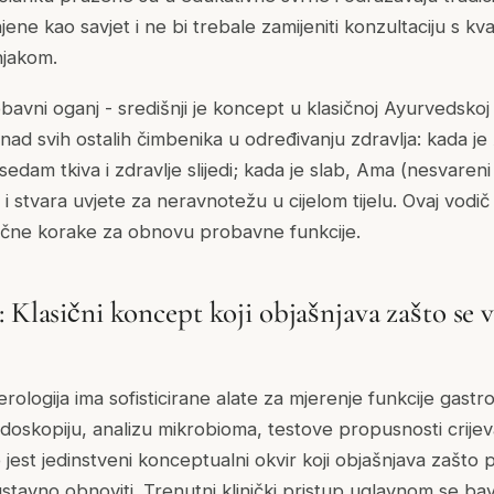
ene kao savjet i ne bi trebale zamijeniti konzultaciju s kval
njakom.
avni oganj - središnji je koncept u klasičnoj Ayurvedskoj f
znad svih ostalih čimbenika u određivanju zdravlja: kada je 
 sedam tkiva i zdravlje slijedi; kada je slab, Ama (nesvaren
 i stvara uvjete za neravnotežu u cijelom tijelu. Ovaj vodič
ktične korake za obnovu probavne funkcije.
 Klasični koncept koji objašnjava zašto se 
logija ima sofisticirane alate za mjerenje funkcije gastro
endoskopiju, analizu mikrobioma, testove propusnosti crije
jest jedinstveni konceptualni okvir koji objašnjava zašto 
ustavno obnoviti. Trenutni klinički pristup uglavnom se ba