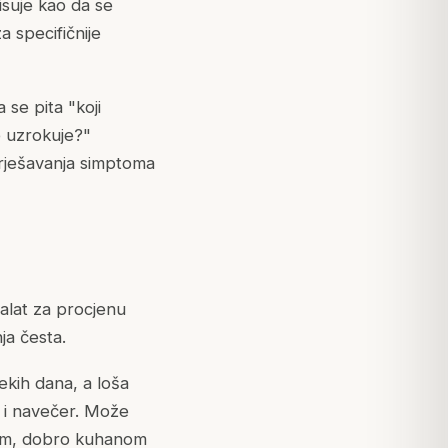
isuje kao da se
a specifičnije
 se pita "koji
je uzrokuje?"
d rješavanja simptoma
 alat za procjenu
ja česta.
ekih dana, a loša
e i navečer. Može
plom, dobro kuhanom