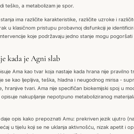
di teško, a metabolizam je spor.
stanja ima različite karakteristike, različite uzroke i različi
rak u klasičnom pristupu probavnoj disfunkciji je identificira
 intervencije koje podržavaju jedno stanje mogu pogoršati
je kada je Agni slab
suje Ama kao tvar koja nastaje kada hrana nije pravilno 
je se kao ljepljiva, teška, hladna i neugodnog mirisa - sup
, hranjive tvari. Ama nije specifičan biokemijski spoj u mo
i opisuje nakupljanje nepotpuno metaboliziranog materijal
je opis kako prepoznati Amu: prekriven jezik ujutro (najdo
jećaj u tijelu koji se ne uklanja aktivnošću, nizak apetit i o