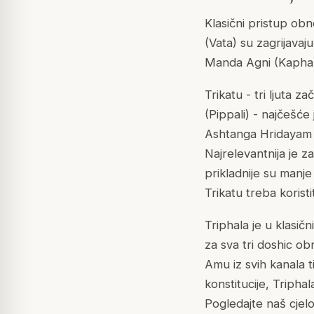
Klasični pristup obn
(Vata) su zagrijavaju
Manda Agni (Kapha) 
Trikatu - tri ljuta z
(Pippali) - najčešć
Ashtanga Hridayam o
Najrelevantnija je 
prikladnije su manje 
Trikatu treba korist
Triphala je u klasič
za sva tri doshic ob
Amu iz svih kanala 
konstitucije, Triphal
Pogledajte naš cjelo