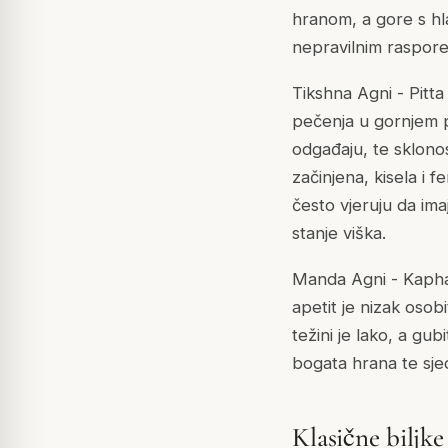
hranom, a gore s hla
nepravilnim raspor
Tikshna Agni - Pitta
pečenja u gornjem p
odgađaju, te sklonos
začinjena, kisela i 
često vjeruju da im
stanje viška.
Manda Agni - Kapha 
apetit je nizak osob
težini je lako, a gu
bogata hrana te sjed
Klasične biljke