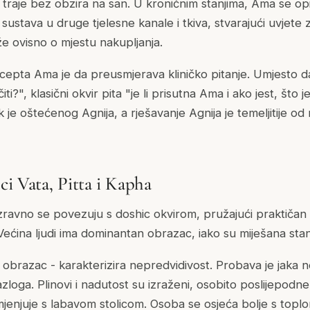
 traje bez obzira na san. U kroničnim stanjima, Ama se op
ustava u druge tjelesne kanale i tkiva, stvarajući uvjete z
 ovisno o mjestu nakupljanja.
cepta Ama je da preusmjerava kliničko pitanje. Umjesto da
ti?", klasični okvir pita "je li prisutna Ama i ako jest, što 
je oštećenog Agnija, a rješavanje Agnija je temeljitije o
ci Vata, Pitta i Kapha
 izravno se povezuju s doshic okvirom, pružajući praktičan
ećina ljudi ima dominantan obrazac, iako su miješana stan
obrazac - karakterizira nepredvidivost. Probava je jaka n
zloga. Plinovi i nadutost su izraženi, osobito poslijepodn
 izmjenjuje s labavom stolicom. Osoba se osjeća bolje s to