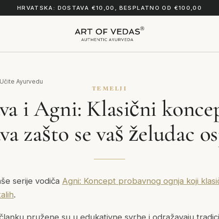
HRVATSKA: DOSTAVA €10,00, BESPLATNO OD €100,00
Učite Ayurvedu
TEMELJI
va i Agni: Klasični koncep
va zašto se vaš želudac os
aše serije vodiča
Agni: Koncept probavnog ognja koji klas
alih
.
članku pružene su u edukativne svrhe i odražavaju tradi