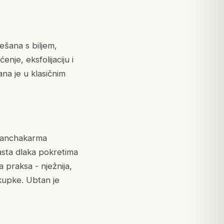
ešana s biljem,
nje, eksfolijaciju i
ana je u klasičnim
 Panchakarma
asta dlaka pokretima
praksa - nježnija,
 kupke. Ubtan je