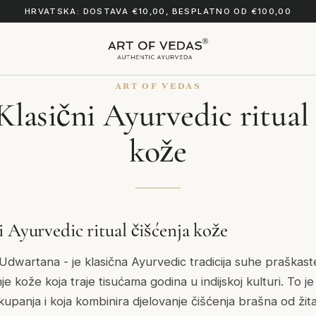
HRVATSKA: DOSTAVA €10,00, BESPLATNO OD €100,00
ART OF VEDAS
Klasični Ayurvedic ritual 
kože
i Ayurvedic ritual čišćenja kože
Udwartana - je klasična Ayurvedic tradicija suhe praškast
enje kože koja traje tisućama godina u indijskoj kulturi. To j
kupanja i koja kombinira djelovanje čišćenja brašna od žitari