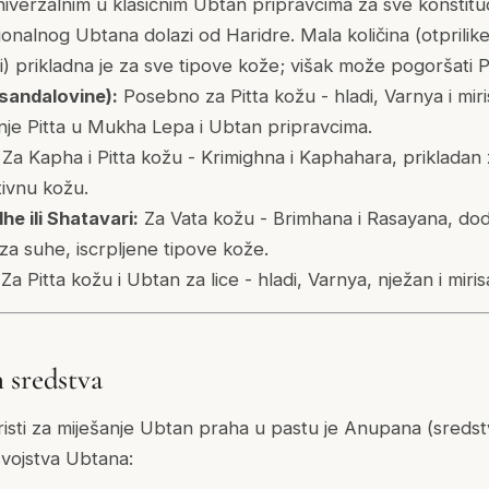
iverzalnim u klasičnim Ubtan pripravcima za sve konstituci
cionalnog Ubtana dolazi od Haridre. Mala količina (otprilike
ni) prikladna je za sve tipove kože; višak može pogoršati Pi
sandalovine):
Posebno za Pitta kožu - hladi, Varnya i miris
nje Pitta u Mukha Lepa i Ubtan pripravcima.
Za Kapha i Pitta kožu - Krimighna i Kaphahara, prikladan
tivnu kožu.
 ili Shatavari:
Za Vata kožu - Brimhana i Rasayana, dod
a suhe, iscrpljene tipove kože.
Za Pitta kožu i Ubtan za lice - hladi, Varnya, nježan i miris
 sredstva
risti za miješanje Ubtan praha u pastu je Anupana (sredst
svojstva Ubtana: