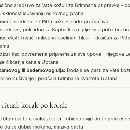
sično sredstvo za Vata kožu i za Brimhana pripravke - dod
u sklonost isušivanju osnovnog praha
sično sredstvo za Pitta kožu - hladi i pročišćava
redstvo, prikladno za Kapha kožu gdje nisu potrebni hran
go eksfolirajući (mliječna kiselina) i hladi - klasičan za Pit
rema
žu i kao povremena priprema za sve tipove - njegova Le
nje čišćenja kanala Ubtana
zamovog ili bademovog ulja:
Dodaje se pasti za Vata kož
jerno isušivanje i pojačala Brimhana kvaliteta Ubtana
 ritual: korak po korak
Ubtan pastu u maloj zdjelici - obično dvije do tri žlice os
ne da se dobije mekana, maziva pasta