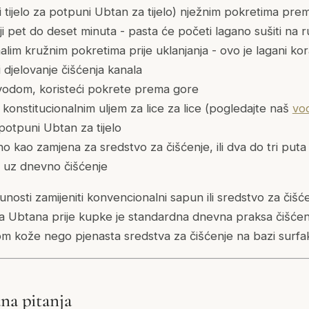
(i tijelo za potpuni Ubtan za tijelo) nježnim pokretima pre
ji pet do deset minuta - pasta će početi lagano sušiti na 
alim kružnim pokretima prije uklanjanja - ovo je lagani korak
 djelovanje čišćenja kanala
vodom, koristeći pokrete prema gore
 konstitucionalnim uljem za lice za lice (pogledajte naš
vod
 potpuni Ubtan za tijelo
o kao zamjena za sredstvo za čišćenje, ili dva do tri puta
 uz dnevno čišćenje
sti zamijeniti konvencionalni sapun ili sredstvo za čišćen
a Ubtana prije kupke je standardna dnevna praksa čišćenj
jom kože nego pjenasta sredstva za čišćenje na bazi surfa
na pitanja