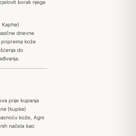
 cjelovit korak njege
e Kaphe)
klasične dnevne
o priprema kože
išćenja do
đivanja.
va prije kupanja
ana (kupke)
 jasnoću kože, Agni
čnih načela kao