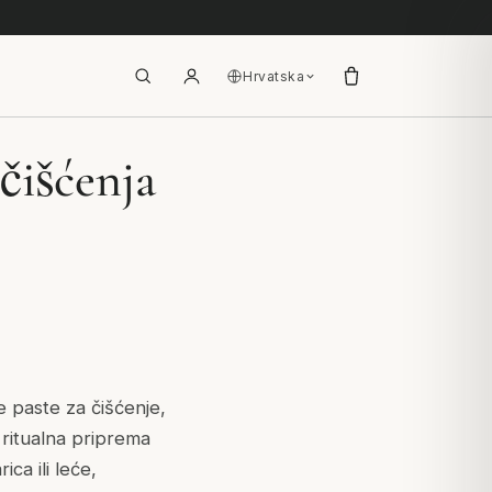
Hrvatska
čišćenja
e paste za čišćenje,
e ritualna priprema
ca ili leće,