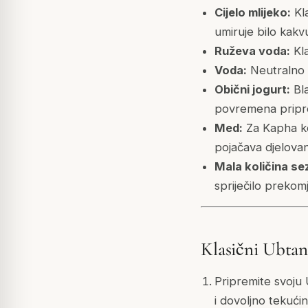
Cijelo mlijeko:
Kla
umiruje bilo kakv
Ruževa voda:
Kla
Voda:
Neutralno s
Obični jogurt:
Bla
povremena prip
Med:
Za Kapha ko
pojačava djelova
Mala količina se
spriječilo prekom
Klasični Ubtan
Pripremite svoju 
i dovoljno tekući