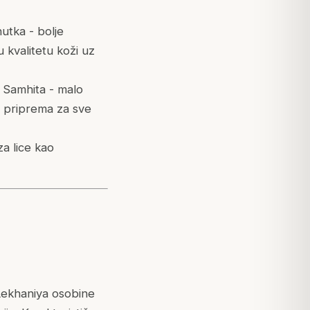
utka - bolje
u kvalitetu koži uz
 Samhita - malo
ng priprema za sve
za lice kao
Lekhaniya osobine