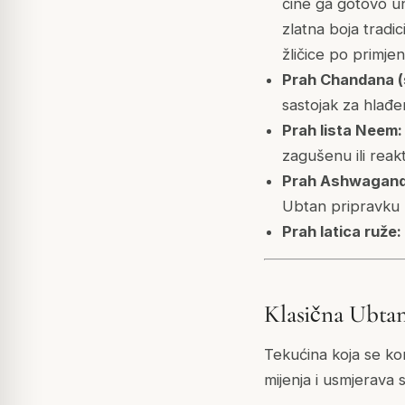
čine ga gotovo un
zlatna boja tradi
žličice po primje
Prah Chandana (
sastojak za hlađe
Prah lista Neem:
zagušenu ili reak
Prah Ashwagandhe
Ubtan pripravku z
Prah latica ruže:
Klasična Ubtan
Tekućina koja se ko
mijenja i usmjerava 