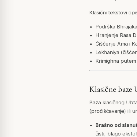
Klasični tekstovi op
Podrška Bhrajaka 
Hranjenje Rasa Dh
Čišćenje Ama i K
Lekhaniya (čišćen
Krimighna putem H
Klasične baze
Baza klasičnog Ubta
(pročišćavanje) ili 
Brašno od slanu
čisti, blago eksfo