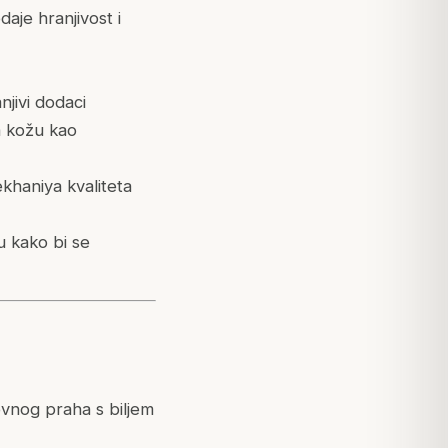
aje hranjivost i
jivi dodaci
ta kožu kao
khaniya kvaliteta
u kako bi se
novnog praha s biljem