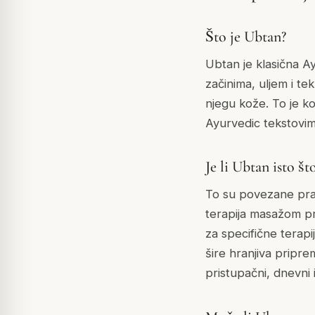
Što je Ubtan?
Ubtan je klasična Ay
začinima, uljem i te
njegu kože. To je ko
Ayurvedic tekstovim
Je li Ubtan isto š
To su povezane prak
terapija masažom pr
za specifične terap
šire hranjiva pripre
pristupačni, dnevni 