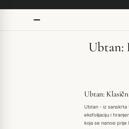
Ubtan: 
Ubtan: Klasičn
Ubtan - iz sanskrta 
eksfolijaciju i hranj
koja se nanosi prije 