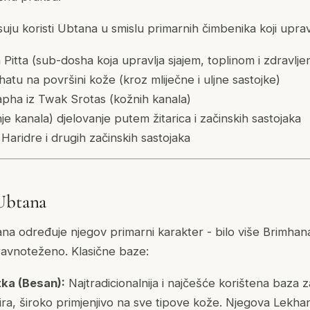
isuju koristi Ubtana u smislu primarnih čimbenika koji upra
Pitta (sub-dosha koja upravlja sjajem, toplinom i zdravlj
atu na površini kože (kroz mliječne i uljne sastojke)
apha iz Twak Srotas (kožnih kanala)
je kanala) djelovanje putem žitarica i začinskih sastojaka
aridre i drugih začinskih sastojaka
 Ubtana
na određuje njegov primarni karakter - bilo više Brimhan
uravnoteženo. Klasične baze:
tka (Besan):
Najtradicionalnija i najčešće korištena baza 
lira, široko primjenjivo na sve tipove kože. Njegova Lekhani