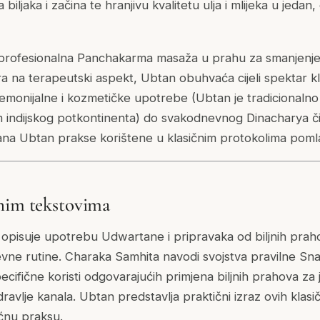
biljaka i začina te hranjivu kvalitetu ulja i mlijeka u jedan,
profesionalna Panchakarma masaža u prahu za smanjenj
a na terapeutski aspekt, Ubtan obuhvaća cijeli spektar 
emonijalne i kozmetičke upotrebe (Ubtan je tradicionaln
jem indijskog potkontinenta) do svakodnevnog Dinacharya č
ana Ubtan prakse korištene u klasičnim protokolima pomla
nim tekstovima
pisuje upotrebu Udwartane i pripravaka od biljnih praho
evne rutine. Charaka Samhita navodi svojstva pravilne Sn
pecifične koristi odgovarajućih primjena biljnih prahova za
dravlje kanala. Ubtan predstavlja praktični izraz ovih klasi
ućnu praksu.