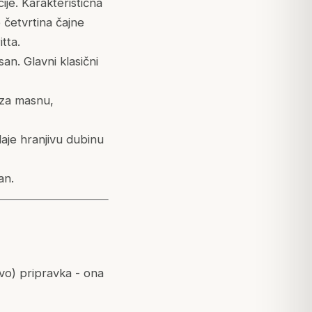
je. Karakteristična
 četvrtina čajne
tta.
an. Glavni klasični
 za masnu,
aje hranjivu dubinu
an.
vo) pripravka - ona