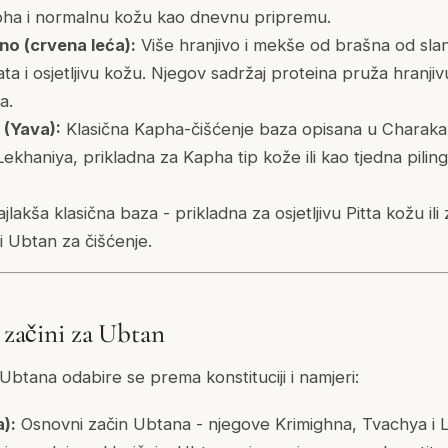
pha i normalnu kožu kao dnevnu pripremu.
o (crvena leća):
Više hranjivo i mekše od brašna od slan
ta i osjetljivu kožu. Njegov sadržaj proteina pruža hranjiv
a.
(Yava):
Klasična Kapha-čišćenje baza opisana u Charaka
 Lekhaniya, prikladna za Kapha tip kože ili kao tjedna pili
jlakša klasična baza - prikladna za osjetljivu Pitta kožu ili 
 Ubtan za čišćenje.
i začini za Ubtan
Ubtana odabire se prema konstituciji i namjeri:
):
Osnovni začin Ubtana - njegove Krimighna, Tvachya i 