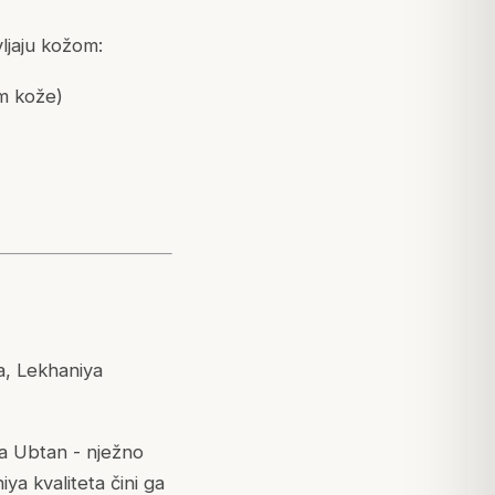
vljaju kožom:
em kože)
a, Lekhaniya
za Ubtan - nježno
ya kvaliteta čini ga