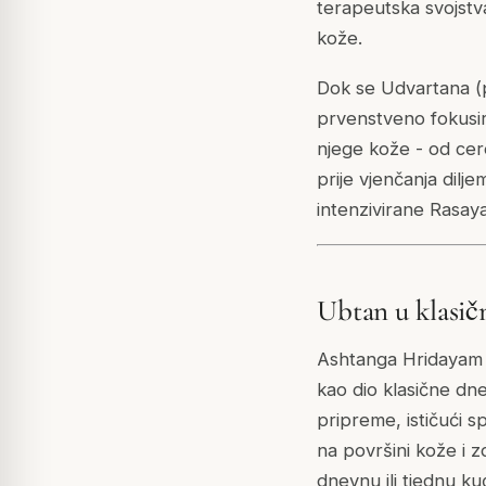
terapeutska svojstva 
kože.
Dok se Udvartana (
prvenstveno fokusir
njege kože - od cer
prije vjenčanja dil
intenzivirane Rasay
Ubtan u klasič
Ashtanga Hridayam o
kao dio klasične dn
pripreme, ističući s
na površini kože i z
dnevnu ili tjednu k