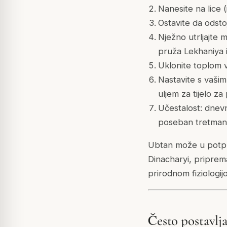
Nanesite na lice 
Ostavite da odsto
Nježno utrljajte m
pruža Lekhaniya i
Uklonite toplom 
Nastavite s vašim
uljem za tijelo za
Učestalost: dnevn
poseban tretman
Ubtan može u potpuno
Dinacharyi, priprem
prirodnom fiziologi
Često postavlja