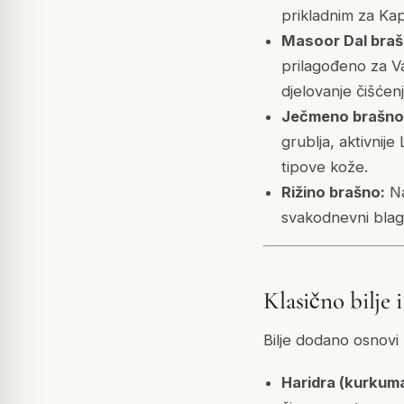
prikladnim za Ka
Masoor Dal brašn
prilagođeno za Va
djelovanje čišćenj
Ječmeno brašno 
grublja, aktivnije
tipove kože.
Rižino brašno:
Na
svakodnevni blagi
Klasično bilje 
Bilje dodano osnovi 
Haridra (kurkuma