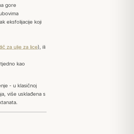
ma gore
rubovima
 eksfolijacije koji
ič za ulje za lice
), ili
 tjedno kao
je - u klasičnoj
a, više usklađena s
ktanata.