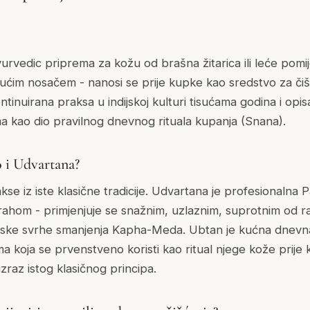
urvedic priprema za kožu od brašna žitarica ili leće pomij
kućim nosačem - nanosi se prije kupke kao sredstvo za čišće
ntinuirana praksa u indijskoj kulturi tisućama godina i opis
a kao dio pravilnog dnevnog rituala kupanja (Snana).
to i Udvartana?
se iz iste klasične tradicije. Udvartana je profesionalna
ahom - primjenjuje se snažnim, uzlaznim, suprotnim od r
ijske svrhe smanjenja Kapha-Meda. Ubtan je kućna dnevna 
ma koja se prvenstveno koristi kao ritual njege kože prije
izraz istog klasičnog principa.