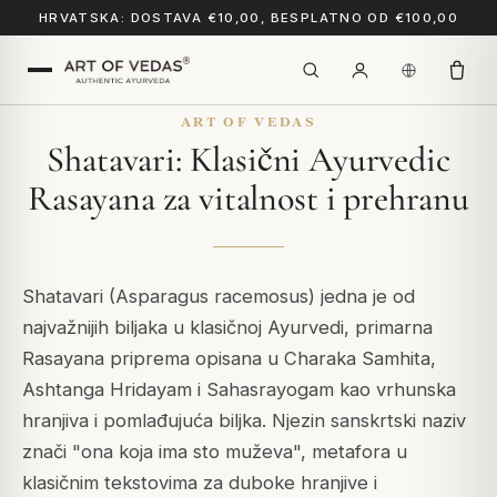
HRVATSKA: DOSTAVA €10,00, BESPLATNO OD €100,00
ART OF VEDAS
Shatavari: Klasični Ayurvedic
Rasayana za vitalnost i prehranu
Shatavari (Asparagus racemosus) jedna je od
najvažnijih biljaka u klasičnoj Ayurvedi, primarna
Rasayana priprema opisana u Charaka Samhita,
Ashtanga Hridayam i Sahasrayogam kao vrhunska
hranjiva i pomlađujuća biljka. Njezin sanskrtski naziv
znači "ona koja ima sto muževa", metafora u
klasičnim tekstovima za duboke hranjive i