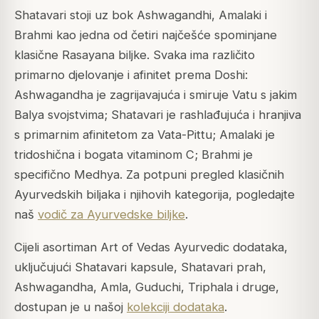
Shatavari stoji uz bok Ashwagandhi, Amalaki i
Brahmi kao jedna od četiri najčešće spominjane
klasične Rasayana biljke. Svaka ima različito
primarno djelovanje i afinitet prema Doshi:
Ashwagandha je zagrijavajuća i smiruje Vatu s jakim
Balya svojstvima; Shatavari je rashlađujuća i hranjiva
s primarnim afinitetom za Vata-Pittu; Amalaki je
tridoshična i bogata vitaminom C; Brahmi je
specifično Medhya. Za potpuni pregled klasičnih
Ayurvedskih biljaka i njihovih kategorija, pogledajte
naš
vodič za Ayurvedske biljke
.
Cijeli asortiman Art of Vedas Ayurvedic dodataka,
uključujući Shatavari kapsule, Shatavari prah,
Ashwagandha, Amla, Guduchi, Triphala i druge,
dostupan je u našoj
kolekciji dodataka
.