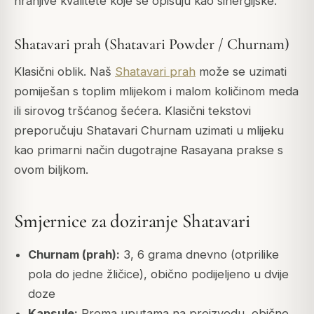
hranjive kvalitete koje se opisuju kao sinergijske.
Shatavari prah (Shatavari Powder / Churnam)
Klasični oblik. Naš
Shatavari prah
može se uzimati
pomiješan s toplim mlijekom i malom količinom meda
ili sirovog tršćanog šećera. Klasični tekstovi
preporučuju Shatavari Churnam uzimati u mlijeku
kao primarni način dugotrajne Rasayana prakse s
ovom biljkom.
Smjernice za doziranje Shatavari
Churnam (prah):
3, 6 grama dnevno (otprilike
pola do jedne žličice), obično podijeljeno u dvije
doze
Kapsule:
Prema uputama na proizvodu, obično