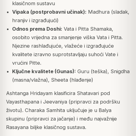
klasičnom sustavu
Vipaka (postprobavni učinak):
Madhura (sladak,
hranjiv i izgrađujući)
Odnos prema Doshi:
Vata i Pitta Shamaka,
osobito vrijedna za smanjenje viška Vata i Pitta.
Njezine rashlađujuće, vlažeće i izgrađujuće
kvalitete izravno suprotstavljaju suhoći Vate i
vrućini Pitte.
Ključne kvalitete (Gunas):
Guru (teška), Snigdha
(masna/vlažna), Sheeta (hlađenje)
Ashtanga Hridayam klasificira Shatavari pod
Vayasthapana i Jeevaniya (pripravci za podršku
životu). Charaka Samhita uključuje je u Balya
skupinu (pripravci za jačanje) i među najvažnije
Rasayana biljke klasičnog sustava.