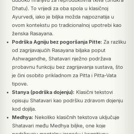
duboko hranjivu za reproduktivna tkiva (Shukra
Dhatu). To vrijedi za oba spola u klasičnoj
Ayurvedi, iako je biljka možda najpoznatija u
ovom kontekstu po tradicionalnoj upotrebi kao
ženska Rasayana.
Podrška Agniju bez pogoršanja Pitte:
Za razliku
od zagrijavajućih Rasayana biljaka poput
Ashwagandhe, Shatavari nježno podržava
probavnu funkciju bez zagrijavanja sustava, što
je čini osobito prikladnom za Pitta i Pitta-Vata
tipove.
Stanya (podrška dojenju):
Klasični tekstovi
opisuju Shatavari kao podršku zdravom dojenju
kod dojilja.
Medhya:
Nekoliko klasičnih tekstova uključuje
Shatavari među Medhya biljke, one koje