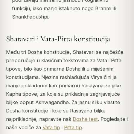
podržavaju mentalnu jasnoću i kognitivnu
funkciju, iako manje istaknuto nego Brahmi ili
Shankhapushpi.
Shatavari i Vata-Pitta konstitucija
Među tri Dosha konstitucije, Shatavari se najčešće
preporučuje u klasičnim tekstovima za Vata i Pitta
tipove, bilo kao primarna Dosha ili u miješanim
konstitucijama. Njezina rashlađujuća Virya čini je
manje prikladnom kao primarnu Rasayana za jake
Kapha tipove, za koje su prikladnije zagrijavajuće
biljke poput Ashwagandhe. Za jasnu sliku vlastite
Dosha konstitucije i koje su Rasayana biljke
najprikladnije, napravite naš
Dosha test
. Pogledajte i
naše vodiče za
Vata tip
i
Pitta tip
.