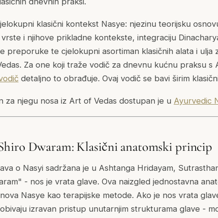
lasičnih dnevnih praksi.
jelokupni klasični kontekst Nasye: njezinu teorijsku osnov
e vrste i njihove prikladne kontekste, integraciju Dinacha
e preporuke te cjelokupni asortiman klasičnih alata i ulja
Vedas. Za one koji traže vodič za dnevnu kućnu praksu s
vodič
detaljno to obrađuje. Ovaj vodič se bavi širim klasič
n za njegu nosa iz Art of Vedas dostupan je u
Ayurvedic N
hiro Dwaram: Klasični anatomski princip
zjava o Nasyi sadržana je u Ashtanga Hridayam, Sutrasthan
waram"
- nos je vrata glave. Ova naizgled jednostavna ana
osnova Nasye kao terapijske metode. Ako je nos vrata glave
bivaju izravan pristup unutarnjim strukturama glave - mo