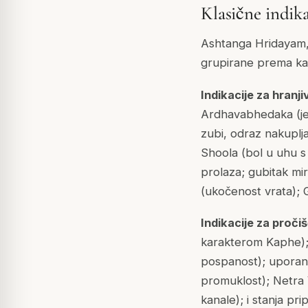
Klasične indika
Ashtanga Hridayam, 
grupirane prema kateg
Indikacije za hranj
Ardhavabhedaka (jed
zubi, odraz nakuplj
Shoola (bol u uhu s
prolaza; gubitak mi
(ukočenost vrata); G
Indikacije za proč
karakterom Kaphe); 
pospanost); uporan p
promuklost); Netra V
kanale); i stanja pr