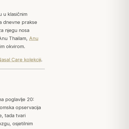
u u klasičnim
rya dnevne prakse
 za njegu nosa
 Anu Thailam,
Anu
nim okvirom.
asal Care kolekciji
.
a poglavlje 20:
tomska opservacija
, tada tvari
zgu, osjetilnim