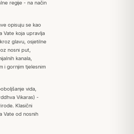
lne regije - na način
lave opisuju se kao
a Vate koja upravlja
roz glavu, osjetilne
roz nosni put,
ijalnih kanala,
m i gornjim tjelesnim
poboljšanje vida,
urddhva Vikaras) -
irode. Klasični
a Vate od nosnih