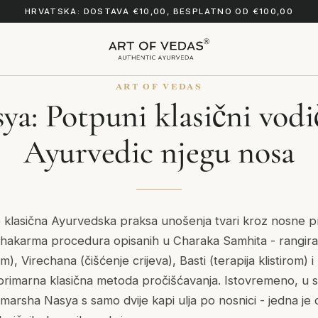
HRVATSKA: DOSTAVA €10,00, BESPLATNO OD €100,00
ART OF VEDAS
ya: Potpuni klasični vodi
Ayurvedic njegu nosa
 klasična Ayurvedska praksa unošenja tvari kroz nosne pr
chakarma procedura opisanih u Charaka Samhita - rangir
m), Virechana (čišćenje crijeva), Basti (terapija klistirom
primarna klasična metoda pročišćavanja. Istovremeno, u svo
marsha Nasya s samo dvije kapi ulja po nosnici - jedna je o