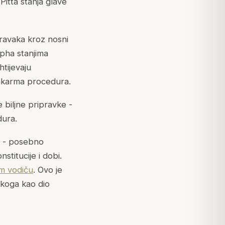
Pitta stanja glave
pravaka kroz nosni
apha stanjima
htijevaju
chakarma procedura.
biljne pripravke -
dura.
 - posebno
stitucije i dobi.
m vodiču
. Ovo je
akoga kao dio