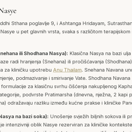
 Nasye
ddhi Sthana poglavlje 9, i Ashtanga Hridayam, Sutrasthan
je Nasye u pet glavnih vrsta, svaka s različitom terapijskom 
nehana ili Shodhana Nasya):
Klasična Nasya na bazi ulja -
aze radi hranjenja (Snehana) ili pročišćavanja (Shodhana).
ja za kliničku upotrebu
Anu Thailam
. Snehana Navana unos
jenje, podmazivanje i smirivanje Vate. Shodhana Navana
će formulacije za klasičnu svrhu čišćenja nakupljenog Kapha 
ategorije, podvrste Pratimarsha (dnevna, nježna, 2 kapi p
čina) odražavaju razliku između kućne prakse i kliničke P
Nasya na bazi soka):
Unošenje svježih biljnih sokova ili 
je intenzivniji oblik Nasye rezerviran za kliničke kontek