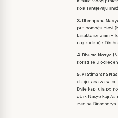
kvalificiranog prakt
koja zahtijevaju sna
3. Dhmapana Nasya
put pomoću cijevi (
karakteriziranim vrlo
najprodiruće Tikshna
4. Dhuma Nasya (N
koristi se u određen
5. Pratimarsha Nas
dizajnirana za samos
Dvije kapi ulja po 
oblik Nasye koji As
idealne Dinacharya.