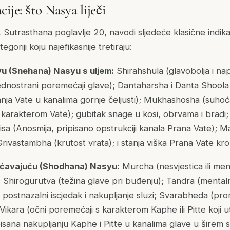
cije: što Nasya liječi
Sutrasthana poglavlje 20, navodi sljedeće klasične indika
oriji koju najefikasnije tretiraju:
ivu (Snehana) Nasyu s uljem:
Shirahshula (glavobolja i nap
nostrani poremećaji glave); Dantaharsha i Danta Shoola (o
anja Vate u kanalima gornje čeljusti); Mukhashosha (suhoć
 karakterom Vate); gubitak snage u kosi, obrvama i bradi
risa (Anosmija, pripisano opstrukciji kanala Prana Vate);
rivastambha (krutost vrata); i stanja viška Prana Vate kro
išćavajuću (Shodhana) Nasyu:
Murcha (nesvjestica ili men
Shirogurutva (težina glave pri buđenju); Tandra (mentaln
ostnazalni iscjedak i nakupljanje sluzi; Svarabheda (prom
ikara (očni poremećaji s karakterom Kaphe ili Pitte koji u
ipisana nakupljanju Kaphe i Pitte u kanalima glave u širem s