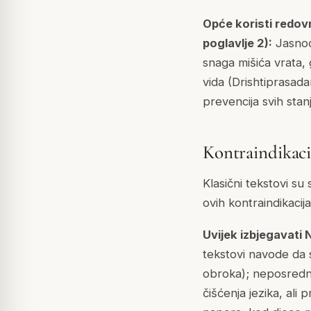
Opće koristi redo
poglavlje 2):
Jasnoća
snaga mišića vrata, 
vida (Drishtiprasad
prevencija svih sta
Kontraindikaci
Klasični tekstovi su
ovih kontraindikacij
Uvijek izbjegavati
tekstovi navode da s
obroka); neposredno 
čišćenja jezika, ali 