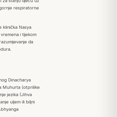
 za stariju djecu uz
gornje respiratorne
e klinička Nasya
g vremena i tijekom
razumijevanje da
edura.
pnog Dinacharya
ma Muhurta (otprilike
nje jezika (Jihva
e uljem ili biljni
m Abhyanga