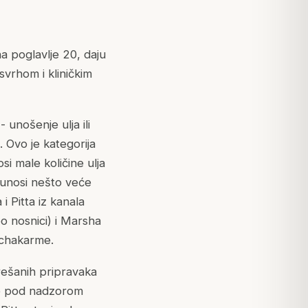
a poglavlje 20, daju
svrhom i kliničkim
 unošenje ulja ili
 Ovo je kategorija
i male količine ulja
 unosi nešto veće
i Pitta iz kanala
o nosnici) i Marsha
anchakarme.
prešanih pripravaka
ste pod nadzorom