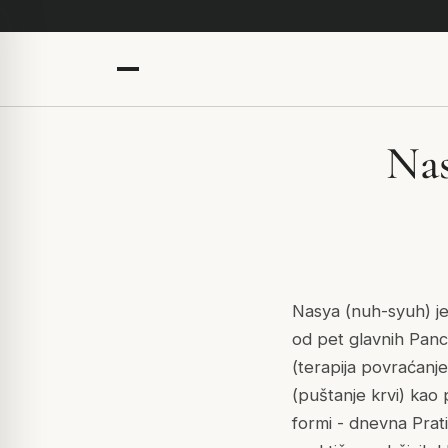
Nas
Nasya (nuh-syuh) je
od pet glavnih Pan
(terapija povraćanje
(puštanje krvi) kao 
formi - dnevna Prati