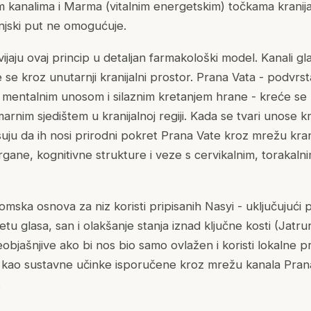
m kanalima i Marma (vitalnim energetskim) točkama kranija
anjski put ne omogućuje.
zvijaju ovaj princip u detaljan farmakološki model. Kanali g
e se kroz unutarnji kranijalni prostor. Prana Vata - podvrst
 mentalnim unosom i silaznim kretanjem hrane - kreće se k
marnim sjedištem u kranijalnoj regiji. Kada se tvari unose k
isuju da ih nosi prirodni pokret Prana Vate kroz mrežu kran
rgane, kognitivne strukture i veze s cervikalnim, torakalni
omska osnova za niz koristi pripisanih Nasyi - uključujući 
tetu glasa, san i olakšanje stanja iznad ključne kosti (Jatr
neobjašnjive ako bi nos bio samo ovlažen i koristi lokalne pr
a kao sustavne učinke isporučene kroz mrežu kanala Pran
.