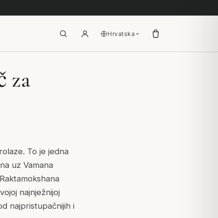
Hrvatska
č za
olaze. To je jedna
ana uz Vamana
) i Raktamokshana
joj najnježnijoj
d najpristupačnijih i