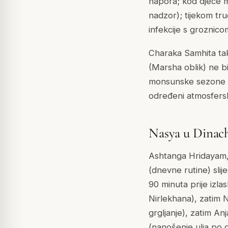
napora; kod djece m
nadzor); tijekom tr
infekcije s groznico
Charaka Samhita tak
(Marsha oblik) ne bi
monsunske sezone u
određeni atmosfersk
Nasya u Dinach
Ashtanga Hridayam,
(dnevne rutine) slij
90 minuta prije izla
Nirlekhana), zatim N
grgljanje), zatim An
(nanošenje ulja po ci