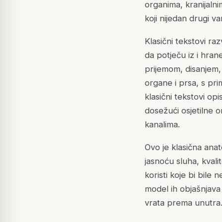
organima, kranijalni
koji nijedan drugi v
Klasični tekstovi ra
da potječu iz i hran
prijemom, disanjem,
organe i prsa, s pri
klasični tekstovi op
dosežući osjetilne o
kanalima.
Ovo je klasična anat
jasnoću sluha, kvali
koristi koje bi bile 
model ih objašnjav
vrata prema unutra