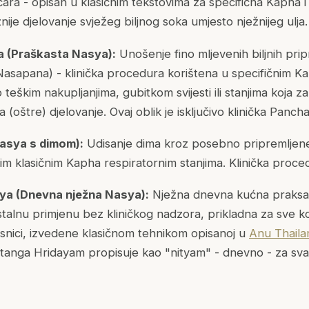
ičara - opisan u klasičnim tekstovima za specifična Kapha i 
žnije djelovanje svježeg biljnog soka umjesto nježnijeg ulja.
 (Praškasta Nasya):
Unošenje fino mljevenih biljnih pri
Nasapana) - klinička procedura korištena u specifičnim K
 teškim nakupljanjima, gubitkom svijesti ili stanjima koja za
 (oštre) djelovanje. Ovaj oblik je isključivo klinička Pan
asya s dimom):
Udisanje dima kroz posebno pripremljene 
im klasičnim Kapha respiratornim stanjima. Klinička proce
ya (Dnevna nježna Nasya):
Nježna dnevna kućna praksa
talnu primjenu bez kliničkog nadzora, prikladna za sve kon
nosnici, izvedene klasičnom tehnikom opisanoj u
Anu Thaila
htanga Hridayam propisuje kao "nityam" - dnevno - za sv