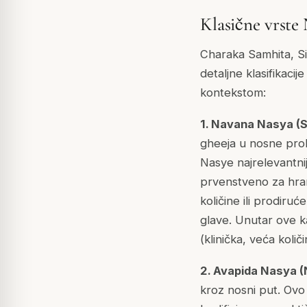
Klasične vrste
Charaka Samhita, Si
detaljne klasifikaci
kontekstom:
1. Navana Nasya (S
gheeja u nosne prol
Nasye najrelevantni
prvenstveno za hran
količine ili prodiru
glave. Unutar ove k
(klinička, veća koli
2. Avapida Nasya (
kroz nosni put. Ovo 