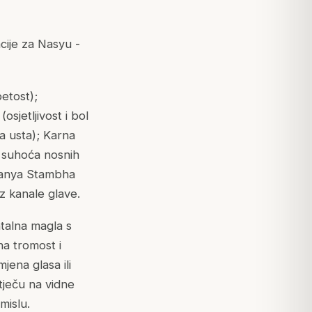
cije za Nasyu -
etost);
sjetljivost i bol
a usta); Karna
; suhoća nosnih
 Manya Stambha
z kanale glave.
talna magla s
a tromost i
jena glasa ili
tječu na vidne
mislu.