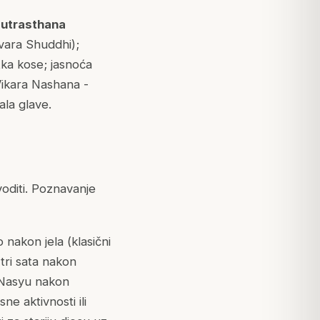
Sutrasthana
Svara Shuddhi);
tka kose; jasnoća
Vikara Nashana -
ala glave.
voditi. Poznavanje
nakon jela (klasični
tri sata nakon
i Nasyu nakon
ne aktivnosti ili