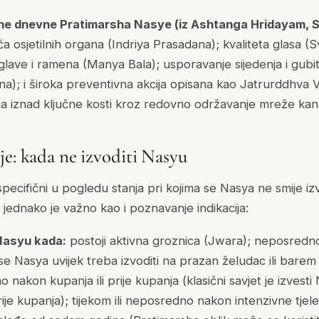
vne dnevne Pratimarsha Nasye (iz Ashtanga Hridayam, 
 osjetilnih organa (Indriya Prasadana); kvaliteta glasa (
glave i ramena (Manya Bala); usporavanje sijedenja i gubi
ana); i široka preventivna akcija opisana kao Jatrurddhva 
nja iznad ključne kosti kroz redovno održavanje mreže kan
je: kada ne izvoditi Nasyu
 specifični u pogledu stanja pri kojima se Nasya ne smije iz
a jednako je važno kao i poznavanje indikacija:
 Nasyu kada:
postoji aktivna groznica (Jwara); neposredno 
e Nasya uvijek treba izvoditi na prazan želudac ili barem 
nakon kupanja ili prije kupanja (klasični savjet je izvest
prije kupanja); tijekom ili neposredno nakon intenzivne tjeles