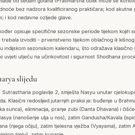
lađe od sedam godina (Pratimarsha oblik može se koristiti
udnoće bez nadzora kvalificiranog praktičara; kod akutne 
m; i kod nedavne ozljede glave.
ođer opisuje specifične sezonske periode tijekom kojih s
 trebala izvoditi - prvenstveno tijekom oblačnog ili kišno
 indijskom sezonskom kalendaru, što odražava klasično 
i uvjeti utječu na učinkovitost i sigurnost Shodhana proc
arya slijedu
 Sutrasthana poglavlje 2, smješta Nasyu unutar cjeloku
eda. Klasični redoslijed jutarnjih praksi je: buđenje u Brah
ska sunca), eliminacija, pranje zubi (Danta Dhavana) i čišće
asya (nanošenje ulja u nos), zatim Gandusha/Kavala (ispiranj
jana (njega očiju), zatim tjelesna vježba (Vyayama), zati
jelom tijelu), zatim kupanje.