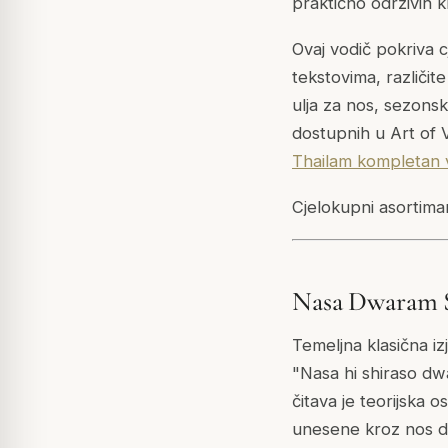
praktično održivih k
Ovaj vodič pokriva c
tekstovima, različit
ulja za nos, sezonsk
dostupnih u Art of 
Thailam kompletan 
Cjelokupni asortima
Nasa Dwaram S
Temeljna klasična i
"Nasa hi shiraso d
čitava je teorijska 
unesene kroz nos do