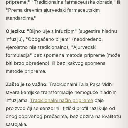
pripreme," "Tradicionalna farmaceutska obrada," ili
"Prema drevnim ajurvedski farmaceutskim
standardima."
O jeziku:
"Biljno ulje s infuzijom" (sugestira hladnu
infuziju), "Obogaćeno biljem" (neodređeno,
vjerojatno nije tradicionalno), "Ajurvedski
formulacija" bez spomena metode pripreme (može
biti brzo obrađeno), ili bez ikakvog spomena
metode pripreme.
Zašto je to važno:
Tradicionalni Taila Paka Vidhi
stvara kemijske transformacije nemoguće hladnim
infuzijama.
Tradicionalni način pripreme
daje
proizvod čiji se senzorni i fizički profil razlikuje od
onog dobivenog prečacima, bez obzira na kvalitetu
sastojaka.