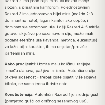
Razred 2 ima jasan biljni miris, ali možda manje
složen, s prisutnim kamforom. Pojednostavljeni
Razred 3 ima jednostavan biljni miris (možda 2-3
dominantne note), lagani kamfor ako uopće, i
dominantnije sezamovo ulje. Lošiji Razred 4-5 miriše
gotovo isključivo po sezamovom ulju, može imati
dodana eterična ulja (lavanda, metvica, eukaliptus)
za lažni biljni karakter, ili ima umjetan/previše
parfemiran miris.
Kako procijeniti:
Uzmite malu količinu, utrljajte
između dlanova, pažljivo mirisnite. Autentično ulje
otkriva složenost - trebali biste osjetiti više slojeva
biljaka, ne samo jednu ili dvije note.
Konstistencija:
Autentični Razred 1 je srednje gust
(primjetno gušći od običnog sezamovog ulja),