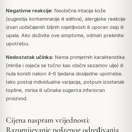
Negativne reakcije:
Neobična iritacija kože
(sugestija kontaminacije ili aditiva), alergijske reakcije
izvan uobičajenih biljnih osjetljivosti ili uporan osip ili
upala. Ako doživite ove simptome, odmah prekinite
upotrebu.
Nedostatak učinka:
Nema primjetnih karakteristika
(miriše i osjeća se točno kao obični sezamov ulje) ili
nula koristi nakon 4-6 tjedana dosljedne upotrebe.
Iako postoji individualna varijacija, potpuni izostanak
topline, mirisa ili učinaka sugerira inferioran
proizvod.
Cijena naspram vrijednosti:
Razumijevanje poštenog određivanja