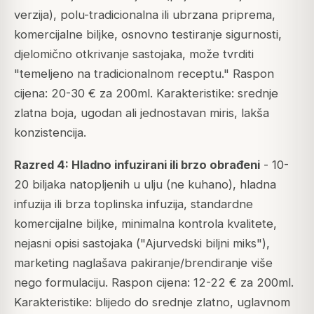
verzija), polu-tradicionalna ili ubrzana priprema,
komercijalne biljke, osnovno testiranje sigurnosti,
djelomično otkrivanje sastojaka, može tvrditi
"temeljeno na tradicionalnom receptu." Raspon
cijena: 20-30 € za 200ml. Karakteristike: srednje
zlatna boja, ugodan ali jednostavan miris, lakša
konzistencija.
Razred 4: Hladno infuzirani ili brzo obrađeni
- 10-
20 biljaka natopljenih u ulju (ne kuhano), hladna
infuzija ili brza toplinska infuzija, standardne
komercijalne biljke, minimalna kontrola kvalitete,
nejasni opisi sastojaka ("Ajurvedski biljni miks"),
marketing naglašava pakiranje/brendiranje više
nego formulaciju. Raspon cijena: 12-22 € za 200ml.
Karakteristike: blijedo do srednje zlatno, uglavnom