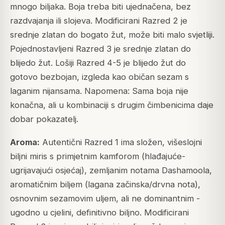
mnogo biljaka. Boja treba biti ujednačena, bez
razdvajanja ili slojeva. Modificirani Razred 2 je
srednje zlatan do bogato žut, može biti malo svjetliji.
Pojednostavljeni Razred 3 je srednje zlatan do
blijedo žut. Lošiji Razred 4-5 je blijedo žut do
gotovo bezbojan, izgleda kao običan sezam s
laganim nijansama. Napomena: Sama boja nije
konačna, ali u kombinaciji s drugim čimbenicima daje
dobar pokazatelj.
Aroma:
Autentični Razred 1 ima složen, višeslojni
biljni miris s primjetnim kamforom (hlađajuće-
ugrijavajući osjećaj), zemljanim notama Dashamoola,
aromatičnim biljem (lagana začinska/drvna nota),
osnovnim sezamovim uljem, ali ne dominantnim -
ugodno u cjelini, definitivno biljno. Modificirani