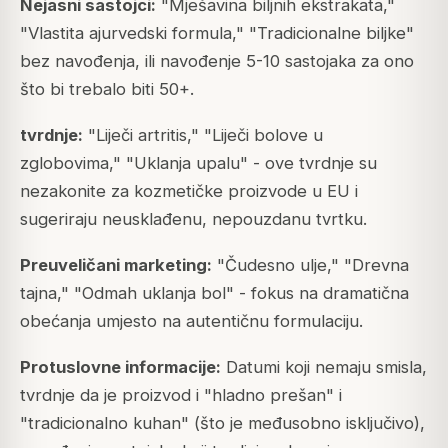
Nejasni sastojci:
"Mješavina biljnih ekstrakata,"
"Vlastita ajurvedski formula," "Tradicionalne biljke"
bez navođenja, ili navođenje 5-10 sastojaka za ono
što bi trebalo biti 50+.
tvrdnje:
"Liječi artritis," "Liječi bolove u
zglobovima," "Uklanja upalu" - ove tvrdnje su
nezakonite za kozmetičke proizvode u EU i
sugeriraju neusklađenu, nepouzdanu tvrtku.
Preuveličani marketing:
"Čudesno ulje," "Drevna
tajna," "Odmah uklanja bol" - fokus na dramatična
obećanja umjesto na autentičnu formulaciju.
Protuslovne informacije:
Datumi koji nemaju smisla,
tvrdnje da je proizvod i "hladno prešan" i
"tradicionalno kuhan" (što je međusobno isključivo),