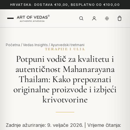
HRVATSKA: DOSTAVA €10,00, BESPLATNO OD €100,00
Početna
/
Vedas Insights
/
Ayurvedski tretmani
TERAPIJE I ULJA
Potpuni vodič za kvalitetu i
autentičnost Mahanarayana
Thailam: Kako prepoznati
originalne proizvode i izbjeći
krivotvorine
Zadnje ažuriranje: 9. veljače 2026. | Vrijeme čitanja: