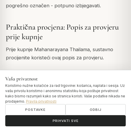
pogrešno označen - potpuno izbjegavati.
Praktična procjena: Popis za provjeru
prije kupnje
Prije kupnje Mahanarayana Thailama, sustavno
procijenite koristeći ovaj popis za provjeru.
Popis za provjeru prije online kupnje (prije
Vaša privatnost
dodavanja u košaricu)
Koristimo nužne kolačiće za rad trgovine: košarica, naplata i sesija. Uz
vašu privolu koristimo i anonimnu statistiku koja poštuje privatnost
Pregled popisa sastojaka:
Navodi najmanje 45+
kako bismo razumjeli kako se stranica koristi. Vaše podatke nikada ne
prodajemo.
Pravila privatnosti
specifičnih biljaka (idealno 50-57), uključuje
POSTAVKE
ODBIJ
Dashamoolu (10 korijena), uključuje Ashwagandhu,
Balu, Shatavari, specificira bazu od sezamovog ulja,
ॐ
Trebate pomoć?
PRIHVATI SVE
spominje kamfor i daje botanička imena ili jasne