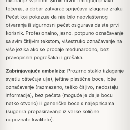
oksidacije svjetlom. Široki otvor omogućuje lako
točenje, a dobar zatvarač sprječava izlaganje zraku.
Pečat koji pokazuje da nije bilo neovlaštenog
otvaranja ili sigurnosni pečat osigurava da ste prvi
korisnik. Profesionalno, jasno, potpuno označavanje
sa svim čitljivim tekstom, višestruko označavanje na
više jezika ako se prodaje međunarodno, bez
pravopisnih pogrešaka ili grešaka.
Zabrinjavajuća ambalaža:
Prozirno staklo (izlaganje
svjetlu oštećuje ulje), jeftine plastične boce, loše
označavanje (razmazano, teško čitljivo, nedostaju
informacije), bez pečata (moguće je da je bocu
netko otvorio) ili generičke boce s naljepnicama
(sugerira prepakiravanje iz velike količine
nepoznate kvalitete).