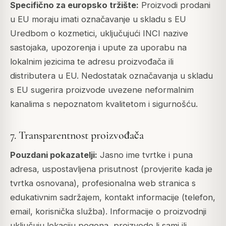
Specifično za europsko tržište:
Proizvodi prodani
u EU moraju imati označavanje u skladu s EU
Uredbom o kozmetici, uključujući INCI nazive
sastojaka, upozorenja i upute za uporabu na
lokalnim jezicima te adresu proizvođača ili
distributera u EU. Nedostatak označavanja u skladu
s EU sugerira proizvode uvezene neformalnim
kanalima s nepoznatom kvalitetom i sigurnošću.
7. Transparentnost proizvođača
Pouzdani pokazatelji:
Jasno ime tvrtke i puna
adresa, uspostavljena prisutnost (provjerite kada je
tvrtka osnovana), profesionalna web stranica s
edukativnim sadržajem, kontakt informacije (telefon,
email, korisnička služba). Informacije o proizvodnji
uključuju lokaciju pogona, proizvode li sami ili