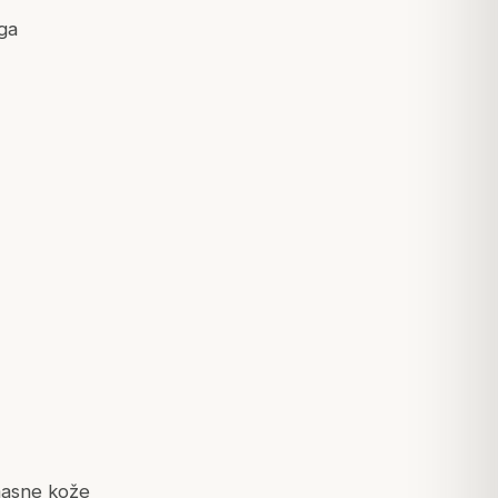
nga
masne kože