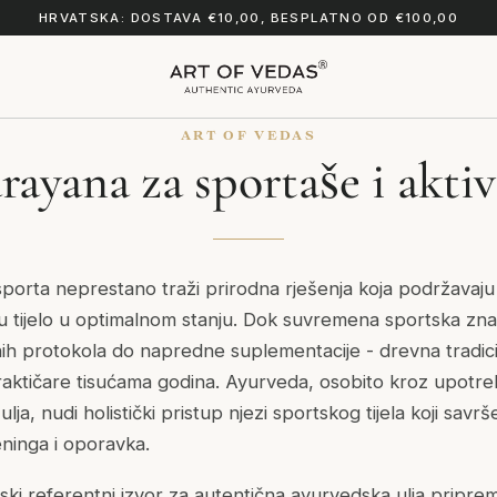
HRVATSKA: DOSTAVA €10,00, BESPLATNO OD €100,00
ART OF VEDAS
ayana za sportaše i aktiv
porta neprestano traži prirodna rješenja koja podržavaju
u tijelo u optimalnom stanju. Dok suvremena sportska zna
nih protokola do napredne suplementacije - drevna tradici
aktičare tisućama godina. Ayurveda, osobito kroz upotre
 ulja, nudi holistički pristup njezi sportskog tijela koji sa
ninga i oporavka.
ski referentni izvor za autentična ayurvedska ulja pripr