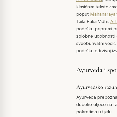
klasičnim tekstovim
poput
Mahanarayan
Taila Paka Vidhi,
Art
podršku pripremi pr
zglobne udobnosti -
sveobuhvatni vodič i
podršku održivoj iz
Ayurveda i spo
Ayurvedsko razumi
Ayurveda prepoznaje 
duboko utječe na ra
pokretima u tijelu.