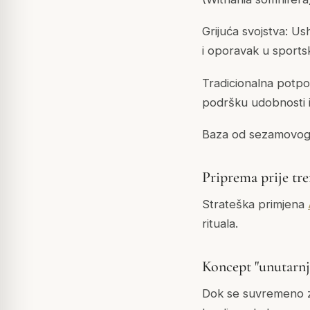
Grijuća svojstva: Us
i oporavak u sports
Tradicionalna potpo
podršku udobnosti i 
Baza od sezamovog u
Priprema prije tr
Strateška primjena
rituala.
Koncept "unutarnj
Dok se suvremeno z