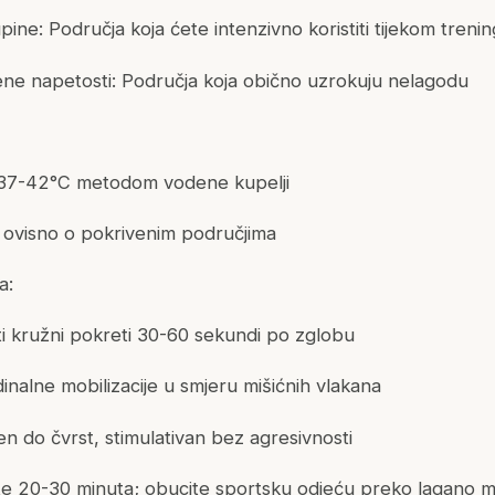
pine: Područja koja ćete intenzivno koristiti tijekom treni
ene napetosti: Područja koja obično uzrokuju nelagodu
a: 37-42°C metodom vodene kupelji
l ovisno o pokrivenim područjima
a:
ti kružni pokreti 30-60 sekundi po zglobu
dinalne mobilizacije u smjeru mišićnih vlakana
en do čvrst, stimulativan bez agresivnosti
ite 20-30 minuta; obucite sportsku odjeću preko lagano 