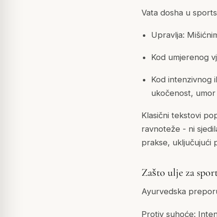
Vata dosha u sport
Upravlja: Mišićni
Kod umjerenog vje
Kod intenzivnog i
ukočenost, umor 
Klasični tekstovi p
ravnoteže - ni sjedi
prakse, uključujući p
Zašto ulje za spor
Ayurvedska preporuk
Protiv suhoće: Inten