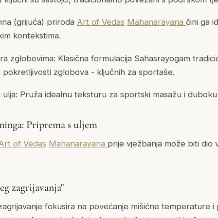
hna (grijuća) priroda
Art of Vedas
Mahanarayana
čini ga 
kim kontekstima.
ra zglobovima: Klasična formulacija Sahasrayogam tradicio
pokretljivosti zglobova - ključnih za sportaše.
lja: Pruža idealnu teksturu za sportski masažu i duboku 
eninga: Priprema s uljem
Art of Vedas
Mahanarayana
prije vježbanja može biti dio
eg zagrijavanja"
agrijavanje fokusira na povećanje mišićne temperature i