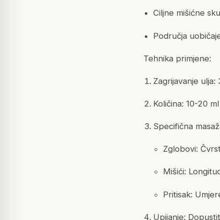
Ciljne mišićne sku
Područja uobičaj
Tehnika primjene:
Zagrijavanje ulj
Količina: 10-20 m
Specifična masaž
Zglobovi: Čvrs
Mišići: Longitu
Pritisak: Umjer
Upijanje: Dopust