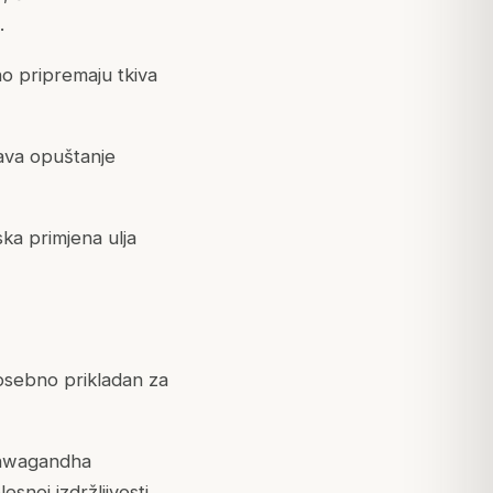
.
no pripremaju tkiva
ava opuštanje
ska primjena ulja
osebno prikladan za
Ashwagandha
snoj izdržljivosti.