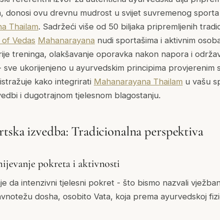
a, donosi ovu drevnu mudrost u svijet suvremenog sporta
a Thailam
. Sadržeći više od 50 biljaka pripremljenih tr
 of Vedas
Mahanarayana
nudi sportašima i aktivnim osoba
ije treninga, olakšavanje oporavka nakon napora i održav
 sve ukorijenjeno u ayurvedskim principima provjerenim s
stražuje kako integrirati
Mahanarayana Thailam
u vašu sp
vedbi i dugotrajnom tjelesnom blagostanju.
rtska izvedba: Tradicionalna perspektiva
jevanje pokreta i aktivnosti
da intenzivni tjelesni pokret - što bismo nazvali vježban
vnotežu dosha, osobito Vata, koja prema ayurvedskoj fiziol