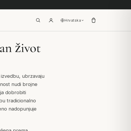
Hrvatska
an život
 izvedbu, ubrzavaju
nost nudi brojne
ja dobrobiti
bu tradicionalno
vršeno nadopunjuje
emljena prema