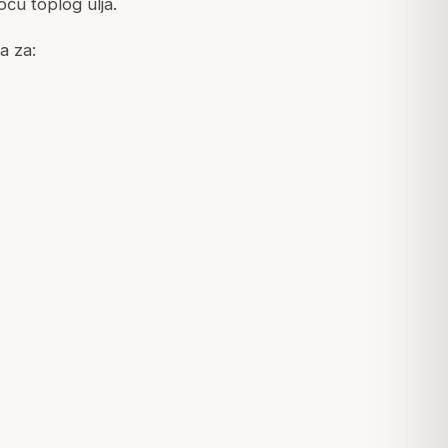
ću toplog ulja.
a za: