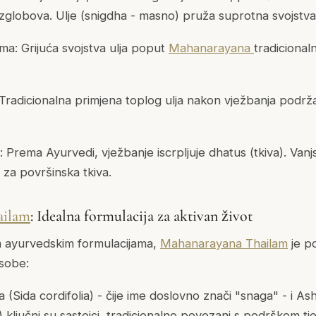
 zglobova. Ulje (snigdha - masno) pruža suprotna svojstva
ema: Grijuća svojstva ulja poput
Mahanarayana
tradicional
radicionalna primjena toplog ulja nakon vježbanja podrž
: Prema Ayurvedi, vježbanje iscrpljuje dhatus (tkiva). Vanj
 za površinska tkiva.
ailam
: Idealna formulacija za aktivan život
m ayurvedskim formulacijama,
Mahanarayana Thailam
je p
osobe:
ala (Sida cordifolia) - čije ime doslovno znači "snaga" - i 
 ključni su sastojci, tradicionalno povezani s podrškom tjele