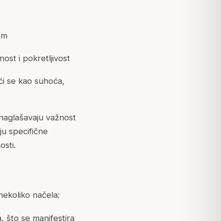
om
ost i pokretljivost
ći se kao suhoća,
 naglašavaju važnost
ju specifične
osti.
nekoliko načela:
, što se manifestira