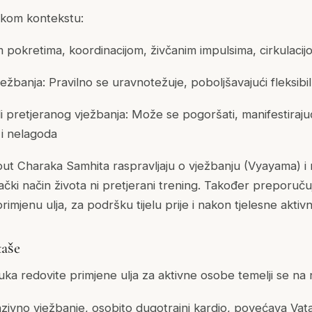
skom kontekstu:
m pokretima, koordinacijom, živčanim impulsima, cirkulacij
žbanja: Pravilno se uravnotežuje, poboljšavajući fleksibiln
li pretjeranog vježbanja: Može se pogoršati, manifestiraju
i nelagoda
oput Charaka Samhita raspravljaju o vježbanju (Vyayama) i
lački način života ni pretjerani trening. Također preporuču
rimjenu ulja, za podršku tijelu prije i nakon tjelesne aktivn
taše
a redovite primjene ulja za aktivne osobe temelji se na 
zivno vježbanje, osobito dugotrajni kardio, povećava Vata