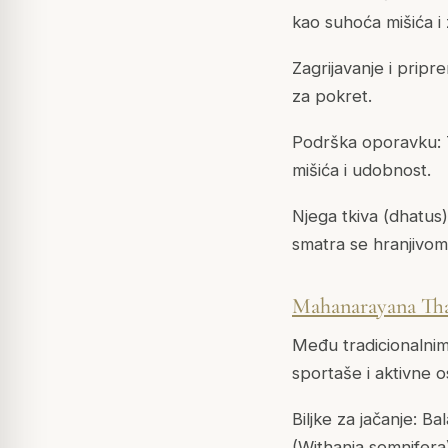
kao suhoća mišića i
Zagrijavanje i pripr
za pokret.
Podrška oporavku: T
mišića i udobnost.
Njega tkiva (dhatus)
smatra se hranjivom
Mahanarayana Th
Među tradicionalni
sportaše i aktivne 
Biljke za jačanje: B
(Withania somnifera)