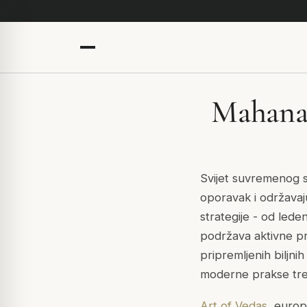
Mahanar
Svijet suvremenog s
oporavak i održavaj
strategije - od lede
podržava aktivne pr
pripremljenih biljnih
moderne prakse tre
Art of Vedas
, europ