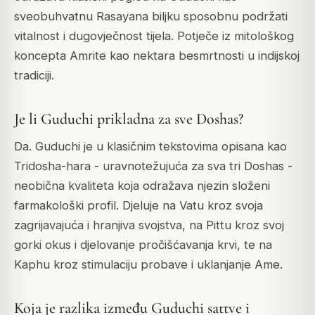
sveobuhvatnu Rasayana biljku sposobnu podržati
vitalnost i dugovječnost tijela. Potječe iz mitološkog
koncepta Amrite kao nektara besmrtnosti u indijskoj
tradiciji.
Je li Guduchi prikladna za sve Doshas?
Da. Guduchi je u klasičnim tekstovima opisana kao
Tridosha-hara - uravnotežujuća za sva tri Doshas -
neobična kvaliteta koja odražava njezin složeni
farmakološki profil. Djeluje na Vatu kroz svoja
zagrijavajuća i hranjiva svojstva, na Pittu kroz svoj
gorki okus i djelovanje pročišćavanja krvi, te na
Kaphu kroz stimulaciju probave i uklanjanje Ame.
Koja je razlika između Guduchi sattve i