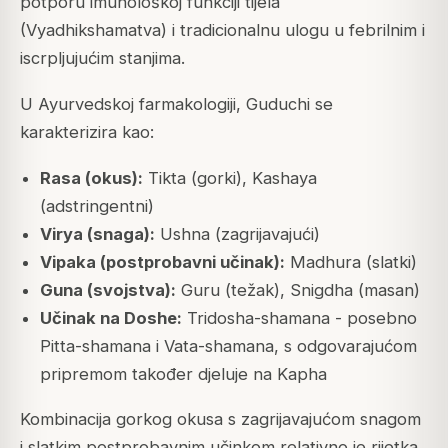
potporu imunološkoj funkciji tijela
(Vyadhikshamatva) i tradicionalnu ulogu u febrilnim i
iscrpljujućim stanjima.
U Ayurvedskoj farmakologiji, Guduchi se
karakterizira kao:
Rasa (okus):
Tikta (gorki), Kashaya
(adstringentni)
Virya (snaga):
Ushna (zagrijavajući)
Vipaka (postprobavni učinak):
Madhura (slatki)
Guna (svojstva):
Guru (težak), Snigdha (masan)
Učinak na Doshe:
Tridosha-shamana - posebno
Pitta-shamana i Vata-shamana, s odgovarajućom
pripremom također djeluje na Kapha
Kombinacija gorkog okusa s zagrijavajućom snagom
i slatkim postprobavnim učinkom relativno je rijetka