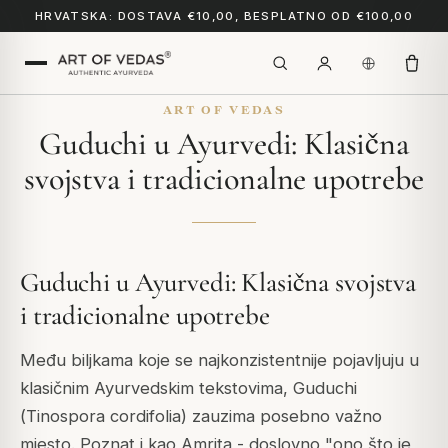
HRVATSKA: DOSTAVA €10,00, BESPLATNO OD €100,00
ART OF VEDAS
Guduchi u Ayurvedi: Klasična
svojstva i tradicionalne upotrebe
Guduchi u Ayurvedi: Klasična svojstva
i tradicionalne upotrebe
Među biljkama koje se najkonzistentnije pojavljuju u
klasičnim Ayurvedskim tekstovima, Guduchi
(
Tinospora cordifolia
) zauzima posebno važno
mjesto. Poznat i kao Amrita - doslovno "ono što je