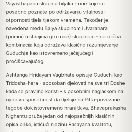
Vayasthapana skupinu biljaka - one koje su
posebno poznate po održavanju vitalnosti i
otpornosti tijela tijekom vremena. Također je
navedena među Balya skupinom i Jvarahara
(pomoć u stanjima groznice) skupinom - neobična
kombinacija koja odražava klasično razumijevanje
Guduchija kao istovremeno jačajućeg i
pročišćavajućeg.
Ashtanga Hridayam Vagbhate opisuje Guduchi kao
Tridosha-hara - sposoban djelovati na sve tri Doshe
kada se pravilno koristi - s posebnim naglaskom na
njegovu sposobnost da djeluje na Pitta-povezane
tegobe dok istovremeno hrani tkiva. Bhavaprakasha
Nighantu pruža jedan od najopsežnijih klasičnih
opisa biljke, ističući njezinu Rasayana kvalitetu,