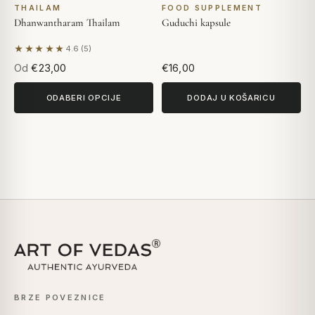
THAILAM
FOOD SUPPLEMENT
Dhanwantharam Thailam
Guduchi kapsule
★★★★★
4.6 (5)
Na temelju 5 recenzija
Od
€23,00
€16,00
ODABERI OPCIJE
DODAJ U KOŠARICU
BRZE POVEZNICE