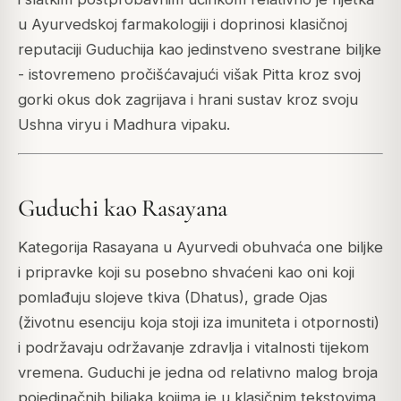
u Ayurvedskoj farmakologiji i doprinosi klasičnoj
reputaciji Guduchija kao jedinstveno svestrane biljke
- istovremeno pročišćavajući višak Pitta kroz svoj
gorki okus dok zagrijava i hrani sustav kroz svoju
Ushna viryu i Madhura vipaku.
Guduchi kao Rasayana
Kategorija Rasayana u Ayurvedi obuhvaća one biljke
i pripravke koji su posebno shvaćeni kao oni koji
pomlađuju slojeve tkiva (Dhatus), grade Ojas
(životnu esenciju koja stoji iza imuniteta i otpornosti)
i podržavaju održavanje zdravlja i vitalnosti tijekom
vremena. Guduchi je jedna od relativno malog broja
pojedinačnih biljaka kojima je u klasičnim tekstovima