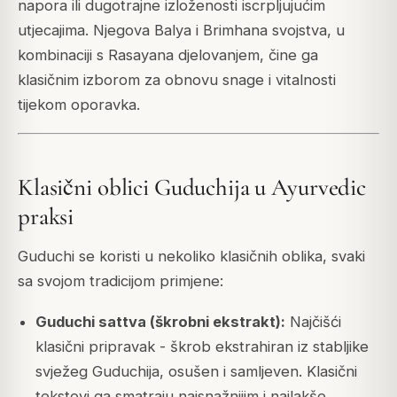
napora ili dugotrajne izloženosti iscrpljujućim
utjecajima. Njegova Balya i Brimhana svojstva, u
kombinaciji s Rasayana djelovanjem, čine ga
klasičnim izborom za obnovu snage i vitalnosti
tijekom oporavka.
Klasični oblici Guduchija u Ayurvedic
praksi
Guduchi se koristi u nekoliko klasičnih oblika, svaki
sa svojom tradicijom primjene:
Guduchi sattva (škrobni ekstrakt):
Najčišći
klasični pripravak - škrob ekstrahiran iz stabljike
svježeg Guduchija, osušen i samljeven. Klasični
tekstovi ga smatraju najsnažnijim i najlakše