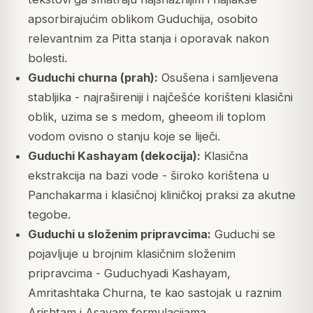
apsorbirajućim oblikom Guduchija, osobito
relevantnim za Pitta stanja i oporavak nakon
bolesti.
Guduchi churna (prah):
Osušena i samljevena
stabljika - najrašireniji i najčešće korišteni klasični
oblik, uzima se s medom, gheeom ili toplom
vodom ovisno o stanju koje se liječi.
Guduchi Kashayam (dekocija):
Klasična
ekstrakcija na bazi vode - široko korištena u
Panchakarma i klasičnoj kliničkoj praksi za akutne
tegobe.
Guduchi u složenim pripravcima:
Guduchi se
pojavljuje u brojnim klasičnim složenim
pripravcima - Guduchyadi Kashayam,
Amritashtaka Churna, te kao sastojak u raznim
Arishtam i Asavam formulacijama.