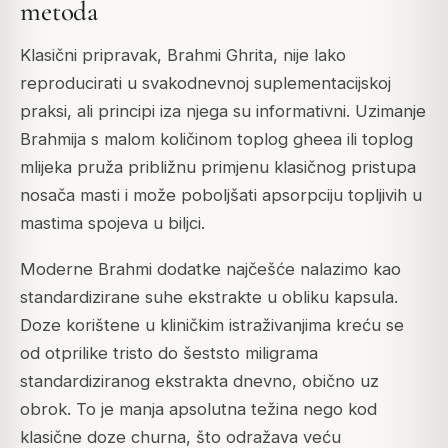
metoda
Klasični pripravak, Brahmi Ghrita, nije lako
reproducirati u svakodnevnoj suplementacijskoj
praksi, ali principi iza njega su informativni. Uzimanje
Brahmija s malom količinom toplog gheea ili toplog
mlijeka pruža približnu primjenu klasičnog pristupa
nosača masti i može poboljšati apsorpciju topljivih u
mastima spojeva u biljci.
Moderne Brahmi dodatke najčešće nalazimo kao
standardizirane suhe ekstrakte u obliku kapsula.
Doze korištene u kliničkim istraživanjima kreću se
od otprilike tristo do šeststo miligrama
standardiziranog ekstrakta dnevno, obično uz
obrok. To je manja apsolutna težina nego kod
klasične doze churna, što odražava veću