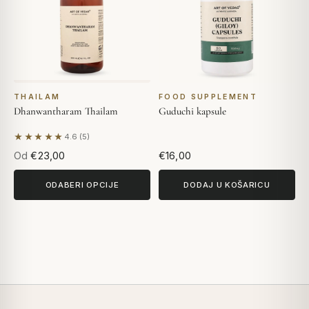
THAILAM
FOOD SUPPLEMENT
Dhanwantharam Thailam
Guduchi kapsule
★★★★★
4.6 (5)
Na temelju 5 recenzija
Od
€23,00
€16,00
ODABERI OPCIJE
DODAJ U KOŠARICU