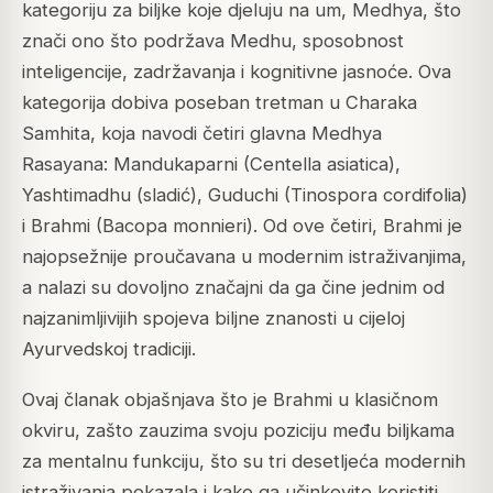
kategoriju za biljke koje djeluju na um, Medhya, što
znači ono što podržava Medhu, sposobnost
inteligencije, zadržavanja i kognitivne jasnoće. Ova
kategorija dobiva poseban tretman u Charaka
Samhita, koja navodi četiri glavna Medhya
Rasayana: Mandukaparni (Centella asiatica),
Yashtimadhu (sladić), Guduchi (Tinospora cordifolia)
i Brahmi (Bacopa monnieri). Od ove četiri, Brahmi je
najopsežnije proučavana u modernim istraživanjima,
a nalazi su dovoljno značajni da ga čine jednim od
najzanimljivijih spojeva biljne znanosti u cijeloj
Ayurvedskoj tradiciji.
Ovaj članak objašnjava što je Brahmi u klasičnom
okviru, zašto zauzima svoju poziciju među biljkama
za mentalnu funkciju, što su tri desetljeća modernih
istraživanja pokazala i kako ga učinkovito koristiti