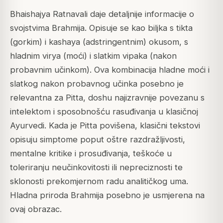
Bhaishajya Ratnavali daje detaljnije informacije o
svojstvima Brahmija. Opisuje se kao biljka s tikta
(gorkim) i kashaya (adstringentnim) okusom, s
hladnim virya (moći) i slatkim vipaka (nakon
probavnim učinkom). Ova kombinacija hladne moći i
slatkog nakon probavnog učinka posebno je
relevantna za Pitta, doshu najizravnije povezanu s
intelektom i sposobnošću rasuđivanja u klasičnoj
Ayurvedi. Kada je Pitta povišena, klasični tekstovi
opisuju simptome poput oštre razdražljivosti,
mentalne kritike i prosuđivanja, teškoće u
toleriranju neučinkovitosti ili nepreciznosti te
sklonosti prekomjernom radu analitičkog uma.
Hladna priroda Brahmija posebno je usmjerena na
ovaj obrazac.