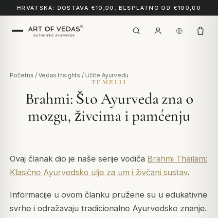
HRVATSKA: DOSTAVA €10,00, BESPLATNO OD €100,00
Početna
/
Vedas Insights
/
Učite Ayurvedu
TEMELJI
Brahmi: Što Ayurveda zna o
mozgu, živcima i pamćenju
Ovaj članak dio je naše serije vodiča
Brahmi Thailam:
Klasično Ayurvedsko ulje za um i živčani sustav
.
Informacije u ovom članku pružene su u edukativne
svrhe i odražavaju tradicionalno Ayurvedsko znanje.