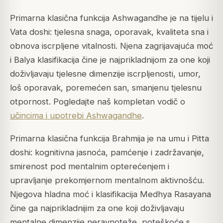
Primarna klasična funkcija Ashwagandhe je na tijelu i
Vata doshi: tjelesna snaga, oporavak, kvaliteta sna i
obnova iscrpljene vitalnosti. Njena zagrijavajuća moć
i Balya klasifikacija čine je najprikladnijom za one koji
doživljavaju tjelesne dimenzije iscrpljenosti, umor,
loš oporavak, poremećen san, smanjenu tjelesnu
otpornost. Pogledajte naš kompletan vodič o
učincima i upotrebi Ashwagandhe
.
Primarna klasična funkcija Brahmija je na umu i Pitta
doshi: kognitivna jasnoća, pamćenje i zadržavanje,
smirenost pod mentalnim opterećenjem i
upravljanje prekomjernom mentalnom aktivnošću.
Njegova hladna moć i klasifikacija Medhya Rasayana
čine ga najprikladnijim za one koji doživljavaju
mentalne dimenzije neravnoteže, poteškoće s