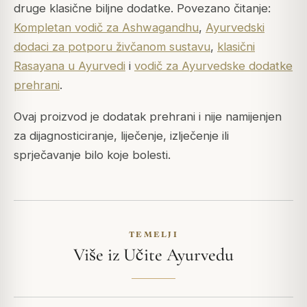
druge klasične biljne dodatke. Povezano čitanje:
Kompletan vodič za Ashwagandhu
,
Ayurvedski
dodaci za potporu živčanom sustavu
,
klasični
Rasayana u Ayurvedi
i
vodič za Ayurvedske dodatke
prehrani
.
Ovaj proizvod je dodatak prehrani i nije namijenjen
za dijagnosticiranje, liječenje, izlječenje ili
sprječavanje bilo koje bolesti.
TEMELJI
Više iz Učite Ayurvedu