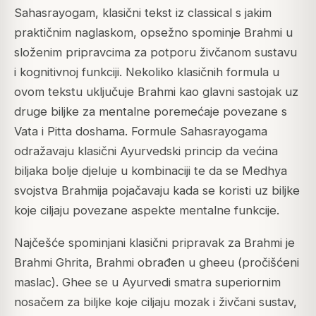
Sahasrayogam, klasični tekst iz classical s jakim
praktičnim naglaskom, opsežno spominje Brahmi u
složenim pripravcima za potporu živčanom sustavu
i kognitivnoj funkciji. Nekoliko klasičnih formula u
ovom tekstu uključuje Brahmi kao glavni sastojak uz
druge biljke za mentalne poremećaje povezane s
Vata i Pitta doshama. Formule Sahasrayogama
odražavaju klasični Ayurvedski princip da većina
biljaka bolje djeluje u kombinaciji te da se Medhya
svojstva Brahmija pojačavaju kada se koristi uz biljke
koje ciljaju povezane aspekte mentalne funkcije.
Najčešće spominjani klasični pripravak za Brahmi je
Brahmi Ghrita, Brahmi obrađen u gheeu (pročišćeni
maslac). Ghee se u Ayurvedi smatra superiornim
nosačem za biljke koje ciljaju mozak i živčani sustav,