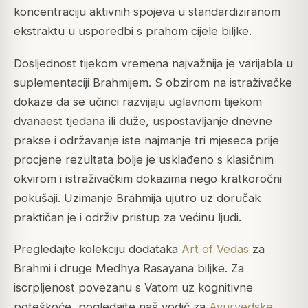
koncentraciju aktivnih spojeva u standardiziranom
ekstraktu u usporedbi s prahom cijele biljke.
Dosljednost tijekom vremena najvažnija je varijabla u
suplementaciji Brahmijem. S obzirom na istraživačke
dokaze da se učinci razvijaju uglavnom tijekom
dvanaest tjedana ili duže, uspostavljanje dnevne
prakse i održavanje iste najmanje tri mjeseca prije
procjene rezultata bolje je usklađeno s klasičnim
okvirom i istraživačkim dokazima nego kratkoročni
pokušaji. Uzimanje Brahmija ujutro uz doručak
praktičan je i održiv pristup za većinu ljudi.
Pregledajte kolekciju dodataka
Art of Vedas
za
Brahmi i druge Medhya Rasayana biljke. Za
iscrpljenost povezanu s Vatom uz kognitivne
poteškoće, pogledajte naš vodič za
Ayurvedske