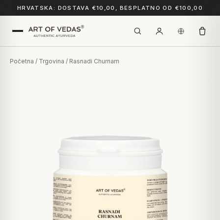
HRVATSKA: DOSTAVA €10,00, BESPLATNO OD €100,00
Početna
/
Trgovina
/ Rasnadi Churnam