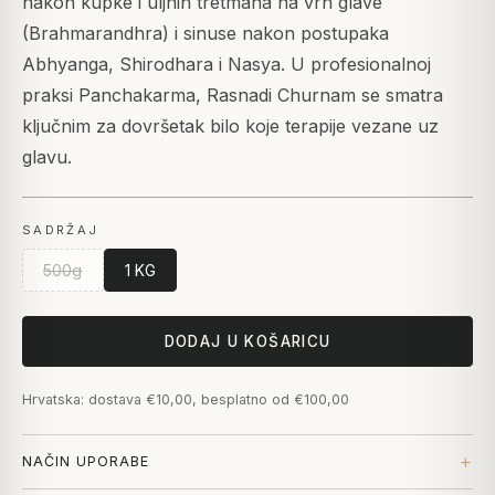
nakon kupke i uljnih tretmana na vrh glave
(Brahmarandhra) i sinuse nakon postupaka
Abhyanga, Shirodhara i Nasya. U profesionalnoj
praksi Panchakarma, Rasnadi Churnam se smatra
ključnim za dovršetak bilo koje terapije vezane uz
glavu.
SADRŽAJ
500g
1 KG
DODAJ U KOŠARICU
Hrvatska: dostava €10,00, besplatno od €100,00
NAČIN UPORABE