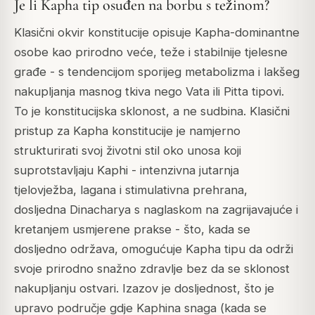
Je li Kapha tip osuđen na borbu s težinom?
Klasični okvir konstitucije opisuje Kapha-dominantne
osobe kao prirodno veće, teže i stabilnije tjelesne
građe - s tendencijom sporijeg metabolizma i lakšeg
nakupljanja masnog tkiva nego Vata ili Pitta tipovi.
To je konstitucijska sklonost, a ne sudbina. Klasični
pristup za Kapha konstitucije je namjerno
strukturirati svoj životni stil oko unosa koji
suprotstavljaju Kaphi - intenzivna jutarnja
tjelovježba, lagana i stimulativna prehrana,
dosljedna Dinacharya s naglaskom na zagrijavajuće i
kretanjem usmjerene prakse - što, kada se
dosljedno održava, omogućuje Kapha tipu da održi
svoje prirodno snažno zdravlje bez da se sklonost
nakupljanju ostvari. Izazov je dosljednost, što je
upravo područje gdje Kaphina snaga (kada se