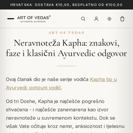
HRVATSKA: DOSTAVA €10,00, BESPLATNO OD €100,00
ART OF VEDAS
Neravnoteža Kapha: znakovi,
faze i klasični Ayurvedic odgovor
Ovaj članak dio je naše serije vodiča
Kapha tip u
Ayurvedi: potpuni vodič
.
Od tri Doshe, Kapha je najčešće pogrešno
shvaćena - i najčešće zanemarena kao izvor
neravnoteže u suvremenom kontekstu. Dok se
višak Vate očituje kroz nemir, anksioznost i tjelesnu