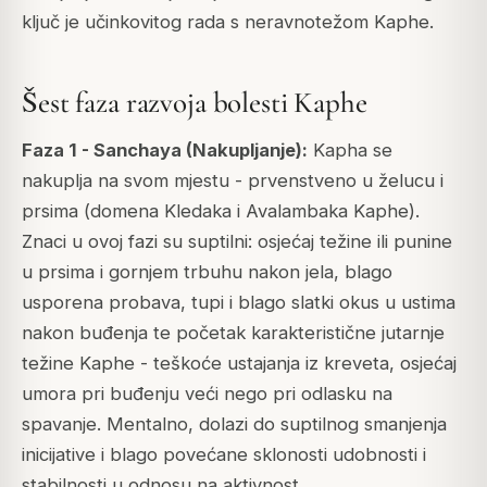
ključ je učinkovitog rada s neravnotežom Kaphe.
Šest faza razvoja bolesti Kaphe
Faza 1 - Sanchaya (Nakupljanje):
Kapha se
nakuplja na svom mjestu - prvenstveno u želucu i
prsima (domena Kledaka i Avalambaka Kaphe).
Znaci u ovoj fazi su suptilni: osjećaj težine ili punine
u prsima i gornjem trbuhu nakon jela, blago
usporena probava, tupi i blago slatki okus u ustima
nakon buđenja te početak karakteristične jutarnje
težine Kaphe - teškoće ustajanja iz kreveta, osjećaj
umora pri buđenju veći nego pri odlasku na
spavanje. Mentalno, dolazi do suptilnog smanjenja
inicijative i blago povećane sklonosti udobnosti i
stabilnosti u odnosu na aktivnost.