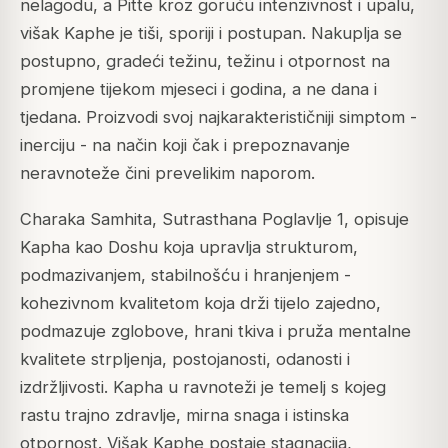
nelagodu, a Pitte kroz goruću intenzivnost i upalu,
višak Kaphe je tiši, sporiji i postupan. Nakuplja se
postupno, gradeći težinu, težinu i otpornost na
promjene tijekom mjeseci i godina, a ne dana i
tjedana. Proizvodi svoj najkarakterističniji simptom -
inerciju - na način koji čak i prepoznavanje
neravnoteže čini prevelikim naporom.
Charaka Samhita, Sutrasthana Poglavlje 1, opisuje
Kapha kao Doshu koja upravlja strukturom,
podmazivanjem, stabilnošću i hranjenjem -
kohezivnom kvalitetom koja drži tijelo zajedno,
podmazuje zglobove, hrani tkiva i pruža mentalne
kvalitete strpljenja, postojanosti, odanosti i
izdržljivosti. Kapha u ravnoteži je temelj s kojeg
rastu trajno zdravlje, mirna snaga i istinska
otpornost. Višak Kaphe postaje stagnacija,