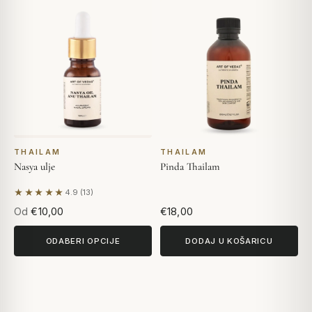
THAILAM
THAILAM
Nasya ulje
Pinda Thailam
★★★★★
4.9 (13)
Na temelju 13 recenzija
Od
€10,00
€18,00
ODABERI OPCIJE
DODAJ U KOŠARICU