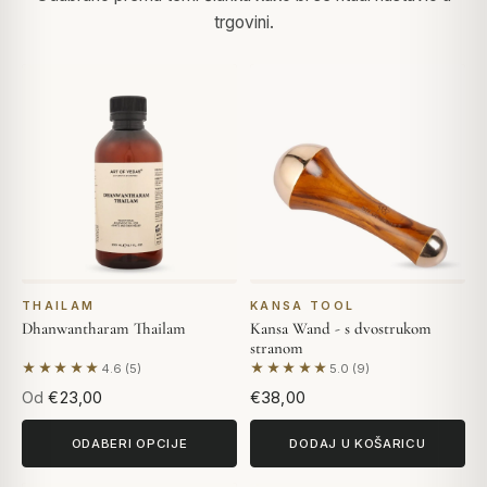
trgovini.
THAILAM
KANSA TOOL
Dhanwantharam Thailam
Kansa Wand - s dvostrukom
stranom
★★★★★
★★★★★
4.6 (5)
5.0 (9)
Na temelju 5 recenzija
Na temelju 9 recenzija
Od
€23,00
€38,00
ODABERI OPCIJE
DODAJ U KOŠARICU