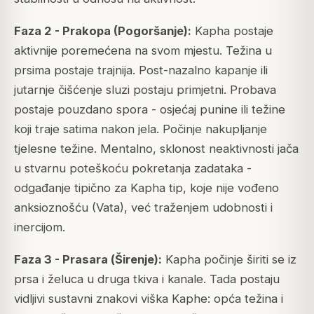
Faza 2 - Prakopa (Pogoršanje):
Kapha postaje
aktivnije poremećena na svom mjestu. Težina u
prsima postaje trajnija. Post-nazalno kapanje ili
jutarnje čišćenje sluzi postaju primjetni. Probava
postaje pouzdano spora - osjećaj punine ili težine
koji traje satima nakon jela. Počinje nakupljanje
tjelesne težine. Mentalno, sklonost neaktivnosti jača
u stvarnu poteškoću pokretanja zadataka -
odgađanje tipično za Kapha tip, koje nije vođeno
anksioznošću (Vata), već traženjem udobnosti i
inercijom.
Faza 3 - Prasara (Širenje):
Kapha počinje širiti se iz
prsa i želuca u druga tkiva i kanale. Tada postaju
vidljivi sustavni znakovi viška Kaphe: opća težina i