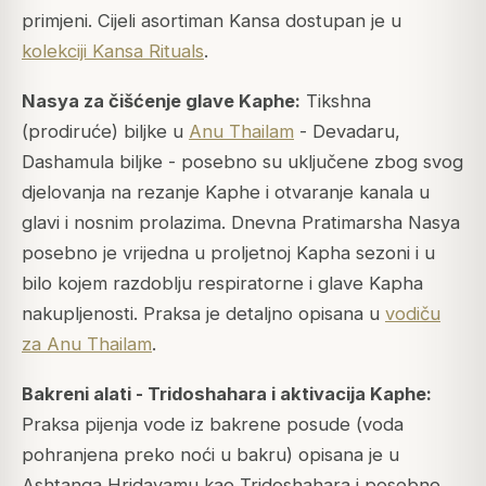
primjeni. Cijeli asortiman Kansa dostupan je u
kolekciji Kansa Rituals
.
Nasya za čišćenje glave Kaphe:
Tikshna
(prodiruće) biljke u
Anu Thailam
- Devadaru,
Dashamula biljke - posebno su uključene zbog svog
djelovanja na rezanje Kaphe i otvaranje kanala u
glavi i nosnim prolazima. Dnevna Pratimarsha Nasya
posebno je vrijedna u proljetnoj Kapha sezoni i u
bilo kojem razdoblju respiratorne i glave Kapha
nakupljenosti. Praksa je detaljno opisana u
vodiču
za Anu Thailam
.
Bakreni alati - Tridoshahara i aktivacija Kaphe:
Praksa pijenja vode iz bakrene posude (voda
pohranjena preko noći u bakru) opisana je u
Ashtanga Hridayamu kao Tridoshahara i posebno