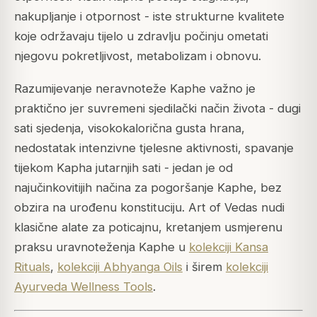
nakupljanje i otpornost - iste strukturne kvalitete
koje održavaju tijelo u zdravlju počinju ometati
njegovu pokretljivost, metabolizam i obnovu.
Razumijevanje neravnoteže Kaphe važno je
praktično jer suvremeni sjedilački način života - dugi
sati sjedenja, visokokalorična gusta hrana,
nedostatak intenzivne tjelesne aktivnosti, spavanje
tijekom Kapha jutarnjih sati - jedan je od
najučinkovitijih načina za pogoršanje Kaphe, bez
obzira na urođenu konstituciju. Art of Vedas nudi
klasične alate za poticajnu, kretanjem usmjerenu
praksu uravnoteženja Kaphe u
kolekciji Kansa
Rituals
,
kolekciji Abhyanga Oils
i širem
kolekciji
Ayurveda Wellness Tools
.