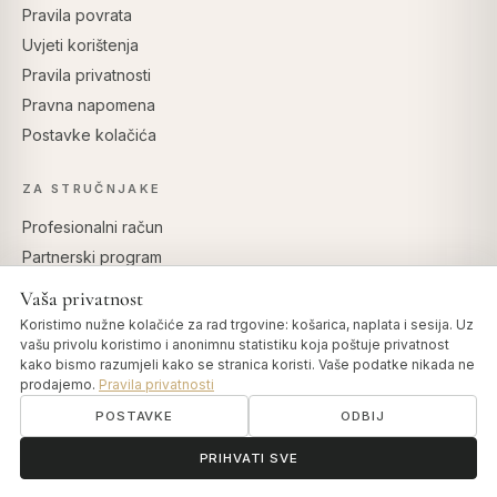
Pravila povrata
Uvjeti korištenja
Pravila privatnosti
Pravna napomena
Postavke kolačića
ZA STRUČNJAKE
Profesionalni račun
Partnerski program
Vaša privatnost
Koristimo nužne kolačiće za rad trgovine: košarica, naplata i sesija. Uz
vašu privolu koristimo i anonimnu statistiku koja poštuje privatnost
SIGURNO PLAĆANJE
kako bismo razumjeli kako se stranica koristi. Vaše podatke nikada ne
prodajemo.
Pravila privatnosti
POSTAVKE
ODBIJ
ॐ
Trebate pomoć?
PRIHVATI SVE
© 2026 Art of Vedas · Authentic Ayurveda d.o.o.
info@artofvedas.com