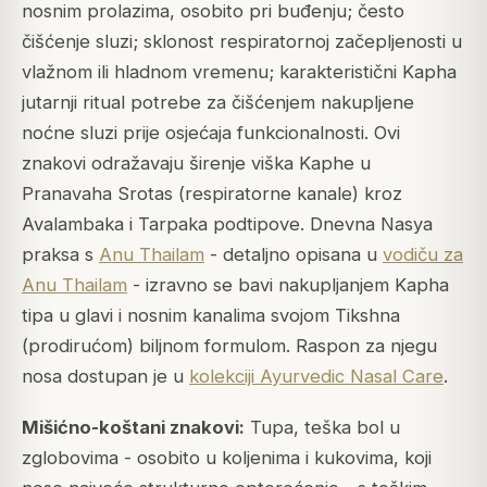
nosnim prolazima, osobito pri buđenju; često
čišćenje sluzi; sklonost respiratornoj začepljenosti u
vlažnom ili hladnom vremenu; karakteristični Kapha
jutarnji ritual potrebe za čišćenjem nakupljene
noćne sluzi prije osjećaja funkcionalnosti. Ovi
znakovi odražavaju širenje viška Kaphe u
Pranavaha Srotas (respiratorne kanale) kroz
Avalambaka i Tarpaka podtipove. Dnevna Nasya
praksa s
Anu Thailam
- detaljno opisana u
vodiču za
Anu Thailam
- izravno se bavi nakupljanjem Kapha
tipa u glavi i nosnim kanalima svojom Tikshna
(prodirućom) biljnom formulom. Raspon za njegu
nosa dostupan je u
kolekciji Ayurvedic Nasal Care
.
Mišićno-koštani znakovi:
Tupa, teška bol u
zglobovima - osobito u koljenima i kukovima, koji