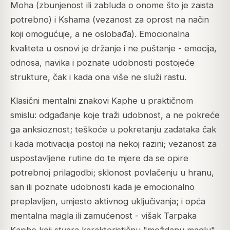
Moha (zbunjenost ili zabluda o onome što je zaista
potrebno) i Kshama (vezanost za oprost na način
koji omogućuje, a ne oslobađa). Emocionalna
kvaliteta u osnovi je držanje i ne puštanje - emocija,
odnosa, navika i poznate udobnosti postojeće
strukture, čak i kada ona više ne služi rastu.
Klasični mentalni znakovi Kaphe u praktičnom
smislu: odgađanje koje traži udobnost, a ne pokreće
ga anksioznost; teškoće u pokretanju zadataka čak
i kada motivacija postoji na nekoj razini; vezanost za
uspostavljene rutine do te mjere da se opire
potrebnoj prilagodbi; sklonost povlačenju u hranu,
san ili poznate udobnosti kada je emocionalno
preplavljen, umjesto aktivnog uključivanja; i opća
mentalna magla ili zamućenost - višak Tarpaka
Kaphe koji stvara karakterističnu "moždanu maglu"