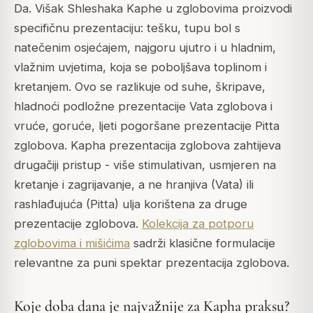
Da. Višak Shleshaka Kaphe u zglobovima proizvodi
specifičnu prezentaciju: tešku, tupu bol s
natečenim osjećajem, najgoru ujutro i u hladnim,
vlažnim uvjetima, koja se poboljšava toplinom i
kretanjem. Ovo se razlikuje od suhe, škripave,
hladnoći podložne prezentacije Vata zglobova i
vruće, goruće, ljeti pogoršane prezentacije Pitta
zglobova. Kapha prezentacija zglobova zahtijeva
drugačiji pristup - više stimulativan, usmjeren na
kretanje i zagrijavanje, a ne hranjiva (Vata) ili
rashlađujuća (Pitta) ulja korištena za druge
prezentacije zglobova.
Kolekcija za potporu
zglobovima i mišićima
sadrži klasične formulacije
relevantne za puni spektar prezentacija zglobova.
Koje doba dana je najvažnije za Kapha praksu?