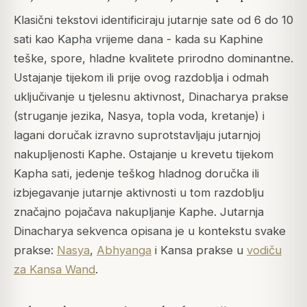
Klasični tekstovi identificiraju jutarnje sate od 6 do 10
sati kao Kapha vrijeme dana - kada su Kaphine
teške, spore, hladne kvalitete prirodno dominantne.
Ustajanje tijekom ili prije ovog razdoblja i odmah
uključivanje u tjelesnu aktivnost, Dinacharya prakse
(struganje jezika, Nasya, topla voda, kretanje) i
lagani doručak izravno suprotstavljaju jutarnjoj
nakupljenosti Kaphe. Ostajanje u krevetu tijekom
Kapha sati, jedenje teškog hladnog doručka ili
izbjegavanje jutarnje aktivnosti u tom razdoblju
značajno pojačava nakupljanje Kaphe. Jutarnja
Dinacharya sekvenca opisana je u kontekstu svake
prakse:
Nasya
,
Abhyanga
i Kansa prakse u
vodiču
za Kansa Wand
.