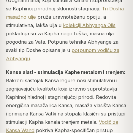
(Udgharshana) koja stimulira kanale i suprotstavlja
se Kaphinoj prirodnoj sklonosti stagnaciji.
Tri Dosha
masažno ulje
pruža uravnoteženu opciju, a
stimulativna, lakša ulja u
kolekciji Abhyanga Oils
prikladnija su za Kapha nego teška, masna ulja
pogodna za Vata. Potpuna tehnika Abhyange za
svaki tip Doshe opisana je u
potpunom vodiču za
Abhyangu
.
Kansa alati - stimulacija Kaphe metalom i trenjem:
Bakreni sastojak Kansa legure nosi stimulativnu i
zagrijavajuću kvalitetu koja izravno suprotstavlja
Kaphinoj hladnoj i stagnirajućoj prirodi. Redovita
energična masaža lica Kansa, masaža vlasišta Kansa
i primjena Kansa Vatki na stopala klasični su pristupi
stimulaciji Kapha kanala trenjem metala.
Vodič za
Kansa Wand
pokriva Kapha-specifičan pristup