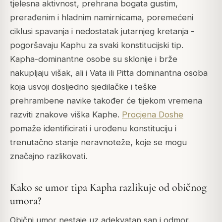
tjelesna aktivnost, prehrana bogata gustim,
prerađenim i hladnim namirnicama, poremećeni
ciklusi spavanja i nedostatak jutarnjeg kretanja -
pogoršavaju Kaphu za svaki konstitucijski tip.
Kapha-dominantne osobe su sklonije i brže
nakupljaju višak, ali i Vata ili Pitta dominantna osoba
koja usvoji dosljedno sjedilačke i teške
prehrambene navike također će tijekom vremena
razviti znakove viška Kaphe.
Procjena Doshe
pomaže identificirati i urođenu konstituciju i
trenutačno stanje neravnoteže, koje se mogu
značajno razlikovati.
Kako se umor tipa Kapha razlikuje od običnog
umora?
Obični umor nestaje uz adekvatan san i odmor.