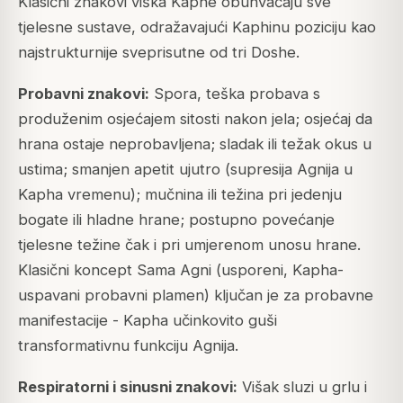
Klasični znakovi viška Kaphe obuhvaćaju sve
tjelesne sustave, odražavajući Kaphinu poziciju kao
najstrukturnije sveprisutne od tri Doshe.
Probavni znakovi:
Spora, teška probava s
produženim osjećajem sitosti nakon jela; osjećaj da
hrana ostaje neprobavljena; sladak ili težak okus u
ustima; smanjen apetit ujutro (supresija Agnija u
Kapha vremenu); mučnina ili težina pri jedenju
bogate ili hladne hrane; postupno povećanje
tjelesne težine čak i pri umjerenom unosu hrane.
Klasični koncept Sama Agni (usporeni, Kapha-
uspavani probavni plamen) ključan je za probavne
manifestacije - Kapha učinkovito guši
transformativnu funkciju Agnija.
Respiratorni i sinusni znakovi:
Višak sluzi u grlu i