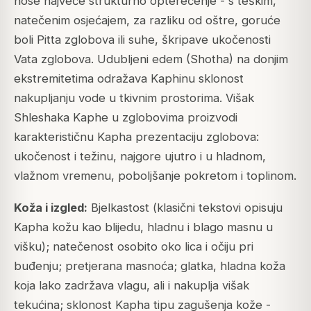
nose najveće strukturno opterećenje - s teškim,
natečenim osjećajem, za razliku od oštre, goruće
boli Pitta zglobova ili suhe, škripave ukočenosti
Vata zglobova. Udubljeni edem (Shotha) na donjim
ekstremitetima odražava Kaphinu sklonost
nakupljanju vode u tkivnim prostorima. Višak
Shleshaka Kaphe u zglobovima proizvodi
karakterističnu Kapha prezentaciju zglobova:
ukočenost i težinu, najgore ujutro i u hladnom,
vlažnom vremenu, poboljšanje pokretom i toplinom.
Koža i izgled:
Bjelkastost (klasični tekstovi opisuju
Kapha kožu kao blijedu, hladnu i blago masnu u
višku); natečenost osobito oko lica i očiju pri
buđenju; pretjerana masnoća; glatka, hladna koža
koja lako zadržava vlagu, ali i nakuplja višak
tekućina; sklonost Kapha tipu zagušenja kože -