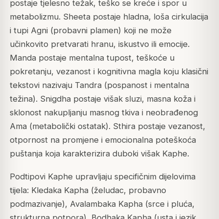
postaje tjelesno težak, teško se kreće i spor u
metabolizmu. Sheeta postaje hladna, loša cirkulacija
i tupi Agni (probavni plamen) koji ne može
učinkovito pretvarati hranu, iskustvo ili emocije.
Manda postaje mentalna tupost, teškoće u
pokretanju, vezanost i kognitivna magla koju klasični
tekstovi nazivaju Tandra (pospanost i mentalna
težina). Snigdha postaje višak sluzi, masna koža i
sklonost nakupljanju masnog tkiva i neobrađenog
Ama (metabolički ostatak). Sthira postaje vezanost,
otpornost na promjene i emocionalna poteškoća
puštanja koja karakterizira duboki višak Kaphe.
Podtipovi Kaphe upravljaju specifičnim dijelovima
tijela: Kledaka Kapha (želudac, probavno
podmazivanje), Avalambaka Kapha (srce i pluća,
strukturna potpora), Bodhaka Kapha (usta i jezik,