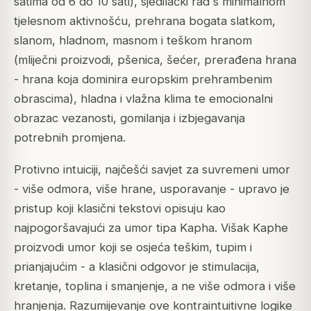
satima od 6 do 10 sati), sjedilački rad s minimalnom
tjelesnom aktivnošću, prehrana bogata slatkom,
slanom, hladnom, masnom i teškom hranom
(mliječni proizvodi, pšenica, šećer, prerađena hrana
- hrana koja dominira europskim prehrambenim
obrascima), hladna i vlažna klima te emocionalni
obrazac vezanosti, gomilanja i izbjegavanja
potrebnih promjena.
Protivno intuiciji, najčešći savjet za suvremeni umor
- više odmora, više hrane, usporavanje - upravo je
pristup koji klasični tekstovi opisuju kao
najpogoršavajući za umor tipa Kapha. Višak Kaphe
proizvodi umor koji se osjeća teškim, tupim i
prianjajućim - a klasični odgovor je stimulacija,
kretanje, toplina i smanjenje, a ne više odmora i više
hranjenja. Razumijevanje ove kontraintuitivne logike