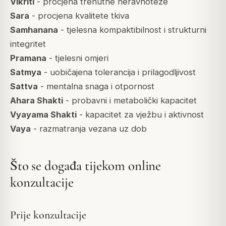
Vikriti
- procjena trenutne neravnoteže
Sara
- procjena kvalitete tkiva
Samhanana
- tjelesna kompaktibilnost i strukturni
integritet
Pramana
- tjelesni omjeri
Satmya
- uobičajena tolerancija i prilagodljivost
Sattva
- mentalna snaga i otpornost
Ahara Shakti
- probavni i metabolički kapacitet
Vyayama Shakti
- kapacitet za vježbu i aktivnost
Vaya
- razmatranja vezana uz dob
Što se događa tijekom online
konzultacije
Prije konzultacije