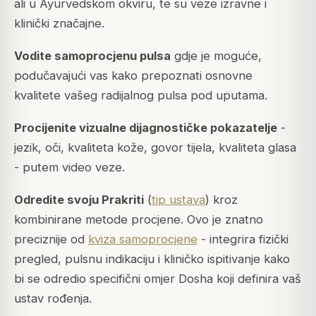
ali u Ayurvedskom okviru, te su veze izravne i
klinički značajne.
Vodite samoprocjenu pulsa
gdje je moguće,
podučavajući vas kako prepoznati osnovne
kvalitete vašeg radijalnog pulsa pod uputama.
Procijenite vizualne dijagnostičke pokazatelje
-
jezik, oči, kvaliteta kože, govor tijela, kvaliteta glasa
- putem video veze.
Odredite svoju Prakriti
(
tip ustava
) kroz
kombinirane metode procjene. Ovo je znatno
preciznije od
kviza samoprocjene
- integrira fizički
pregled, pulsnu indikaciju i kliničko ispitivanje kako
bi se odredio specifični omjer Dosha koji definira vaš
ustav rođenja.