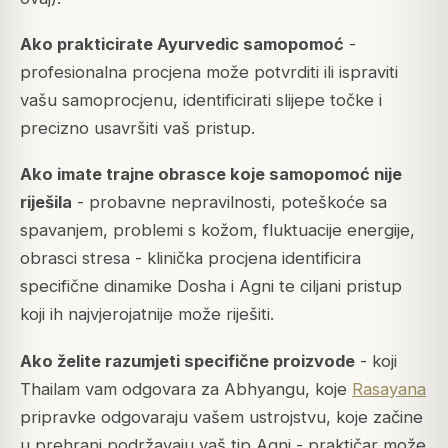
Ako prakticirate Ayurvedic samopomoć
-
profesionalna procjena može potvrditi ili ispraviti
vašu samoprocjenu, identificirati slijepe točke i
precizno usavršiti vaš pristup.
Ako imate trajne obrasce koje samopomoć nije
riješila
- probavne nepravilnosti, poteškoće sa
spavanjem, problemi s kožom, fluktuacije energije,
obrasci stresa - klinička procjena identificira
specifične dinamike Dosha i Agni te ciljani pristup
koji ih najvjerojatnije može riješiti.
Ako želite razumjeti specifične proizvode
- koji
Thailam vam odgovara za Abhyangu, koje
Rasayana
pripravke odgovaraju vašem ustrojstvu, koje začine
u prehrani podržavaju vaš tip Agni - praktičar može