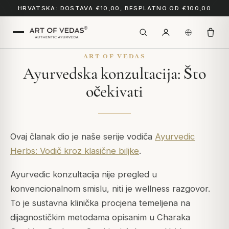
HRVATSKA: DOSTAVA €10,00, BESPLATNO OD €100,00
ART OF VEDAS
Ayurvedska konzultacija: Što
očekivati
Ovaj članak dio je naše serije vodiča
Ayurvedic
Herbs: Vodič kroz klasične biljke
.
Ayurvedic konzultacija nije pregled u
konvencionalnom smislu, niti je wellness razgovor.
To je sustavna klinička procjena temeljena na
dijagnostičkim metodama opisanim u
Charaka