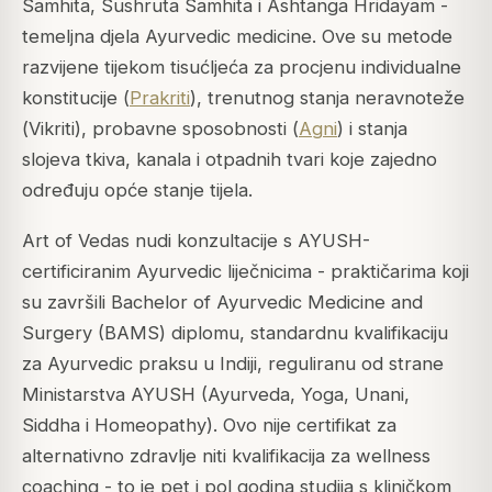
Samhita
,
Sushruta Samhita
i
Ashtanga Hridayam
-
temeljna djela Ayurvedic medicine. Ove su metode
razvijene tijekom tisućljeća za procjenu individualne
konstitucije (
Prakriti
), trenutnog stanja neravnoteže
(
Vikriti
), probavne sposobnosti (
Agni
) i stanja
slojeva tkiva, kanala i otpadnih tvari koje zajedno
određuju opće stanje tijela.
Art of Vedas nudi konzultacije s AYUSH-
certificiranim Ayurvedic liječnicima - praktičarima koji
su završili Bachelor of Ayurvedic Medicine and
Surgery (BAMS) diplomu, standardnu kvalifikaciju
za Ayurvedic praksu u Indiji, reguliranu od strane
Ministarstva AYUSH (Ayurveda, Yoga, Unani,
Siddha i Homeopathy). Ovo nije certifikat za
alternativno zdravlje niti kvalifikacija za wellness
coaching - to je pet i pol godina studija s kliničkom