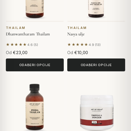
THAILAM
THAILAM
Dhanwantharam Thailam
Nasya ulje
★★★★★
★★★★★
4.6 (5)
4.9 (13)
Na temelju 5 recenzija
Na temelju 13 recenzija
Od
€23,00
Od
€10,00
ODABERI OPCIJE
ODABERI OPCIJE