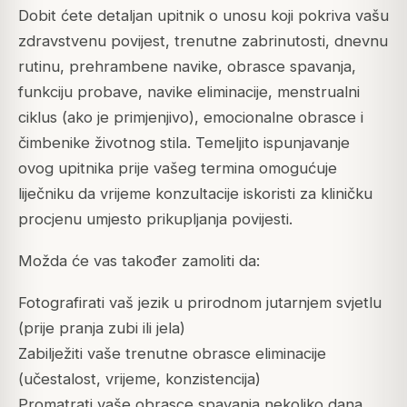
Dobit ćete detaljan upitnik o unosu koji pokriva vašu
zdravstvenu povijest, trenutne zabrinutosti, dnevnu
rutinu, prehrambene navike, obrasce spavanja,
funkciju probave, navike eliminacije, menstrualni
ciklus (ako je primjenjivo), emocionalne obrasce i
čimbenike životnog stila. Temeljito ispunjavanje
ovog upitnika prije vašeg termina omogućuje
liječniku da vrijeme konzultacije iskoristi za kliničku
procjenu umjesto prikupljanja povijesti.
Možda će vas također zamoliti da:
Fotografirati vaš jezik u prirodnom jutarnjem svjetlu
(prije pranja zubi ili jela)
Zabilježiti vaše trenutne obrasce eliminacije
(učestalost, vrijeme, konzistencija)
Promatrati vaše obrasce spavanja nekoliko dana