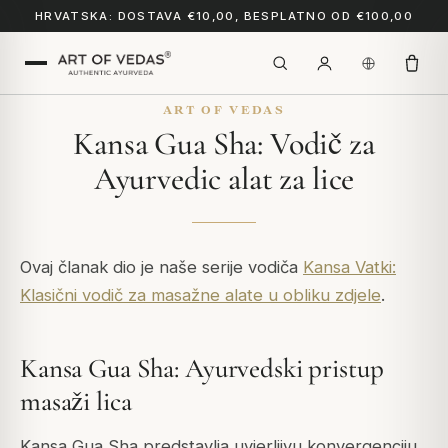
HRVATSKA: DOSTAVA €10,00, BESPLATNO OD €100,00
ART OF VEDAS
Kansa Gua Sha: Vodič za
Ayurvedic alat za lice
Ovaj članak dio je naše serije vodiča
Kansa Vatki:
Klasični vodič za masažne alate u obliku zdjele
.
Kansa Gua Sha: Ayurvedski pristup
masaži lica
Kansa Gua Sha predstavlja uvjerljivu konvergenciju