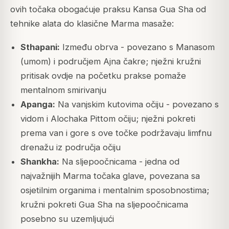
ovih točaka obogaćuje praksu Kansa Gua Sha od
tehnike alata do klasične Marma masaže:
Sthapani:
Između obrva - povezano s Manasom
(umom) i područjem Ajna čakre; nježni kružni
pritisak ovdje na početku prakse pomaže
mentalnom smirivanju
Apanga:
Na vanjskim kutovima očiju - povezano s
vidom i Alochaka Pittom očiju; nježni pokreti
prema van i gore s ove točke podržavaju limfnu
drenažu iz područja očiju
Shankha:
Na sljepoočnicama - jedna od
najvažnijih Marma točaka glave, povezana sa
osjetilnim organima i mentalnim sposobnostima;
kružni pokreti Gua Sha na sljepoočnicama
posebno su uzemljujući