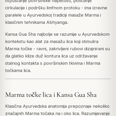
otpuštanje površinske napetosti, poticanje
cirkulacije i podršku limfnom protoku - ima izravne
paralele u Ayurvedskoj tradiciji masaže Marma i
klasičnim tehnikama Abhyanga.
Kansa Gua Sha najbolje se razumije u Ayurvedskom
kontekstu kao alat za masažu lica koji stimulira
Marma točke - ravni, zakrivljeni rubovi dizajnirani su
da glatko klize duž kontura lica uz održavanje
stalnog kontakta s površinskim tkivima i Marma
točkama lica.
Marma točke lica i Kansa Gua Sha
Klasična Ayurvedska anatomija prepoznaje nekoliko
značajnih Marma točaka na i oko lica. Razumijevanje