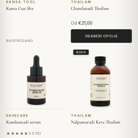
KANSA TOOL
THAILAM
Kansa Gua Sha
Chandanadi Thailam
Od
€21,00
ODABERI OPCIJE
RASPRODANO
NOVO
SKINCARE
THAILAM
Kumkumadi serum
Nalpamaradi Kera Thailam
★★★★★
5.0 (12)
Na temelju 12 recenzija