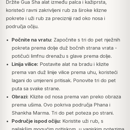
Držite Gua Sha alat između palca i kažiprsta,
koristeći ravni zakrivljeni rub za široke klizne
pokrete i uži rub za precizniji rad oko nosa i
područja očiju.
Počnite na vratu:
Započnite s tri do pet nježnih
pokreta prema dolje duž bočnih strana vrata -
potičući limfnu drenažu s glave prema dolje.
Linija vilice:
Postavite alat na bradu i klizite
prema van duž linije vilice prema uhu, koristeći
lagani do umjereni pritisak. Ponovite tri do pet
puta sa svake strane.
Obrazi:
Klizite od nosa prema van preko obraza
prema ušima. Ovo pokriva područja Phana i
Shankha Marma. Tri do pet poteza po strani.
Područje ispod očiju:
Koristite uži rub, s
najlakšim mogućim pritiskom, u vanjskim potezima