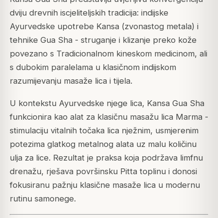
dviju drevnih iscjeliteljskih tradicija: indijske
Ayurvedske upotrebe Kansa (zvonastog metala) i
tehnike Gua Sha - struganje i klizanje preko kože
povezano s Tradicionalnom kineskom medicinom, ali
s dubokim paralelama u klasičnom indijskom
razumijevanju masaže lica i tijela.
U kontekstu Ayurvedske njege lica, Kansa Gua Sha
funkcionira kao alat za klasičnu masažu lica Marma -
stimulaciju vitalnih točaka lica nježnim, usmjerenim
potezima glatkog metalnog alata uz malu količinu
ulja za lice. Rezultat je praksa koja podržava limfnu
drenažu, rješava površinsku Pitta toplinu i donosi
fokusiranu pažnju klasične masaže lica u modernu
rutinu samonege.