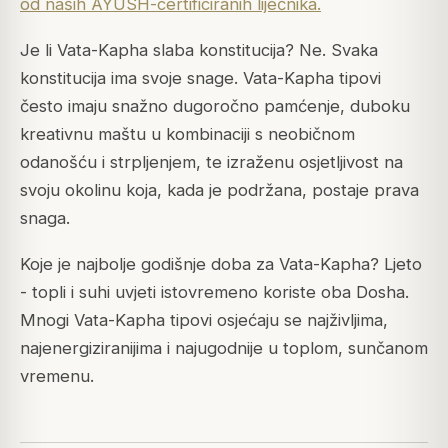
od naših AYUSH-certificiranih liječnika.
Je li Vata-Kapha slaba konstitucija? Ne. Svaka
konstitucija ima svoje snage. Vata-Kapha tipovi
često imaju snažno dugoročno pamćenje, duboku
kreativnu maštu u kombinaciji s neobičnom
odanošću i strpljenjem, te izraženu osjetljivost na
svoju okolinu koja, kada je podržana, postaje prava
snaga.
Koje je najbolje godišnje doba za Vata-Kapha? Ljeto
- topli i suhi uvjeti istovremeno koriste oba Dosha.
Mnogi Vata-Kapha tipovi osjećaju se najživljima,
najenergiziranijima i najugodnije u toplom, sunčanom
vremenu.