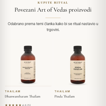
KUPITE RITUAL
Povezani Art of Vedas proizvodi
Odabrano prema temi članka kako bi se ritual nastavio u
trgovini.
THAILAM
THAILAM
Dhanwantharam Thailam
Pinda Thailam
★★★★★
4.6 (5)