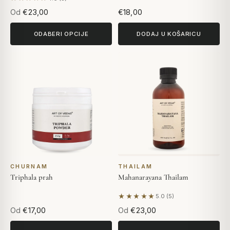
Na temelju 5 recenzija
Od
€23,00
€18,00
ODABERI OPCIJE
DODAJ U KOŠARICU
CHURNAM
THAILAM
Triphala prah
Mahanarayana Thailam
★★★★★
5.0 (5)
Na temelju 5 recenzija
Od
€17,00
Od
€23,00