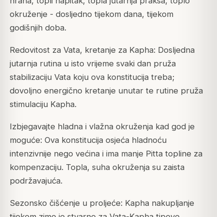
hrana, topli napitak, topla jutarnja praksa, toplo
okruženje - dosljedno tijekom dana, tijekom
godišnjih doba.
Redovitost za Vata, kretanje za Kapha: Dosljedna
jutarnja rutina u isto vrijeme svaki dan pruža
stabilizaciju Vata koju ova konstitucija treba;
dovoljno energično kretanje unutar te rutine pruža
stimulaciju Kapha.
Izbjegavajte hladna i vlažna okruženja kad god je
moguće: Ova konstitucija osjeća hladnoću
intenzivnije nego većina i ima manje Pitta topline za
kompenzaciju. Topla, suha okruženja su zaista
podržavajuća.
Sezonsko čišćenje u proljeće: Kapha nakupljanje
tijekom zime je stvarno za Vata-Kapha tipove.