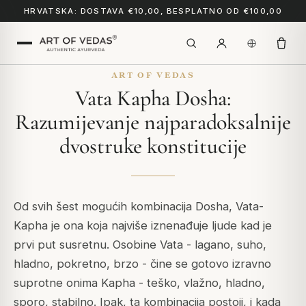
HRVATSKA: DOSTAVA €10,00, BESPLATNO OD €100,00
ART OF VEDAS
Vata Kapha Dosha:
Razumijevanje najparadoksalnije
dvostruke konstitucije
Od svih šest mogućih kombinacija Dosha, Vata-
Kapha je ona koja najviše iznenađuje ljude kad je
prvi put susretnu. Osobine Vata - lagano, suho,
hladno, pokretno, brzo - čine se gotovo izravno
suprotne onima Kapha - teško, vlažno, hladno,
sporo, stabilno. Ipak, ta kombinacija postoji, i kada