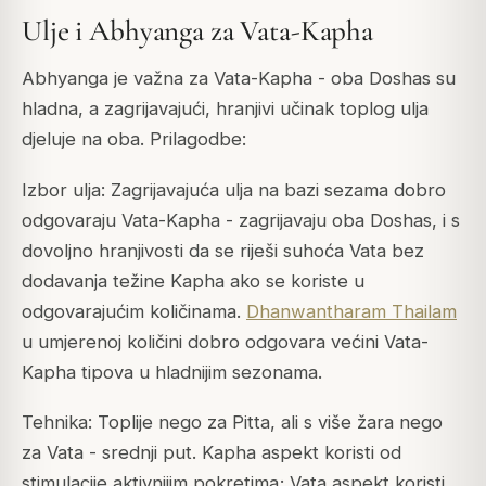
Ulje i Abhyanga za Vata-Kapha
Abhyanga je važna za Vata-Kapha - oba Doshas su
hladna, a zagrijavajući, hranjivi učinak toplog ulja
djeluje na oba. Prilagodbe:
Izbor ulja: Zagrijavajuća ulja na bazi sezama dobro
odgovaraju Vata-Kapha - zagrijavaju oba Doshas, i s
dovoljno hranjivosti da se riješi suhoća Vata bez
dodavanja težine Kapha ako se koriste u
odgovarajućim količinama.
Dhanwantharam Thailam
u umjerenoj količini dobro odgovara većini Vata-
Kapha tipova u hladnijim sezonama.
Tehnika: Toplije nego za Pitta, ali s više žara nego
za Vata - srednji put. Kapha aspekt koristi od
stimulacije aktivnijim pokretima; Vata aspekt koristi