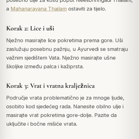
posebno ulje za kosu poput Neelibhringadi Thailam,
a
Mahanarayana Thailam
ostaviti za tijelo.
Korak 2: Lice i uši
Nježno masirajte lice pokretima prema gore. Uši
zaslužuju posebnu pažnju, u Ayurvedi se smatraju
važnim sjedištem Vata. Nježno masirajte ušne
školjke između palca i kažiprsta.
Korak 3: Vrat i vratna kralježnica
Područje vrata problematično je za mnoge ljude,
osobito kod sjedećeg rada. Nanesite obilno ulje i
masirajte vrat pokretima gore-dolje. Pazite da
uključite i bočne mišiće vrata.