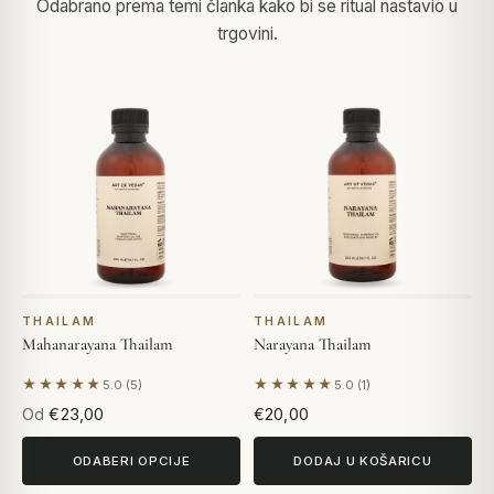
Odabrano prema temi članka kako bi se ritual nastavio u
trgovini.
THAILAM
THAILAM
Mahanarayana Thailam
Narayana Thailam
★★★★★
★★★★★
5.0 (5)
5.0 (1)
Na temelju 5 recenzija
Na temelju 1 recenzije
Od
€23,00
€20,00
ODABERI OPCIJE
DODAJ U KOŠARICU