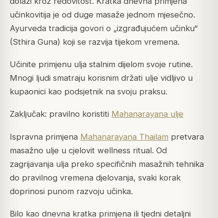
dolazi kroz redovitost. Kratka dnevna primjena
učinkovitija je od duge masaže jednom mjesečno.
Ayurveda tradicija govori o „izgrađujućem učinku“
(Sthira Guna) koji se razvija tijekom vremena.
Učinite primjenu ulja stalnim dijelom svoje rutine.
Mnogi ljudi smatraju korisnim držati ulje vidljivo u
kupaonici kao podsjetnik na svoju praksu.
Zaključak: pravilno koristiti
Mahanarayana ulje
Ispravna primjena
Mahanarayana Thailam
pretvara
masažno ulje u cjelovit wellness ritual. Od
zagrijavanja ulja preko specifičnih masažnih tehnika
do pravilnog vremena djelovanja, svaki korak
doprinosi punom razvoju učinka.
Bilo kao dnevna kratka primjena ili tjedni detaljni