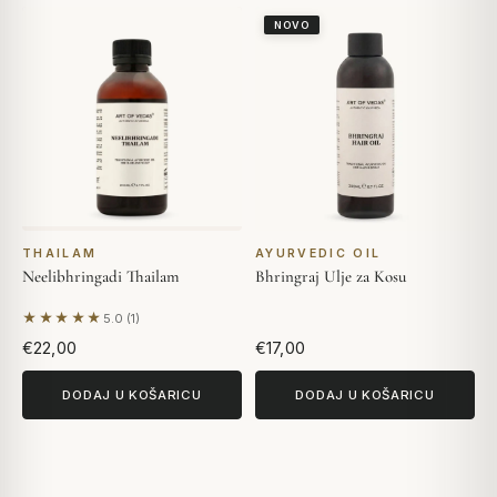
NOVO
THAILAM
AYURVEDIC OIL
Neelibhringadi Thailam
Bhringraj Ulje za Kosu
★★★★★
5.0 (1)
Na temelju 1 recenzije
€22,00
€17,00
DODAJ U KOŠARICU
DODAJ U KOŠARICU