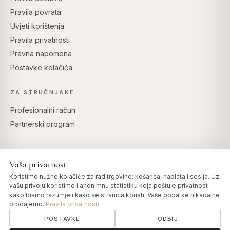
Pravila povrata
Uvjeti korištenja
Pravila privatnosti
Pravna napomena
Postavke kolačića
ZA STRUČNJAKE
Profesionalni račun
Partnerski program
Vaša privatnost
SIGURNO PLAĆANJE
Koristimo nužne kolačiće za rad trgovine: košarica, naplata i sesija. Uz
vašu privolu koristimo i anonimnu statistiku koja poštuje privatnost
kako bismo razumjeli kako se stranica koristi. Vaše podatke nikada ne
prodajemo.
Pravila privatnosti
POSTAVKE
ODBIJ
© 2026 Art of Vedas · Authentic Ayurveda d.o.o.