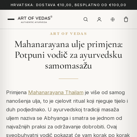
HRVATSKA: DOSTAVA €10,00, BESPLATNO OD €100,00
ART OF VEDAS
Mahanarayana ulje primjena:
Potpuni vodič za ayurvedsku
samomasažu
Primjena
Mahanarayana Thailam
je više od samog
nanošenja ulja, to je cjelovit ritual koji njeguje tijelo i
duh podjednako. U ayurvedskoj tradiciji masaža
uljem naziva se Abhyanga i smatra se jednom od
najvažnijih praksi za održavanje dobrobiti. Ovaj
sveobuhvatni vodič pokazat će vam korak po korak