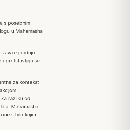
ima s posebnim i
u ulogu u Mahamasha
država izgradnju
 suprotstavljaju se
vantna za kontekst
akcijom i
 Za razliku od
i da je Mahamasha
one s bilo kojim