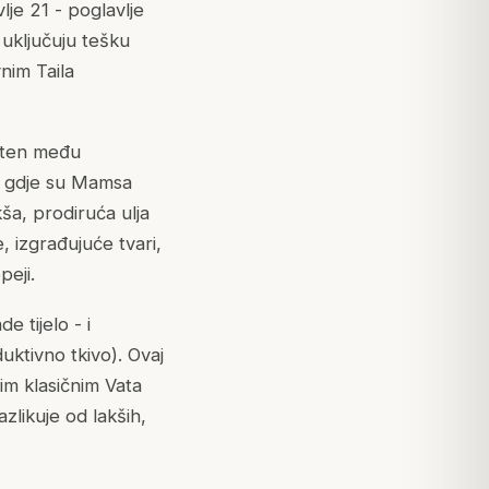
je 21 - poglavlje
 uključuju tešku
nim Taila
šten među
ja gdje su Mamsa
kša, prodiruća ulja
, izgrađujuće tvari,
peji.
 tijelo - i
uktivno tkivo). Ovaj
im klasičnim Vata
azlikuje od lakših,