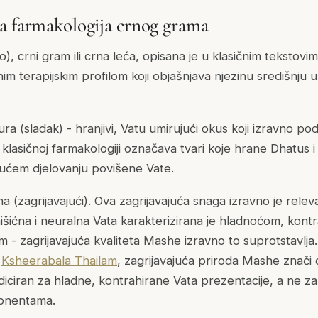
a farmakologija crnog grama
o
), crni gram ili crna leća, opisana je u klasičnim tekstov
m terapijskim profilom koji objašnjava njezinu središnj
a (sladak) - hranjivi, Vatu umirujući okus koji izravno po
 klasičnoj farmakologiji označava tvari koje hrane Dhatus i
ujućem djelovanju povišene Vate.
 (zagrijavajući). Ova zagrijavajuća snaga izravno je rele
šićna i neuralna Vata karakterizirana je hladnoćom, kontr
- zagrijavajuća kvaliteta Mashe izravno to suprotstavlja.
u
Ksheerabala Thailam
, zagrijavajuća priroda Mashe znač
iciran za hladne, kontrahirane Vata prezentacije, a ne za 
onentama.