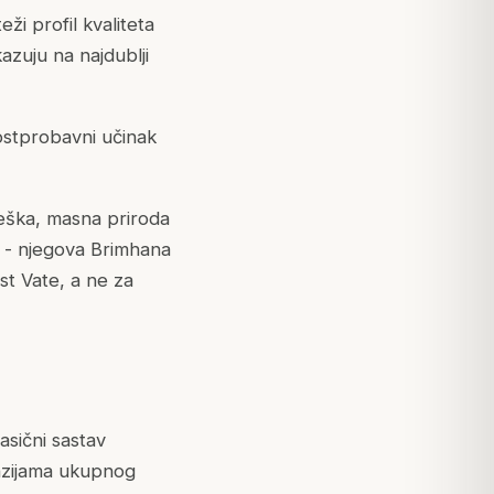
eži profil kvaliteta
azuju na najdublji
ostprobavni učinak
eška, masna priroda
 - njegova Brimhana
st Vate, a ne za
lasični sastav
enzijama ukupnog