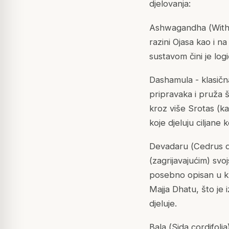
djelovanja:
Ashwagandha (
With
razini Ojasa kao i 
sustavom čini je log
Dashamula - klasična
pripravaka i pruža 
kroz više Srotas (k
koje djeluju ciljane
Devadaru (
Cedrus 
(zagrijavajućim) svo
posebno opisan u kl
Majja Dhatu, što je
djeluje.
Bala (
Sida cordifolia