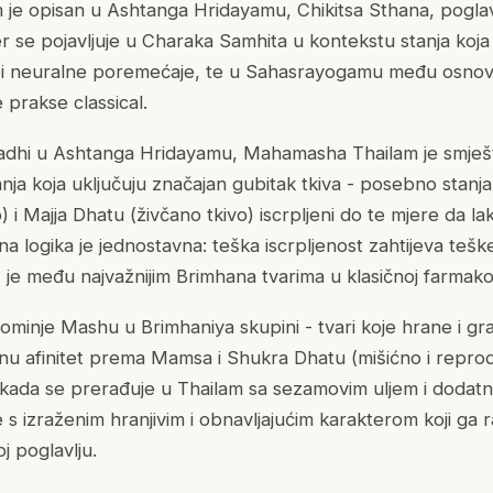
e opisan u Ashtanga Hridayamu, Chikitsa Sthana, poglavl
r se pojavljuje u Charaka Samhita u kontekstu stanja koja
t i neuralne poremećaje, te u Sahasrayogamu među osnov
 prakse classical.
yadhi u Ashtanga Hridayamu, Mahamasha Thailam je smje
anja koja uključuju značajan gubitak tkiva - posebno stan
) i Majja Dhatu (živčano tkivo) iscrpljeni do te mjere da la
čna logika je jednostavna: teška iscrpljenost zahtijeva teške
 je među najvažnijim Brimhana tvarima u klasičnoj farmako
inje Mashu u Brimhaniya skupini - tvari koje hrane i grade
inu afinitet prema Mamsa i Shukra Dhatu (mišićno i reprod
, kada se prerađuje u Thailam sa sezamovim uljem i dodatn
e s izraženim hranjivim i obnavljajućim karakterom koji ga r
oj poglavlju.