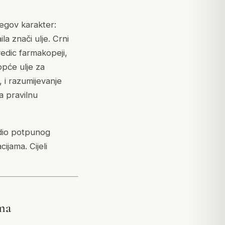
jegov karakter:
ila
znači ulje. Crni
rvedic farmakopeji,
opće ulje za
, i razumijevanje
a pravilnu
dio potpunog
ijama. Cijeli
ima