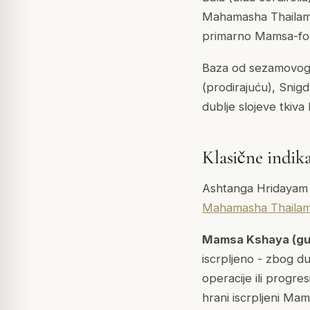
Mahamasha Thailamu 
primarno Mamsa-fok
Baza od sezamovog u
(prodirajuću), Snig
dublje slojeve tkiva
Klasične indik
Ashtanga Hridayam i 
Mahamasha Thaila
Mamsa Kshaya (gubi
iscrpljeno - zbog d
operacije ili progr
hrani iscrpljeni Mam