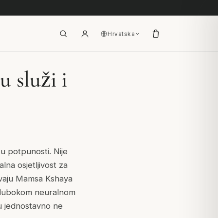
Hrvatska
 služi i
 u potpunosti. Nije
na osjetljivost za
azivaju Mamsa Kshaya
 s dubokom neuralnom
žu jednostavno ne