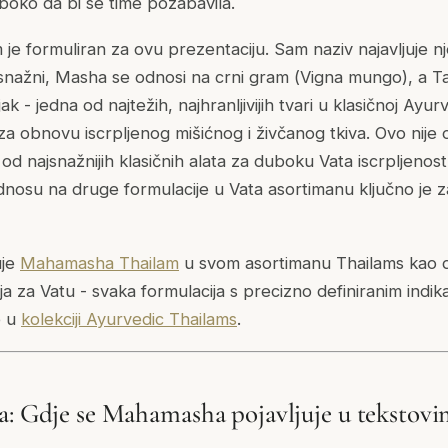
boko da bi se time pozabavila.
e formuliran za ovu prezentaciju. Sam naziv najavljuje n
 snažni,
Masha
se odnosi na crni gram (
Vigna mungo
), a
Ta
ak - jedna od najtežih, najhranljivijih tvari u klasičnoj Ayu
a obnovu iscrpljenog mišićnog i živčanog tkiva. Ovo nije 
od najsnažnijih klasičnih alata za duboku Vata iscrpljenost
odnosu na druge formulacije u Vata asortimanu ključno je z
uje
Mahamasha Thailam
u svom asortimanu Thailams kao 
a za Vatu - svaka formulacija s precizno definiranim indikac
e u
kolekciji Ayurvedic Thailams
.
a: Gdje se Mahamasha pojavljuje u tekstov