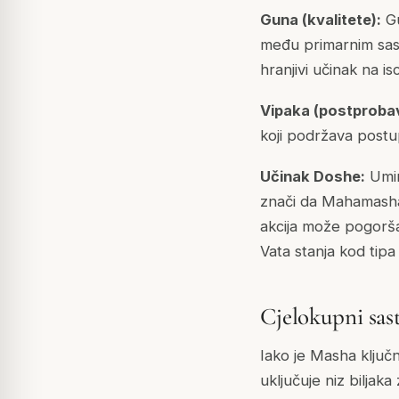
Guna (kvalitete):
Gu
među primarnim sast
hranjivi učinak na is
Vipaka (postprobav
koji podržava post
Učinak Doshe:
Umir
znači da Mahamasha
akcija može pogorša
Vata stanja kod tipa
Cjelokupni sas
Iako je Masha ključn
uključuje niz bilja