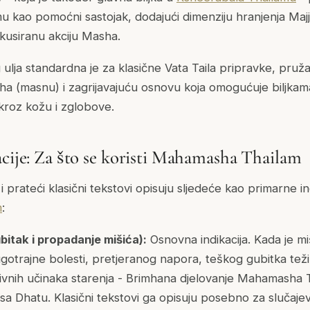
kao pomoćni sastojak, dodajući dimenziju hranjenja Maj
usiranu akciju Masha.
lja standardna je za klasične Vata Taila pripravke, pruž
dha (masnu) i zagrijavajuću osnovu koja omogućuje biljka
 kroz kožu i zglobove.
acije: Za što se koristi Mahamasha Thailam
prateći klasični tekstovi opisuju sljedeće kao primarne in
m
:
tak i propadanje mišića):
Osnovna indikacija. Kada je mi
ugotrajne bolesti, pretjeranog napora, teškog gubitka te
esivnih učinaka starenja - Brimhana djelovanje Mahamasha 
sa Dhatu. Klasični tekstovi ga opisuju posebno za slučajev