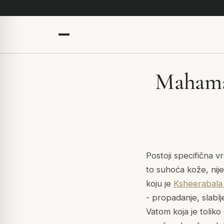
Mahamas
Postoji specifična v
to suhoća kože, nije
koju je
Ksheerabala
- propadanje, slabl
Vatom koja je toliko