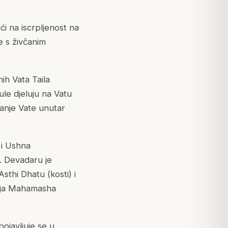
ći na iscrpljenost na
e s živčanim
ih Vata Taila
le djeluju na Vatu
ranje Vate unutar
 i Ushna
o. Devadaru je
thi Dhatu (kosti) i
koja Mahamasha
pojavljuje se u