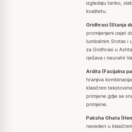
izgledaju tanko, sla
kvalitetu.
Gridhrasi (Stanja d
promijenjeni osjet d
lumbalnim Srotas i
za Gridhrasi u Ashta
rješava i neuralni V
Ardita (Facijalna pa
hranjiva kombinacij
klasičnim tekstovim
primjene gdje se sn
primjene.
Paksha Ghata (Hemi
naveden u klasični