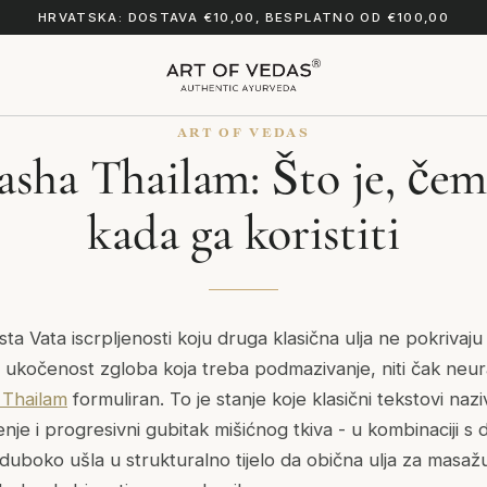
HRVATSKA: DOSTAVA €10,00, BESPLATNO OD €100,00
ART OF VEDAS
ha Thailam: Što je, čemu
kada ga koristiti
rsta Vata iscrpljenosti koju druga klasična ulja ne pokrivaju
 ukočenost zgloba koja treba podmazivanje, niti čak neural
 Thailam
formuliran. To je stanje koje klasični tekstovi n
jenje i progresivni gubitak mišićnog tkiva - u kombinaciji
 duboko ušla u strukturalno tijelo da obična ulja za masa