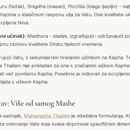
ru (težak), Snigdha (masan), Picchila (blago ljepljiv) - najt
ojcima u klasičnom rasponu ulja za Vatu. Ove kvalitete uk
crpljena tkiva.
ni učinak):
Madhura - sladak, izgrađujući i održavajući p
upnu obnovu kvalitete Dhatu tijekom vremena.
ujući Vatu, s sekundarnim hranjivim učinkom na Kapha. T
 Thailam nije prikladan za one s značajnim viškom Kaphe
ti već povišenu Kapha. Posebno je indiciran za iscrpljeno
 tijela s viškom Kaphe.
tav: Više od samog Mashe
i sastojak,
Mahamasha Thailam
je višebiljna formulacija. K
ka za smirivanje Vate koje svaka doprinose specifičnim dim