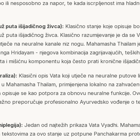
bo ili nesposobno za napor, te kada iscrpljenost ima hlad
už puta išijadičnog živca):
Klasično stanje koje opisuje bol,
už puta išijadičnog živca. Klasično razumijevanje je da se 
 utječe na neuralne kanale niz nogu. Mahamasha Thailam
nga Hridayam - njegova kombinacija zagrijavajućih, teških,
ata i mišićnu komponentu koja često prati kronične išijadi
raliza):
Klasični opis Vata koji utječe na neuralne putove li
a u Mahamasha Thailam, primijenjena lokalno na zahvaćenu
a opisuje se kao potpora za obnovu neuralne funkcije. Ov
ažno preporučuje profesionalno Ayurvedsko vođenje o tehn
plegija):
Jedan od najtežih prikaza Vata Vyadhi. Mahama
m tekstovima za ovo stanje uz potpune Panchakarma prot