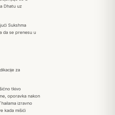
ja Dhatu uz
ajući Sukshma
ma da se prenesu u
dikacije za
šićno tkivo
žine, oporavka nakon
Thailama izravno
e kada mišići