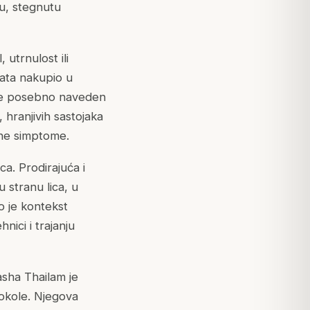
nu, stegnutu
 utrnulost ili
Vata nakupio u
 je posebno naveden
 hranjivih sastojaka
čne simptome.
ca. Prodirajuća i
 stranu lica, u
o je kontekst
ici i trajanju
sha Thailam je
okole. Njegova