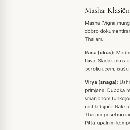
Masha: Klasičn
Masha (
Vigna mung
dobro dokumentirani
Thailam.
Rasa (okus):
Madhur
tkiva. Sladak okus u
iscrpljujućem, isuš
Virya (snaga):
Ushna
primjene. Duboka mi
smanjenom funkcijom 
rashlađujuće Bale 
Thailam posebno ind
Pitta-upalnim komp