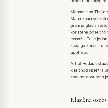
prodiru dovoljno du
Mahamasha Thailam j
Maha
znači veliki ili
gram je glavni sastoj
korištena posebno z
masažu. To je jedan 
kada ga koristiti u 
upotrebu.
Art of Vedas uključ
klasičnog spektra ulj
spektar dostupan j
Klasična osnov