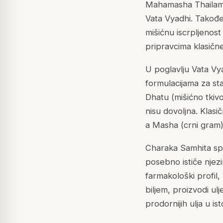
Mahamasha Thailam j
Vata Vyadhi. Takođe
mišićnu iscrpljenos
pripravcima klasične
U poglavlju Vata V
formulacijama za st
Dhatu (mišićno tkivo
nisu dovoljna. Klasi
a Masha (crni gram)
Charaka Samhita spom
posebno ističe njez
farmakološki profil
biljem, proizvodi ulj
prodornijih ulja u ist