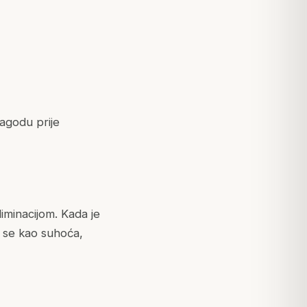
lagodu prije
liminacijom. Kada je
a se kao suhoća,