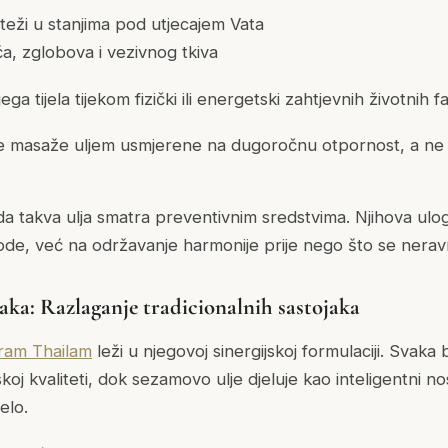
eži u stanjima pod utjecajem Vata
ća, zglobova i vezivnog tkiva
ga tijela tijekom fizički ili energetski zahtjevnih životnih f
 masaže uljem usmjerene na dugoročnu otpornost, a ne 
a takva ulja smatra
preventivnim
sredstvima. Njihova ulog
ode, već na održavanje harmonije prije nego što se nera
jaka: Razlaganje tradicionalnih sastojaka
am Thailam
leži u njegovoj sinergijskoj formulaciji. Svaka 
koj kvaliteti, dok sezamovo ulje djeluje kao inteligentni n
elo.