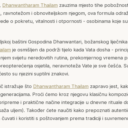
e,
Dhanwantharam Thailam
zauzima mjesto tihe pobožnosti
 ravnotežom i obnoviteljskom njegom, ova formula odr
ede o pokretu, vitalnosti i otpornosti - osobinama koje s
teljskoj baštini Gospodina Dhanwantari, božanskog liječnik
ailam
je osmišljen da podrži tijelo kada
Vata dosha
- princ
njem svijetu neredovitih rutina, prekomjernog vremena 
 preopterećenja osjetila, neravnoteža Vate je sve češća. S
esto su njezini suptilni znakovi.
č istražuje što
Dhanwantharam Thailam
zapravo jest, kak
 generacijama. Proći ćemo kroz njegovu klasičnu kompozici
ipreme i praktične načine integracije u dnevne rituale d
ža uljem). Također ćete naučiti kako prepoznati autenti
a čuvati i koristiti s poštovanjem prema tradiciji i suvremen