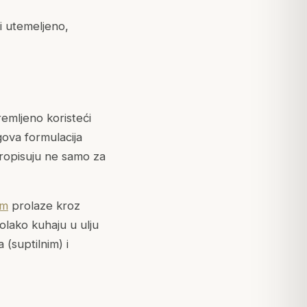
di utemeljeno,
remljeno koristeći
gova formulacija
propisuju ne samo za
am
prolaze kroz
olako kuhaju u ulju
a
(suptilnim) i