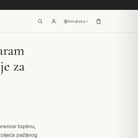
Hrvatska
aram
je za
prenosi toplinu,
oljeća pažljivog