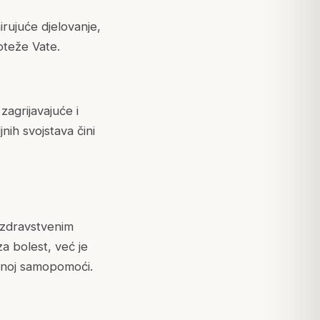
rujuće djelovanje,
noteže Vate.
zagrijavajuće i
nih svojstava čini
m zdravstvenim
a bolest, već je
evnoj samopomoći.