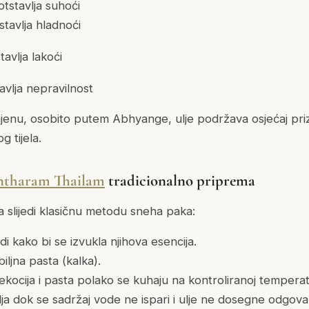
tstavlja suhoći
stavlja hladnoći
avlja lakoći
avlja nepravilnost
jenu, osobito putem Abhyange, ulje podržava osjećaj prize
g tijela.
tharam Thailam
tradicionalno priprema
 slijedi klasičnu metodu
sneha paka
:
di kako bi se izvukla njihova esencija.
iljna pasta (
kalka
).
kocija i pasta polako se kuhaju na kontroliranoj temperat
ja dok se sadržaj vode ne ispari i ulje ne dosegne odgova