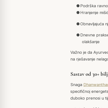
●
Podrška ravnot
●
Hranjenje miši
●
Obnavljajuća nje
●
Dnevne prakse
olakšanje
Važno je da Ayurved
na rješavanje nelag
Sastav od 30+ bil
Snaga
Dhanwanthar
specifičnoj energets
duboko prenosi u tij