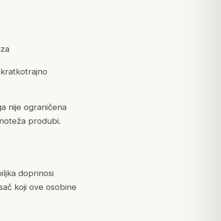
aza
kratkotrajno
a nije ograničena
vnoteža produbi.
biljka doprinosi
osač koji ove osobine