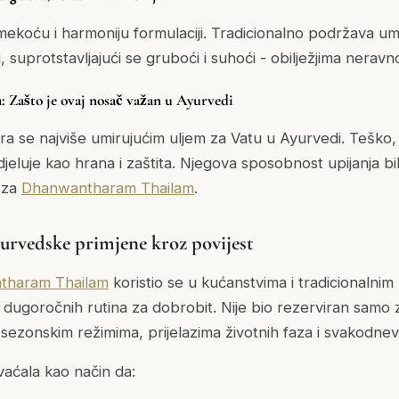
ekoću i harmoniju formulaciji. Tradicionalno podržava umi
, suprotstavljajući se gruboći i suhoći - obilježjima nerav
: Zašto je ovaj nosač važan u Ayurvedi
a se najviše umirujućim uljem za Vatu u Ayurvedi. Teško, 
eluje kao hrana i zaštita. Njegova sposobnost upijanja bilj
 za
Dhanwantharam Thailam
.
urvedske primjene kroz povijest
tharam Thailam
koristio se u kućanstvima i tradicionalni
 dugoročnih rutina za dobrobit. Nije bio rezerviran samo z
sezonskim režimima, prijelazima životnih faza i svakodn
aćala kao način da: