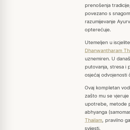
prenošenja tradicij
povezano s snagom,
razumijevanje Ayurv
opterećuje.
Utemeljen u iscjeli
Dhanwantharam Th
uznemiren. U današ
putovanja, stresa i
osjećaj odvojenosti č
Ovaj kompletan vodi
zašto mu se vjeruje
upotrebe, metode pr
abhyanga
(samomasa
Thailam
, pravilno g
svijesti.