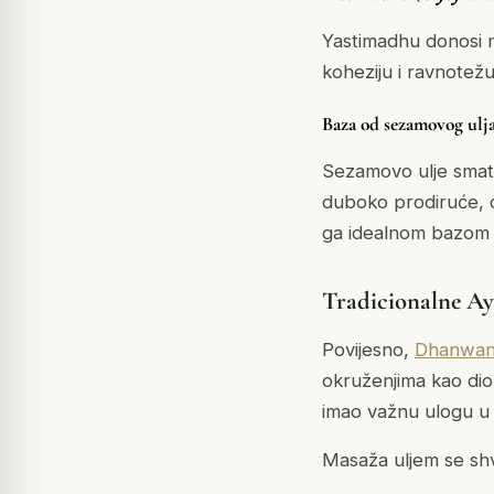
Yastimadhu donosi m
koheziju i ravnotežu
Baza od sezamovog ulja
Sezamovo ulje smatr
duboko prodiruće, dj
ga idealnom bazom
Tradicionalne Ay
Povijesno,
Dhanwan
okruženjima kao dio
imao važnu ulogu u 
Masaža uljem se shv