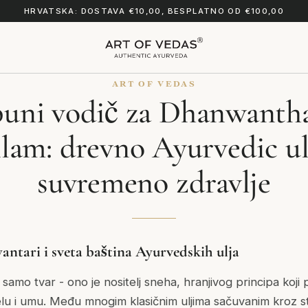
HRVATSKA: DOSTAVA €10,00, BESPLATNO OD €100,00
ART OF VEDAS
puni vodič za Dhanwanth
lam: drevno Ayurvedic ul
suvremeno zdravlje
tari i sveta baština Ayurvedskih ulja
e samo tvar - ono je nositelj
sneha
, hranjivog principa koji 
ijelu i umu. Među mnogim klasičnim uljima sačuvanim kroz st