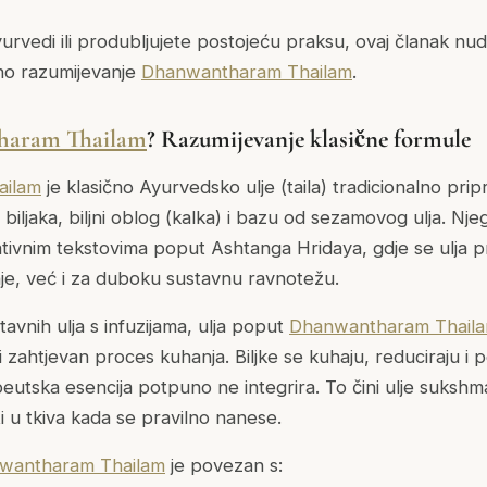
yurvedi ili produbljujete postojeću praksu, ovaj članak nu
čno razumijevanje
Dhanwantharam Thailam
.
haram Thailam
? Razumijevanje klasične formule
ailam
je klasično Ayurvedsko ulje (
taila
) tradicionalno prip
iljaka, biljni oblog (
kalka
) i bazu od sezamovog ulja. Nje
tativnim tekstovima poput Ashtanga Hridaya, gdje se ulja 
e, već i za duboku sustavnu ravnotežu.
tavnih ulja s infuzijama, ulja poput
Dhanwantharam Thail
zahtjevan proces kuhanja. Biljke se kuhaju, reduciraju i p
eutska esencija potpuno ne integrira. To čini ulje
sukshm
i u tkiva kada se pravilno nanese.
wantharam Thailam
je povezan s: