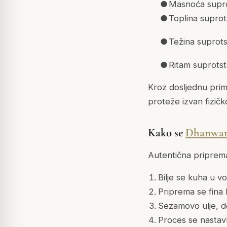
●
Masnoća supro
●
Toplina suprot
●
Težina suprotst
●
Ritam suprotst
Kroz dosljednu prim
proteže izvan fizičko
Kako se
Dhanwan
Autentična priprema
Bilje se kuha u vo
Priprema se fina b
Sezamovo ulje, de
Proces se nastavl