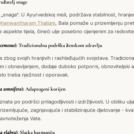
ružatelj snage
„snaga“. U Ayurvedskoj misli, podržava stabilnost, hranjen
Dhanwantharam Thailam
, Bala pomaže u prizemljenju pret
aspekte tijela, čineći ulje posebno cijenjenim za redovite
acemosus
): Tradicionalna podrška ženskom zdravlju
na zbog svojih hranjivih i rashlađujućih svojstava. Tradicio
i obnavljanjem, dodaje duboko potporni, obnoviteljski as
elo treba nježnost i oporavak.
a somnifera
): Adaptogeni korijen
ta po podršci prilagodljivosti i izdržljivosti. U obliku ulja
izemljujuće, zagrijavajuće i stabilizirajuće djelovanje - kval
avnoteženja Vate.
a glabra
): Slatka harmonija