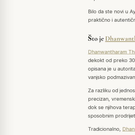
Bilo da ste novi u A
praktično i autenti
Što je
Dhanwant
Dhanwantharam Th
dekokt od preko 30 b
opisana je u autori
vanjsko podmazivanj
Za razliku od jednos
precizan, vremenski 
dok se njihova terap
sposobnim prodrijet
Tradicionalno,
Dhan