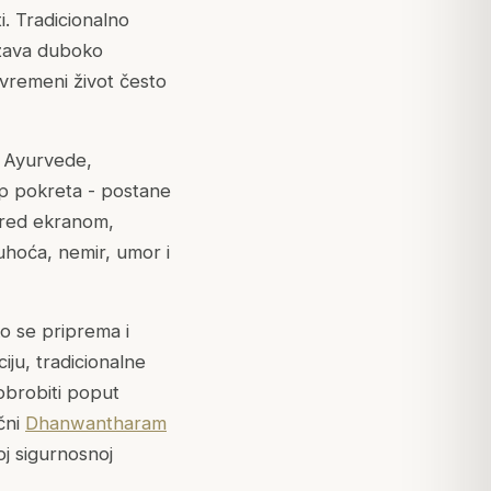
. Tradicionalno
ažava duboko
uvremeni život često
a Ayurvede,
ip pokreta - postane
pred ekranom,
uhoća, nemir, umor i
o se priprema i
ju, tradicionalne
obrobiti poput
čni
Dhanwantharam
oj sigurnosnoj