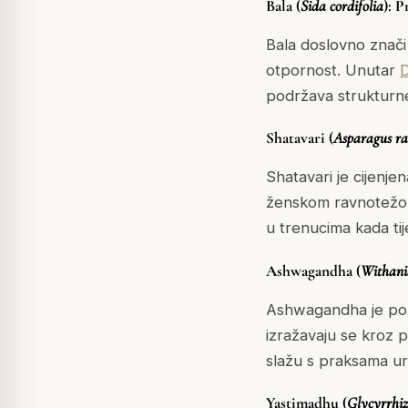
Bala (
Sida cordifolia
): P
Bala doslovno znači 
otpornost. Unutar
podržava strukturne 
Shatavari (
Asparagus r
Shatavari je cijenje
ženskom ravnotežom 
u trenucima kada tij
Ashwagandha (
Withani
Ashwagandha je pozna
izražavaju se kroz pr
slažu s praksama ur
Yastimadhu (
Glycyrrhiz