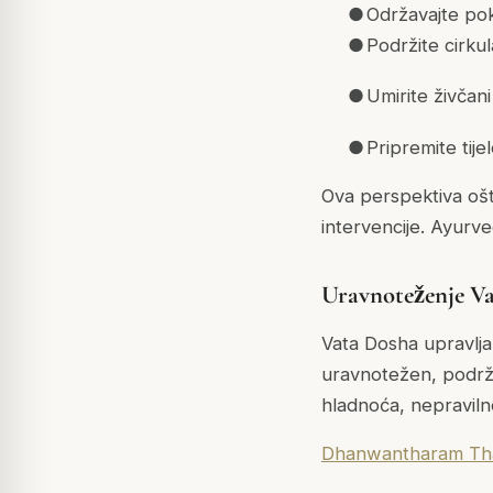
●
Održavajte pokr
●
Podržite cirkula
●
Umirite živčani
●
Pripremite tije
Ova perspektiva ošt
intervencije. Ayurve
Uravnoteženje Va
Vata Dosha upravlja 
uravnotežen, podrža
hladnoća, nepravilno
Dhanwantharam Th