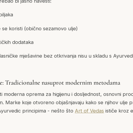
ebao bi jasno navesti:
iljaka
 se koristi (obično sezamovo ulje)
tičkih dodataka
lasničke mješavine bez otkrivanja nisu u skladu s Ayurved
je: Tradicionalne nasuprot modernim metodama
iti moderna oprema za higijenu i dosljednost, osnovni pr
lan. Marke koje otvoreno objašnjavaju
kako
se njihov ulje 
yurvedic principima - nešto što
Art of Vedas
ističe kroz 