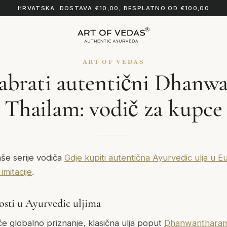
HRVATSKA: DOSTAVA €10,00, BESPLATNO OD €100,00
ART OF VEDAS
abrati autentični Dhanw
Thailam: vodič za kupce
aše serije vodiča
Gdje kupiti autentična Ayurvedic ulja u E
imitacije
.
osti u Ayurvedic uljima
e globalno priznanje, klasična ulja poput
Dhanwantharam