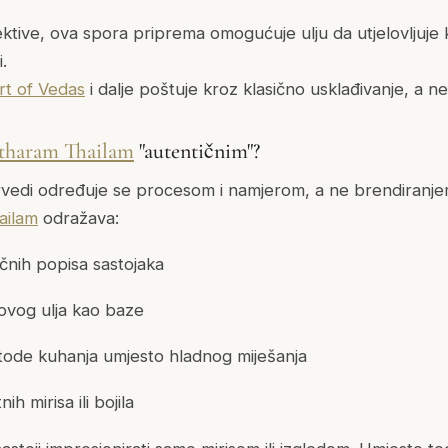
tive, ova spora priprema omogućuje ulju da utjelovljuje kv
.
rt of Vedas
i dalje poštuje kroz klasično usklađivanje, a
haram Thailam
"autentičnim"?
vedi određuje se procesom i namjerom, a ne brendiranje
ailam
odražava:
ičnih popisa sastojaka
ovog ulja kao baze
tode kuhanja umjesto hladnog miješanja
h mirisa ili bojila