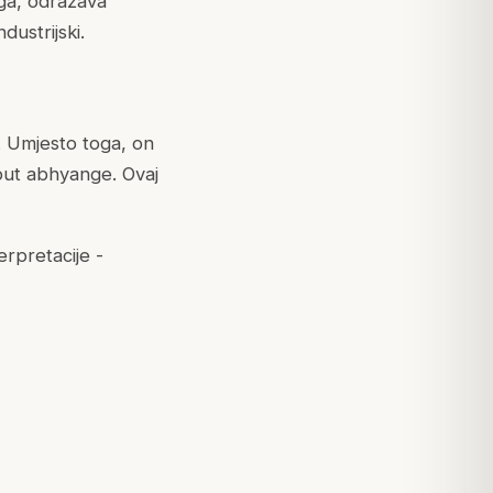
oga, odražava
dustrijski.
. Umjesto toga, on
put abhyange. Ovaj
erpretacije -