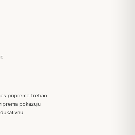
ic
oces pripreme trebao
priprema pokazuju
edukativnu