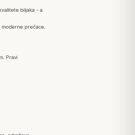
alitete biljaka - a
 ne moderne prečace.
m. Pravi