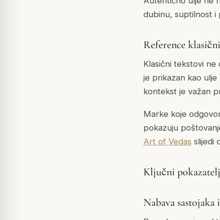
Autentično ulje ne n
dubinu, suptilnost i 
Reference klasičn
Klasični tekstovi ne
je prikazan kao ulj
kontekst je važan p
Marke koje odgovorno
pokazuju poštovanj
Art of Vedas
slijedi
Ključni pokazatelj
Nabava sastojaka i