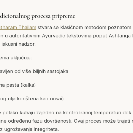
dicionalnog procesa pripreme
tharam Thailam
stvara se klasičnom metodom poznatom 
an u autoritativnim Ayurvedic tekstovima poput
Ashtanga 
i iskusni nadzor.
ema uključuje:
avljen od više biljnih sastojaka
na pasta (
kalka
)
g ulja korištena kao nosač
polako kuhaju zajedno na kontroliranoj temperaturi dok 
tigne određenu fazu dovršenosti. Ovaj proces može trajati 
z ugrožavanja integriteta.