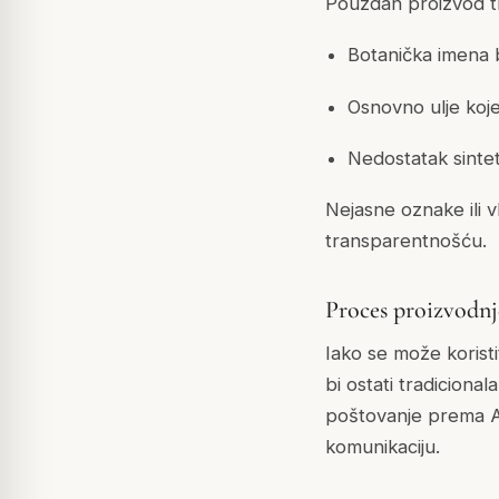
Pouzdan proizvod tr
Botanička imena b
Osnovno ulje koje
Nedostatak sinte
Nejasne oznake ili v
transparentnošću.
Proces proizvodn
Iako se može korist
bi ostati tradiciona
poštovanje prema A
komunikaciju.