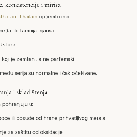
e, konzistencije i mirisa
tharam Thailam
općenito ima:
eđa do tamnija nijansa
ekstura
s koji je zemljani, a ne parfemski
između serija su normalne i čak očekivane.
nja i skladištenja
a pohranjuju u:
ce ili posude od hrane prihvatljivog metala
je za zaštitu od oksidacije