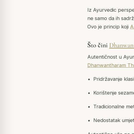
Iz Ayurvedic perspek
ne samo da ih sadrži
Ovo je princip koji
A
Što čini
Dhanwant
Autentičnost u Ayur
Dhanwantharam Th
Pridržavanje klas
Korištenje sezam
Tradicionalne me
Nedostatak umjetni