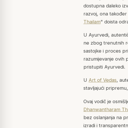
dostupna daleko izva
razvoj, ona također 
Thailam
" doista odr
U Ayurvedi, autentič
ne zbog trenutnih re
sastojke i proces p
razumijevanje ovih 
pristupiti Ayurvedi.
U
Art of Vedas
, aut
stavljajući pripremu
Ovaj vodič je osmiš
Dhanwantharam Th
bez oslanjanja na pr
izradi i transparent