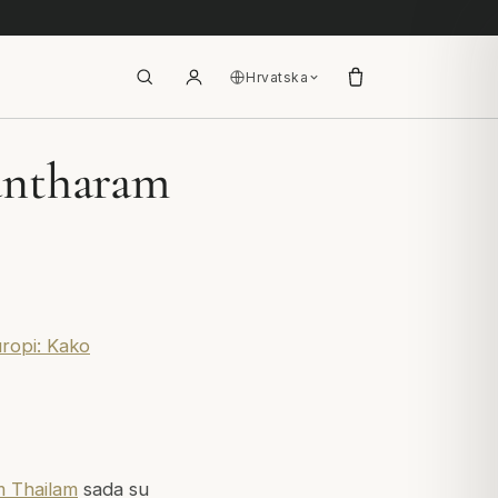
Hrvatska
antharam
uropi: Kako
 Thailam
sada su