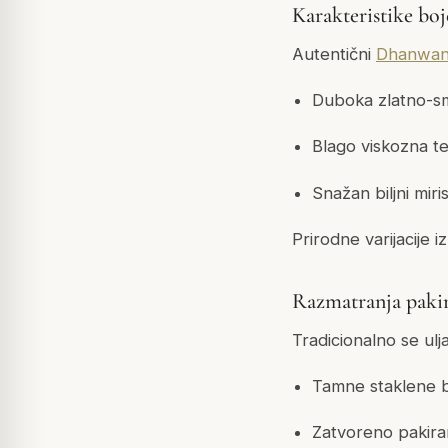
Karakteristike boj
Autentični
Dhanwan
Duboka zlatno-sm
Blago viskozna t
Snažan biljni miri
Prirodne varijacije 
Razmatranja pakira
Tradicionalno se ulj
Tamne staklene bo
Zatvoreno pakiran