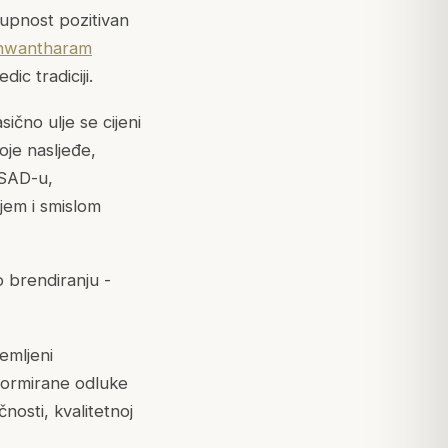
tupnost pozitivan
nwantharam
ic tradiciji.
ično ulje se cijeni
oje nasljeđe,
 SAD-u,
jem i smislom
o brendiranju -
emljeni
nformirane odluke
nosti, kvalitetnoj