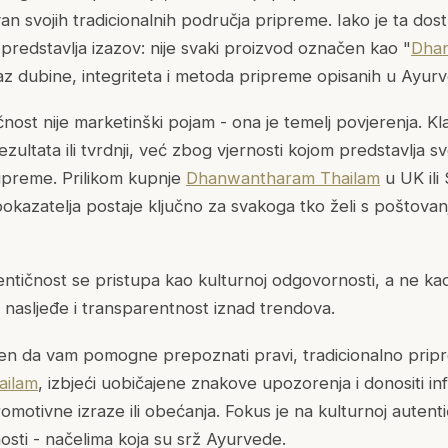
n svojih tradicionalnih područja pripreme. Iako je ta dos
predstavlja izazov: nije svaki proizvod označen kao "
Dha
az dubine, integriteta i metoda pripreme opisanih u Ayurved
nost nije marketinški pojam - ona je temelj povjerenja. Klas
zultata ili tvrdnji, već zbog vjernosti kojom predstavlja sv
ripreme. Prilikom kupnje
Dhanwantharam Thailam
u UK ili
pokazatelja postaje ključno za svakoga tko želi s poštovan
entičnost se pristupa kao kulturnoj odgovornosti, a ne ka
, nasljeđe i transparentnost iznad trendova.
ljen da vam pomogne prepoznati pravi, tradicionalno pripr
ailam
, izbjeći uobičajene znakove upozorenja i donositi i
omotivne izraze ili obećanja. Fokus je na kulturnoj autentič
nosti - načelima koja su srž Ayurvede.