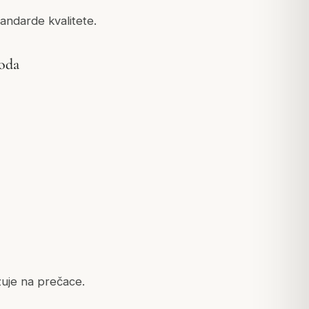
tandarde kvalitete.
voda
zuje na prečace.