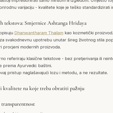
astoji impresionirati samo mirisom ili izgledom. Umjesto t
prirodnu varijaciju - kvalitete koje je teško standardizirati in
ih tekstova: Smjernice Ashtanga Hridaya
 opisuju
Dhanwantharam Thailam
kao kozmetički proizvod
e za svakodnevnu upotrebu unutar šireg životnog stila po
ri procjeni modernih proizvoda.
 referiraju klasične tekstove - bez pretjerivanja ili reint
e prema Ayurvedic baštini.
 ovaj pristup naglašavajući lozu i metodu, a ne rezultate.
i kvalitete na koje treba obratiti pažnju
 transparentnost