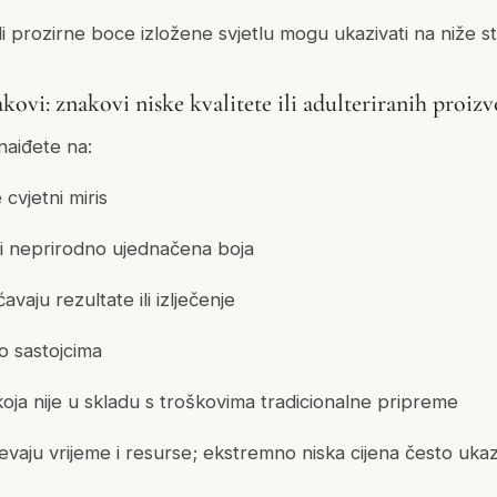
ili prozirne boce izložene svjetlu mogu ukazivati na niže s
ovi: znakovi niske kvalitete ili adulteriranih proiz
naiđete na:
 cvjetni miris
ili neprirodno ujednačena boja
vaju rezultate ili izlječenje
 o sastojcima
 koja nije u skladu s troškovima tradicionalne pripreme
jevaju vrijeme i resurse; ekstremno niska cijena često uka