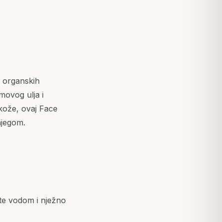
i organskih
movog ulja i
 kože, ovaj Face
njegom.
ite vodom i nježno