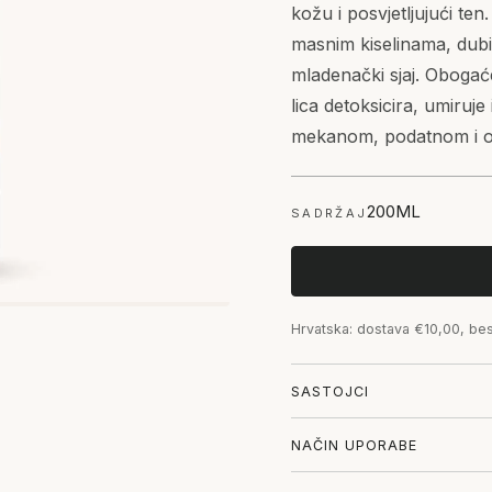
kožu i posvjetljujući t
masnim kiselinama, dubins
mladenački sjaj. Obogać
lica detoksicira, umiruje
mekanom, podatnom i 
200ML
SADRŽAJ
Hrvatska: dostava €10,00, be
SASTOJCI
NAČIN UPORABE