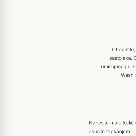
Obogatite,
sastojaka. 
umirujućeg djel
Wash r
Nanesite malu količi
osušite tapkanjem.