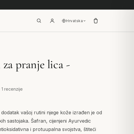
Hrvatska
 za pranje lica -
u 1 recenzije
dodatak vašoj rutini njege kože izrađen je od
h sastojaka. Šafran, cijenjeni Ayurvedic
ioksidativna i protuupalna svojstva, štiteći