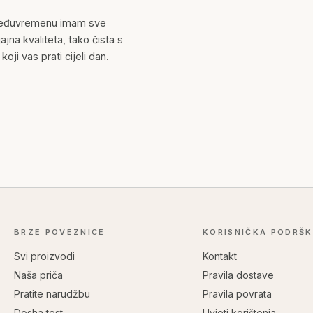
 međuvremenu imam sve
jna kvaliteta, tako čista s
oji vas prati cijeli dan.
BRZE POVEZNICE
KORISNIČKA PODRŠ
Svi proizvodi
Kontakt
Naša priča
Pravila dostave
Pratite narudžbu
Pravila povrata
Dosha test
Uvjeti korištenja