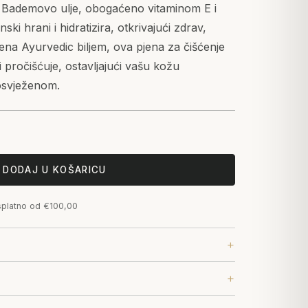
en. Bademovo ulje, obogaćeno vitaminom E i
ki hrani i hidratizira, otkrivajući zdrav,
ena Ayurvedic biljem, ova pjena za čišćenje
 i pročišćuje, ostavljajući vašu kožu
osvježenom.
DODAJ U KOŠARICU
splatno od €100,00