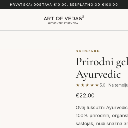
HRVATSKA: DOSTAVA €10,00, BESPLATNO OD €100,00
SKINCARE
Prirodni gel
Ayurvedic
★★★★★
5.0 · Na temelj
€22,00
Ovaj luksuzni Ayurvedic 
100% prirodnih, organski
sastojak, nudi snažna ant