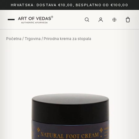
HRVATSKA: DOSTAVA €10,00, BESPLATNO OD €100,00
Početna
/
Trgovina
/ Prirodna krema za stopala