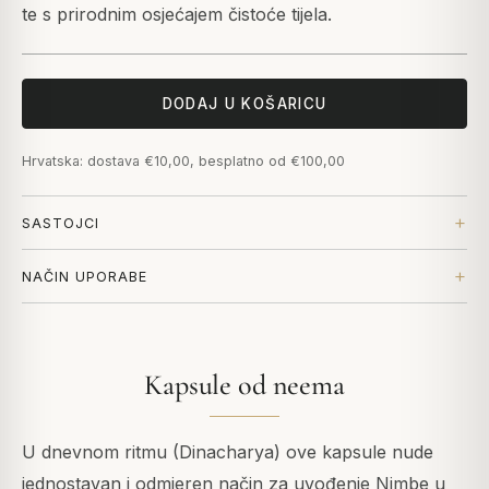
te s prirodnim osjećajem čistoće tijela.
DODAJ U KOŠARICU
Hrvatska: dostava €10,00, besplatno od €100,00
SASTOJCI
NAČIN UPORABE
Kapsule od neema
U dnevnom ritmu (Dinacharya) ove kapsule nude
jednostavan i odmjeren način za uvođenje Nimbe u